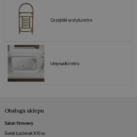
Grzejniki w stylu retro
Umywalki retro
Obsługa sklepu
Salon firmowy
Świat Łazienek XXI w.