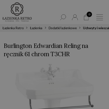
0
Łazienka Retro
Łazienka
Dodatki łazienkowe
Uchwyty i wiesza
Burlington Edwardian Reling na
ręcznik 61 chrom T3CHR