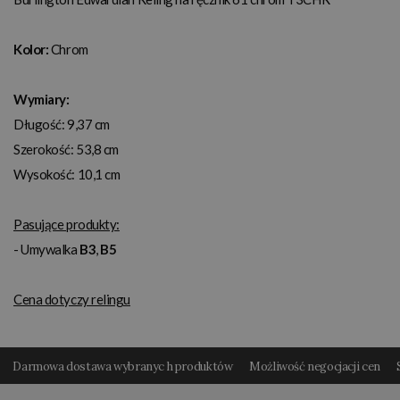
Kolor:
Chrom
Wymiary:
Długość: 9,37 cm
Szerokość: 53,8 cm
Wysokość: 10,1 cm
Pasujące produkty:
- Umywalka
B3
,
B5
Cena dotyczy relingu
Darmowa dostawa wybranyc h produktów
Możliwość negocjacji cen