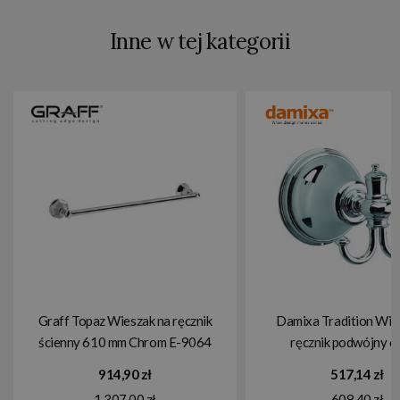
Inne w tej kategorii
Graff Topaz Wieszak na ręcznik
Damixa Tradition Wie
ścienny 610 mm Chrom E-9064
ręcznik podwójny c
37305.00
914,90 zł
517,14 zł
1 307,00 zł
608,40 zł