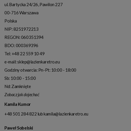
ul. Bartycka 24/26, Pawilon 227
00-716
Warszawa
Polska
NIP:
8251972213
REGON: 060351394
BDO: 000369396
Tel:
+48 22 559 10 49
e-mail:
sklep@lazienkaretro.eu
Godziny otwarcia:
Pn-Pt: 10:00 - 18:00
Sb: 10:00 - 15:00
Nd: Zamknięte
Zobacz jak dojechać
Kamila Kumor
+48 501 284 822
lub
kamila@lazienkaretro.eu
Paweł Sobelski