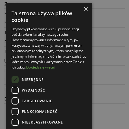
Zwrot towaru
×
Ta strona używa plików
Regulamin
cookie
Najczęściej zadawane pytania
Używamy plików cookie w celu personalizacji
Jak kupować na raty
treści, reklam i analizy naszego ruchu.
Udostępniamy również informacje o tym, jak
Polityka prywatności
korzystasz z naszej witryny, naszym partnerom
reklamowym i analitycznym, którzy mogą łączyć
Twoje zamówienia
je z innymi informacjami, które im przekazałeś lub
Ustawienia konta
które zebrali w wyniku korzystania przez Ciebie z
ich usług.
Dowiedz się więcej
Dane kontaktowe
NIEZBĘDNE
Informacje o firmie
Dla architektów
WYDAJNOŚĆ
Blog
TARGETOWANIE
FUNKCJONALNOŚĆ
NIESKLASYFIKOWANE