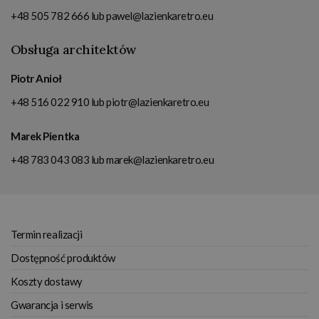
+48 505 782 666
lub
pawel@lazienkaretro.eu
Obsługa architektów
Piotr Anioł
+48 516 022 910
lub
piotr@lazienkaretro.eu
Marek Pientka
+48 783 043 083
lub
marek@lazienkaretro.eu
Termin realizacji
Dostępność produktów
Koszty dostawy
Gwarancja i serwis