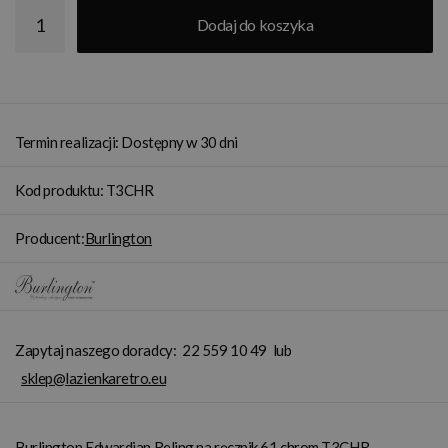
Dodaj do koszyka
Termin realizacji: Dostępny w 30 dni
Kod produktu: T3CHR
Producent:
Burlington
Zapytaj naszego doradcy:
22 559 10 49
lub
sklep@lazienkaretro.eu
Burlington Edwardian Reling na ręcznik 61 chrom T3CHR