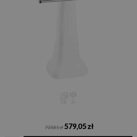
579,05 zł
723,81 zł