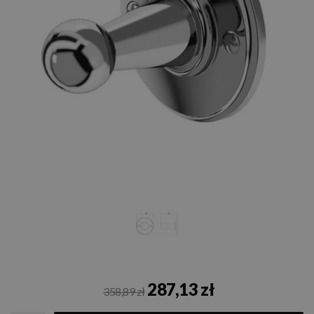
287,13 zł
358,89 zł