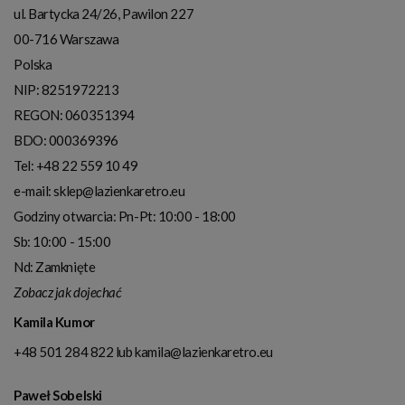
ul. Bartycka 24/26, Pawilon 227
00-716
Warszawa
Polska
NIP:
8251972213
REGON: 060351394
BDO: 000369396
Tel:
+48 22 559 10 49
e-mail:
sklep@lazienkaretro.eu
Godziny otwarcia:
Pn-Pt: 10:00 - 18:00
Sb: 10:00 - 15:00
Nd: Zamknięte
Zobacz jak dojechać
Kamila Kumor
+48 501 284 822
lub
kamila@lazienkaretro.eu
Paweł Sobelski