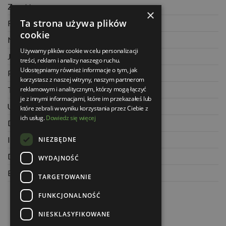
Zwrot towaru
×
Ta strona używa plików
Regulamin
cookie
Najczęściej zadawane pytania
Używamy plików cookie w celu personalizacji
Jak kupować na raty
treści, reklam i analizy naszego ruchu.
Udostępniamy również informacje o tym, jak
Polityka prywatności
korzystasz z naszej witryny, naszym partnerom
reklamowym i analitycznym, którzy mogą łączyć
Twoje zamówienia
je z innymi informacjami, które im przekazałeś lub
Ustawienia konta
które zebrali w wyniku korzystania przez Ciebie z
ich usług.
Dowiedz się więcej
Dane kontaktowe
NIEZBĘDNE
Informacje o firmie
Dla architektów
WYDAJNOŚĆ
Blog
TARGETOWANIE
FUNKCJONALNOŚĆ
NIESKLASYFIKOWANE