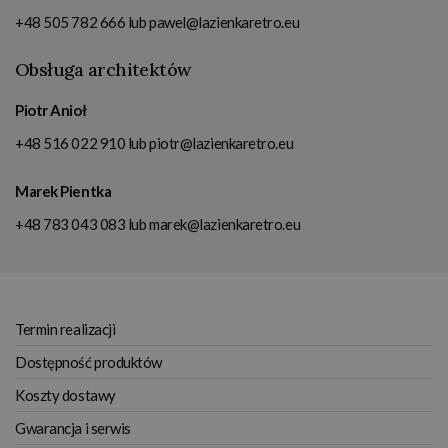
+48 505 782 666
lub
pawel@lazienkaretro.eu
Obsługa architektów
Piotr Anioł
+48 516 022 910
lub
piotr@lazienkaretro.eu
Marek Pientka
+48 783 043 083
lub
marek@lazienkaretro.eu
Termin realizacji
Dostępność produktów
Koszty dostawy
Gwarancja i serwis