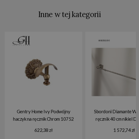
Inne w tej kategorii
Gentry Home Ivy Podwójny
Sbordoni Diamante Wi
haczyk na ręcznik Chrom 10752
ręcznik 40 cm nikiel 
622,38 zł
1 572,74 zł