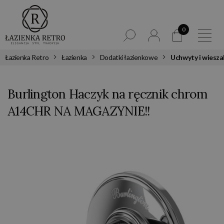
0
Łazienka Retro
Łazienka
Dodatki łazienkowe
Uchwyty i wiesza
Burlington Haczyk na ręcznik chrom
A14CHR NA MAGAZYNIE!!