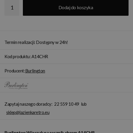
Dodaj do koszyka
Termin realizacji: Dostępny w 24h!
Kod produktu: A14CHR
Producent:
Burlington
Zapytaj naszego doradcy:
22 559 10 49
lub
sklep@lazienkaretro.eu
Burlington Wieszak na ręcznik chrom A14CHR