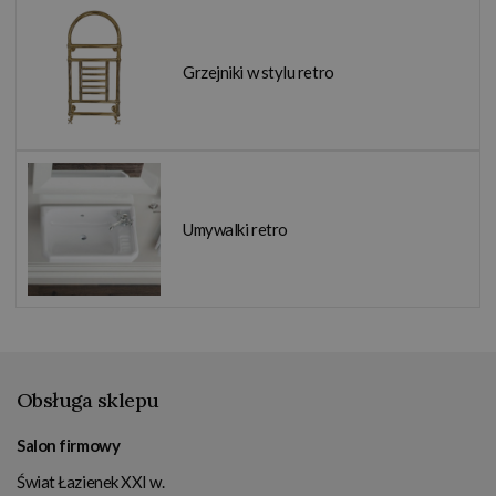
Grzejniki w stylu retro
Umywalki retro
Obsługa sklepu
Salon firmowy
Świat Łazienek XXI w.