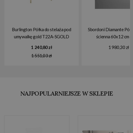
Burlington Półka do stelaża pod
Sbordoni Diamante Półk
umywalkę gold T22A-SGOLD
ścienna 60x12 cm 
DN109CR
1 240,80 zł
1 980,30 zł
1 551,03 zł
NAJPOPULARNIEJSZE W SKLEPIE