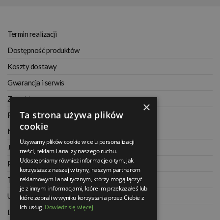
Termin realizacji
Dostępność produktów
Koszty dostawy
Gwarancja i serwis
Zwrot towaru
×
Ta strona używa plików
Regulamin
cookie
Najczęściej zadawane pytania
Używamy plików cookie w celu personalizacji
Jak kupować na raty
treści, reklam i analizy naszego ruchu.
Udostępniamy również informacje o tym, jak
Polityka prywatności
korzystasz z naszej witryny, naszym partnerom
reklamowym i analitycznym, którzy mogą łączyć
Twoje zamówienia
je z innymi informacjami, które im przekazałeś lub
Ustawienia konta
które zebrali w wyniku korzystania przez Ciebie z
ich usług.
Dowiedz się więcej
Dane kontaktowe