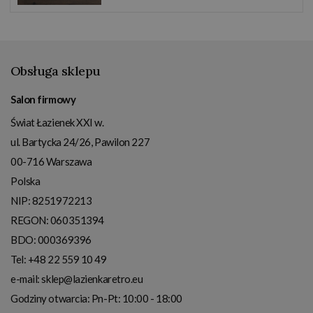
Obsługa sklepu
Salon firmowy
Świat Łazienek XXI w.
ul. Bartycka 24/26, Pawilon 227
00-716
Warszawa
Polska
NIP:
8251972213
REGON: 060351394
BDO: 000369396
Tel:
+48 22 559 10 49
e-mail:
sklep@lazienkaretro.eu
Godziny otwarcia:
Pn-Pt: 10:00 - 18:00