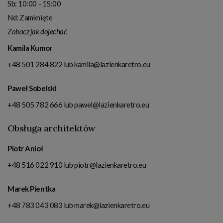
Sb: 10:00 - 15:00
Nd: Zamknięte
Zobacz jak dojechać
Kamila Kumor
+48 501 284 822
lub
kamila@lazienkaretro.eu
Paweł Sobelski
+48 505 782 666
lub
pawel@lazienkaretro.eu
Obsługa architektów
Piotr Anioł
+48 516 022 910
lub
piotr@lazienkaretro.eu
Marek Pientka
+48 783 043 083
lub
marek@lazienkaretro.eu