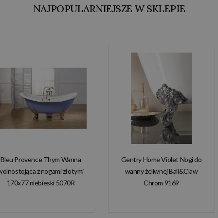
NAJPOPULARNIEJSZE W SKLEPIE
Bleu Provence Thym Wanna
Gentry Home Violet Nogi do
wolnostojąca z nogami złotymi
wanny żeliwnej Ball&Claw
170x77 niebieski 5070R
Chrom 9169