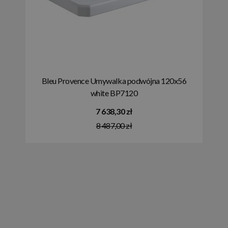
Bleu Provence Umywalka podwójna 120x56
white BP7120
7 638,30 zł
8 487,00 zł