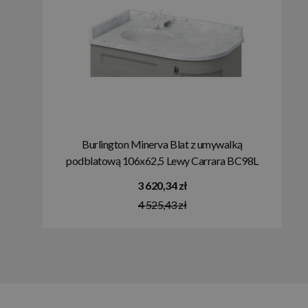
Burlington Minerva Blat z umywalką
podblatową 106x62,5 Lewy Carrara BC98L
3 620,34 zł
4 525,43 zł