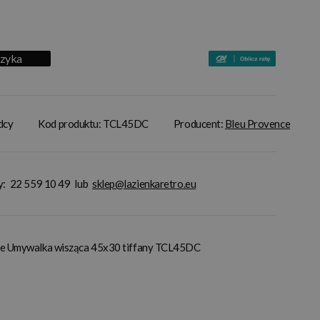
szyka
adcy
Kod produktu: TCL45DC
Producent:
Bleu Provence
y:
22 559 10 49
lub
sklep@lazienkaretro.eu
ite Umywalka wisząca 45x30 tiffany TCL45DC