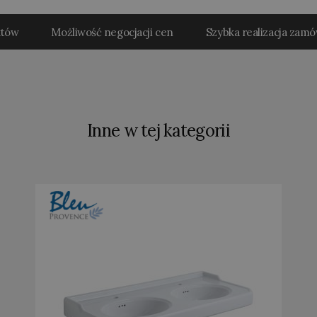
któw
Możliwość negocjacji cen
Szybka realizacja zam
Inne w tej kategorii