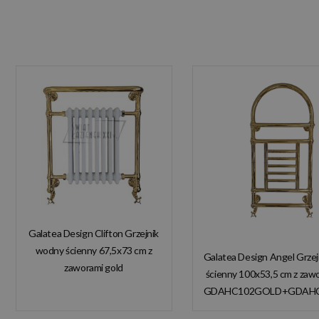
Galatea Design Clifton Grzejnik
wodny ścienny 67,5x73 cm z
Galatea Design Angel Grze
zaworami gold
ścienny 100x53,5 cm z zaw
GDAHC101GOLD
GDAHC102GOLD+GDAH
GDAHC75GOLD W
W MAGAZYNIE!
MAGAZYNIE!!