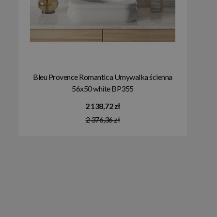
Bleu Provence Romantica Umywalka ścienna
56x50 white BP355
2 138,72 zł
2 376,36 zł