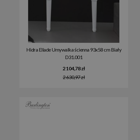
Hidra Ellade Umywalka ścienna 93x58 cm Biały
D31.001
2 104,78 zł
2 630,97 zł