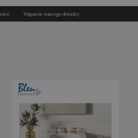
ówień
Wsparcie naszego doradcy