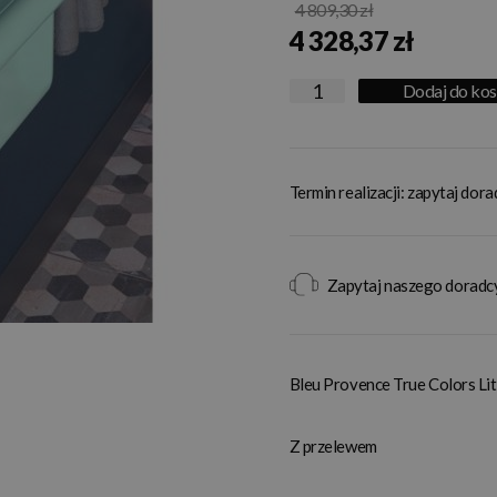
4 809,30 zł
4 328,37 zł
Dodaj do ko
Termin realizacji: zapytaj dor
Zapytaj naszego doradc
Bleu Provence True Colors L
Z przelewem