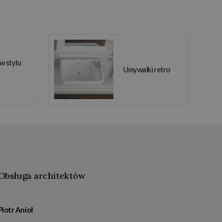
 w stylu
Umywalki retro
Obsługa architektów
Piotr Anioł