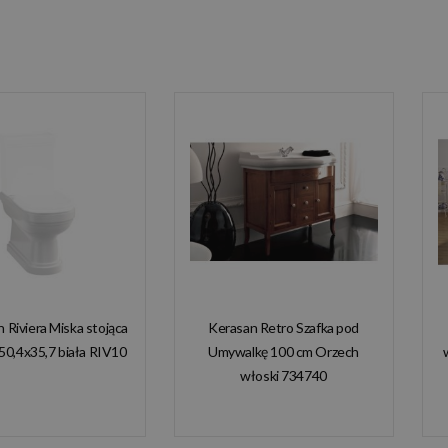
n Riviera Miska stojąca
Kerasan Retro Szafka pod
50,4x35,7 biała RIV10
Umywalkę 100 cm Orzech
włoski 734740