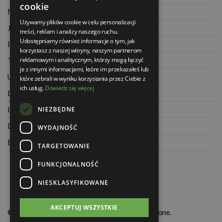
cookie
Najczęściej zadawane pytania
Używamy plików cookie w celu personalizacji
Jak kupować na raty
treści, reklam i analizy naszego ruchu.
Udostępniamy również informacje o tym, jak
Polityka prywatności
korzystasz z naszej witryny, naszym partnerom
reklamowym i analitycznym, którzy mogą łączyć
Twoje zamówienia
je z innymi informacjami, które im przekazałeś lub
Ustawienia konta
które zebrali w wyniku korzystania przez Ciebie z
ich usług.
Dowiedz się więcej
Dane kontaktowe
NIEZBĘDNE
Informacje o firmie
Dla architektów
WYDAJNOŚĆ
Blog
TARGETOWANIE
FUNKCJONALNOŚĆ
NIESKLASYFIKOWANE
AKCEPTUJ WSZYSTKIE
© Świat Łazienek XXI w. Wszelkie prawa zastrzeżone.