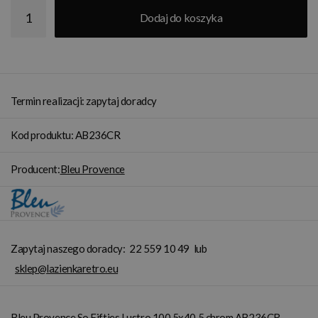
Dodaj do koszyka
Termin realizacji: zapytaj doradcy
Kod produktu: AB236CR
Producent:
Bleu Provence
Zapytaj naszego doradcy:
22 559 10 49
lub
sklep@lazienkaretro.eu
Bleu Provence So Fifties Lustro 100,5x40,5 chrom AB236CR