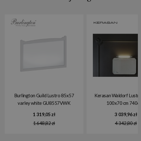
Burlington Guild Lustro 85x57
Kerasan Waldorf Lustro
varley white GU8557VWK
100x70 cm 7406
1 319,05 zł
3 039,96 zł
1 648,82 zł
4 342,80 zł