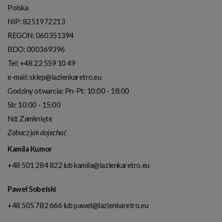
Polska
NIP:
8251972213
REGON: 060351394
BDO: 000369396
Tel:
+48 22 559 10 49
e-mail:
sklep@lazienkaretro.eu
Godziny otwarcia:
Pn-Pt: 10:00 - 18:00
Sb: 10:00 - 15:00
Nd: Zamknięte
Zobacz jak dojechać
Kamila Kumor
+48 501 284 822
lub
kamila@lazienkaretro.eu
Paweł Sobelski
+48 505 782 666
lub
pawel@lazienkaretro.eu