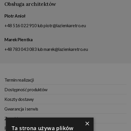
Obsługa architektów
Piotr Anioł
+48 516 022 910
lub
piotr@lazienkaretro.eu
Marek Pientka
+48 783 043 083
lub
marek@lazienkaretro.eu
Termin realizacji
Dostępność produktów
Koszty dostawy
Gwarancja i serwis
Zwrot towaru
×
Ta strona używa plików
Regulamin