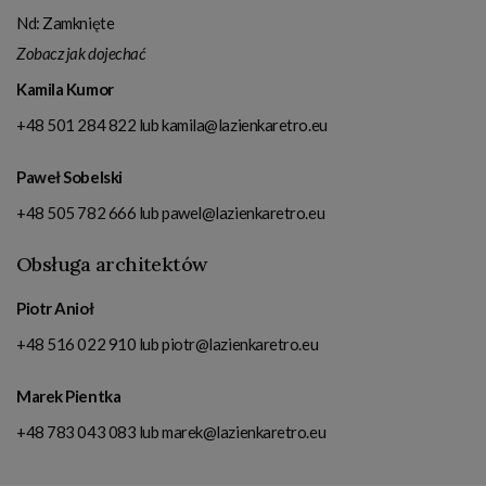
Nd: Zamknięte
Zobacz jak dojechać
Kamila Kumor
+48 501 284 822
lub
kamila@lazienkaretro.eu
Paweł Sobelski
+48 505 782 666
lub
pawel@lazienkaretro.eu
Obsługa architektów
Piotr Anioł
+48 516 022 910
lub
piotr@lazienkaretro.eu
Marek Pientka
+48 783 043 083
lub
marek@lazienkaretro.eu