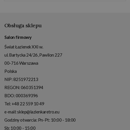
Obsługa sklepu
Salon firmowy
Świat Łazienek XXI w.
ul. Bartycka 24/26, Pawilon 227
00-716
Warszawa
Polska
NIP:
8251972213
REGON: 060351394
BDO: 000369396
Tel:
+48 22 559 10 49
e-mail:
sklep@lazienkaretro.eu
Godziny otwarcia:
Pn-Pt: 10:00 - 18:00
Sb: 10:00 - 15:00