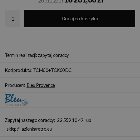
20 312,22 zł
Dodaj do koszyka
Termin realizacji: zapytaj doradcy
Kod produktu: TCM60+TCK60DC
Producent:
Bleu Provence
Zapytaj naszego doradcy:
22 559 10 49
lub
sklep@lazienkaretro.eu