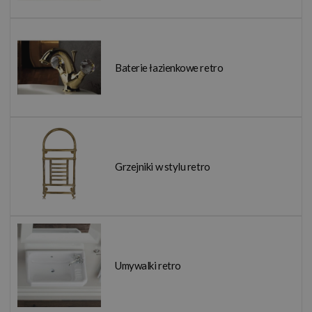
Baterie łazienkowe retro
Grzejniki w stylu retro
Umywalki retro