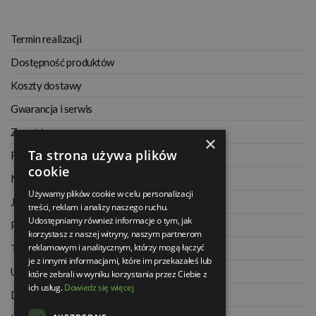
Termin realizacji
Dostępność produktów
Koszty dostawy
Gwarancja i serwis
Zwrot towaru
×
Ta strona używa plików
Regulamin
cookie
Najczęściej zadawane pytania
Używamy plików cookie w celu personalizacji
Jak kupować na raty
treści, reklam i analizy naszego ruchu.
Udostępniamy również informacje o tym, jak
Polityka prywatności
korzystasz z naszej witryny, naszym partnerom
reklamowym i analitycznym, którzy mogą łączyć
Twoje zamówienia
je z innymi informacjami, które im przekazałeś lub
Ustawienia konta
które zebrali w wyniku korzystania przez Ciebie z
ich usług.
Dowiedz się więcej
Dane kontaktowe