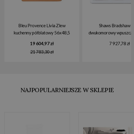
Bleu Provence Livia Zlew
Shaws Bradshaw Z
kuchenny półblatowy 56x48,5
dwukomorowy wpuszczan
brushed copper LVCP10BC
83,8x47,6 cm Biały S
19 604,97 zł
7 927,78 zł
21 783,30 zł
NAJPOPULARNIEJSZE W SKLEPIE