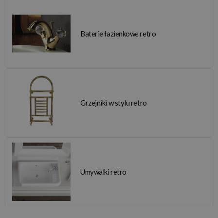
Baterie łazienkowe retro
Grzejniki w stylu retro
Umywalki retro