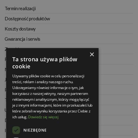
Termin realizacji
Dostępność produktów
Koszty dostawy
Gwarancja i serwis
Zwrot towaru
×
Ta strona używa plików
Regulamin
cookie
Najczęściej zadawane pytania
Używamy plików cookie w celu personalizacji
Jak kupować na raty
treści, reklam i analizy naszego ruchu.
Udostępniamy również informacje o tym, jak
Polityka prywatności
korzystasz z naszej witryny, naszym partnerom
reklamowym i analitycznym, którzy mogą łączyć
Twoje zamówienia
je z innymi informacjami, które im przekazałeś lub
Ustawienia konta
które zebrali w wyniku korzystania przez Ciebie z
ich usług.
Dowiedz się więcej
Dane kontaktowe
NIEZBĘDNE
Informacje o firmie