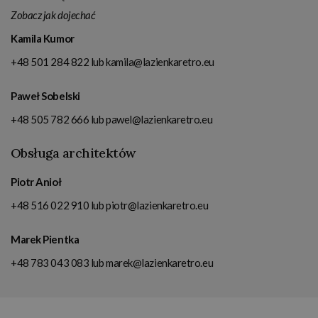
Zobacz jak dojechać
Kamila Kumor
+48 501 284 822
lub
kamila@lazienkaretro.eu
Paweł Sobelski
+48 505 782 666
lub
pawel@lazienkaretro.eu
Obsługa architektów
Piotr Anioł
+48 516 022 910
lub
piotr@lazienkaretro.eu
Marek Pientka
+48 783 043 083
lub
marek@lazienkaretro.eu