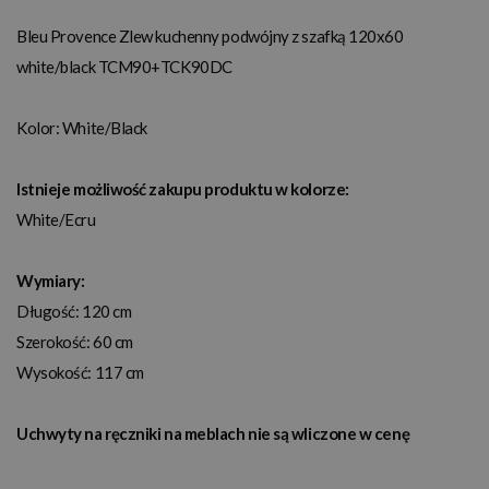
Bleu Provence Zlew kuchenny podwójny z szafką 120x60
white/black TCM90+TCK90DC
Kolor:
White/Black
Istnieje możliwość zakupu produktu w kolorze:
White/Ecru
Wymiary:
Długość: 120 cm
Szerokość: 60 cm
Wysokość: 117 cm
Uchwyty na ręczniki na meblach nie są wliczone w cenę