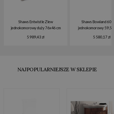
Shaws Entwistle Zlew
Shaws Bowland 600
jednokomorowy duży 76x46 cm
jednokomorowy 59,5x
Biszkoptowy SOEN800PN
Biały SO060001
5 989,43 zł
5 580,17 zł
NAJPOPULARNIEJSZE W SKLEPIE