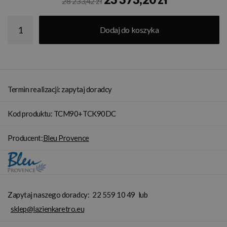
28 233,42 zł
Dodaj do koszyka
Termin realizacji: zapytaj doradcy
Kod produktu: TCM90+TCK90DC
Producent:
Bleu Provence
Zapytaj naszego doradcy:
22 559 10 49
lub
sklep@lazienkaretro.eu