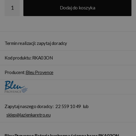
Dodaj do koszyka
Termin realizacji: zapytaj doradcy
Kod produktu: RKA03ON
Producent:
Bleu Provence
Zapytaj naszego doradcy:
22 559 10 49
lub
sklep@lazienkaretro.eu
Bleu Provence Bateria kuchenna ścienna brass RKA03ON