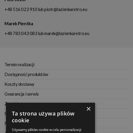
+48 516 022 910
lub
piotr@lazienkaretro.eu
Marek Pientka
+48 783 043 083
lub
marek@lazienkaretro.eu
Termin realizacji
Dostępność produktów
Koszty dostawy
Gwarancja i serwis
Zwrot towaru
×
Ta strona używa plików
Regulamin
cookie
Najczęściej zadawane pytania
Używamy plików cookie w celu personalizacji
Jak kupować na raty