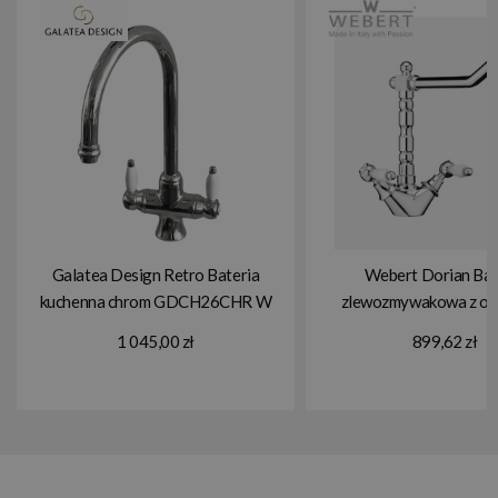
Galatea Design Retro Bateria
Webert Dorian Bat
kuchenna chrom GDCH26CHR W
zlewozmywakowa z o
MAGAZYNIE !!!
wylewką chrom DO780
1 045,00 zł
899,62 zł