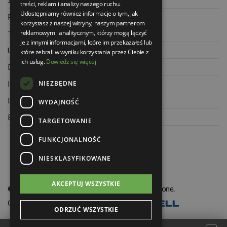
treści, reklam i analizy naszego ruchu.
Udostępniamy również informacje o tym, jak
Polityka prywatności
korzystasz z naszej witryny, naszym partnerom
reklamowym i analitycznym, którzy mogą łączyć
Twoje zamówienia
je z innymi informacjami, które im przekazałeś lub
Ustawienia konta
które zebrali w wyniku korzystania przez Ciebie z
ich usług.
Dowiedz się więcej
Dane kontaktowe
NIEZBĘDNE
Informacje o firmie
Dla architektów
WYDAJNOŚĆ
Blog
TARGETOWANIE
FUNKCJONALNOŚĆ
NIESKLASYFIKOWANE
AKCEPTUJ WSZYSTKIE
© Świat Łazienek XXI w. Wszelkie prawa zastrzeżone.
Oprogramowanie KQS.store
:
Realizacja
ODRZUĆ WSZYSTKIE