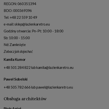
REGON: 060351394
BDO: 000369396
Tel:
+48 22 559 10 49
e-mail:
sklep@lazienkaretro.eu
Godziny otwarcia:
Pn-Pt: 10:00 - 18:00
Sb: 10:00 - 15:00
Nd: Zamknięte
Zobacz jak dojechać
Kamila Kumor
+48 501 284 822
lub
kamila@lazienkaretro.eu
Paweł Sobelski
+48 505 782 666
lub
pawel@lazienkaretro.eu
Obsługa architektów
Piotr Anioł