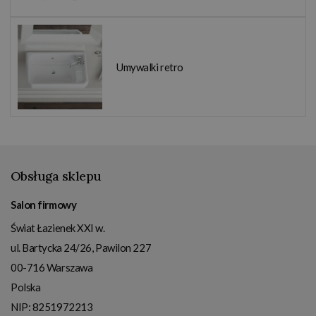
Umywalki retro
Obsługa sklepu
Salon firmowy
Świat Łazienek XXI w.
ul. Bartycka 24/26, Pawilon 227
00-716
Warszawa
Polska
NIP:
8251972213