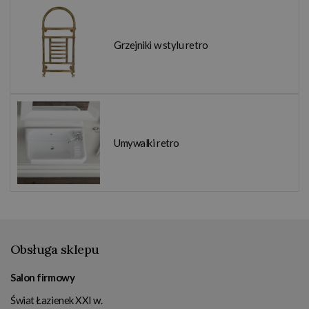
Grzejniki w stylu retro
Umywalki retro
Obsługa sklepu
Salon firmowy
Świat Łazienek XXI w.