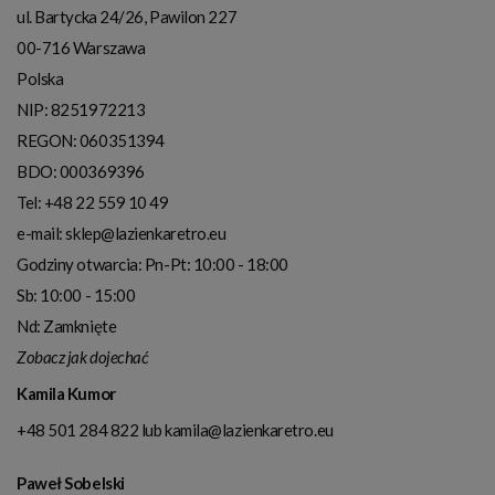
ul. Bartycka 24/26, Pawilon 227
00-716
Warszawa
Polska
NIP:
8251972213
REGON: 060351394
BDO: 000369396
Tel:
+48 22 559 10 49
e-mail:
sklep@lazienkaretro.eu
Godziny otwarcia:
Pn-Pt: 10:00 - 18:00
Sb: 10:00 - 15:00
Nd: Zamknięte
Zobacz jak dojechać
Kamila Kumor
+48 501 284 822
lub
kamila@lazienkaretro.eu
Paweł Sobelski