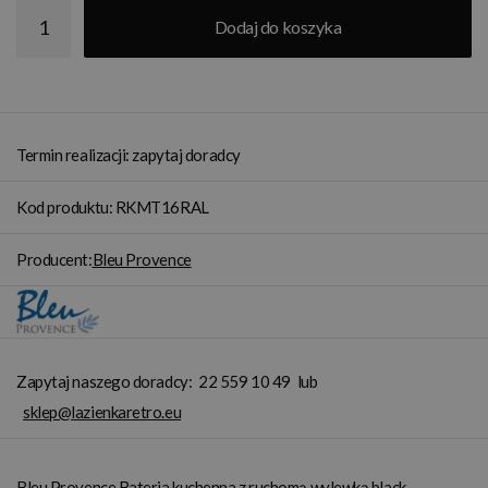
Dodaj do koszyka
Termin realizacji: zapytaj doradcy
Kod produktu: RKMT16RAL
Producent:
Bleu Provence
Zapytaj naszego doradcy:
22 559 10 49
lub
sklep@lazienkaretro.eu
Bleu Provence Bateria kuchenna z ruchomą wylewką black