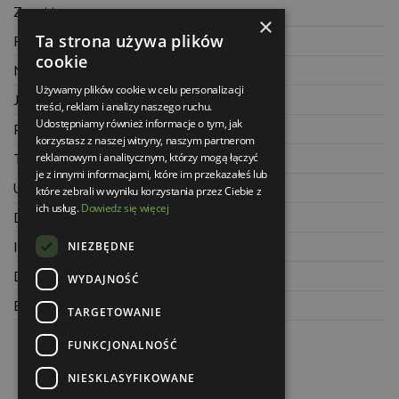
Zwrot towaru
×
Ta strona używa plików
Regulamin
cookie
Najczęściej zadawane pytania
Używamy plików cookie w celu personalizacji
Jak kupować na raty
treści, reklam i analizy naszego ruchu.
Udostępniamy również informacje o tym, jak
Polityka prywatności
korzystasz z naszej witryny, naszym partnerom
reklamowym i analitycznym, którzy mogą łączyć
Twoje zamówienia
je z innymi informacjami, które im przekazałeś lub
Ustawienia konta
które zebrali w wyniku korzystania przez Ciebie z
ich usług.
Dowiedz się więcej
Dane kontaktowe
NIEZBĘDNE
Informacje o firmie
Dla architektów
WYDAJNOŚĆ
Blog
TARGETOWANIE
FUNKCJONALNOŚĆ
NIESKLASYFIKOWANE