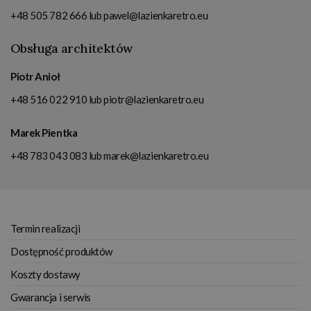
+48 505 782 666
lub
pawel@lazienkaretro.eu
Obsługa architektów
Piotr Anioł
+48 516 022 910
lub
piotr@lazienkaretro.eu
Marek Pientka
+48 783 043 083
lub
marek@lazienkaretro.eu
Termin realizacji
Dostępność produktów
Koszty dostawy
Gwarancja i serwis