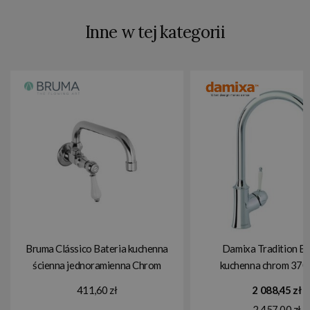
Inne w tej kategorii
Bruma Clássico Bateria kuchenna
Damixa Tradition Ba
ścienna jednoramienna Chrom
kuchenna chrom 370
1184100CR
411,60 zł
2 088,45 zł
2 457,00 zł