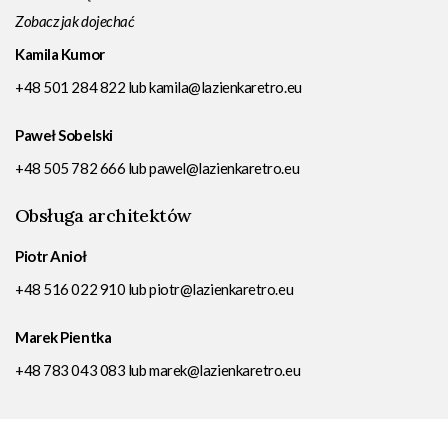
Zobacz jak dojechać
Kamila Kumor
+48 501 284 822
lub
kamila@lazienkaretro.eu
Paweł Sobelski
+48 505 782 666
lub
pawel@lazienkaretro.eu
Obsługa architektów
Piotr Anioł
+48 516 022 910
lub
piotr@lazienkaretro.eu
Marek Pientka
+48 783 043 083
lub
marek@lazienkaretro.eu