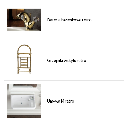
Baterie łazienkowe retro
Grzejniki w stylu retro
Umywalki retro