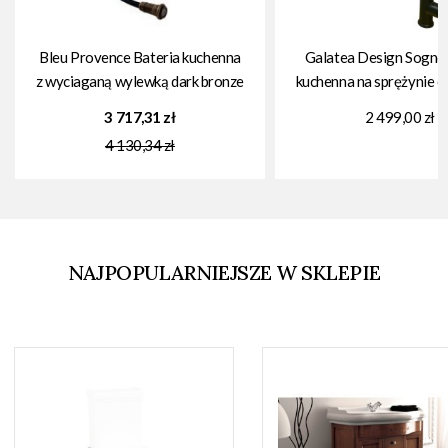
Bleu Provence Bateria kuchenna
Galatea Design Sogno 
z wyciaganą wylewką dark bronze
kuchenna na sprężynie c
RKA05BG
GDF68MB W MAGAZ
3 717,31 zł
2 499,00 zł
4 130,34 zł
NAJPOPULARNIEJSZE W SKLEPIE