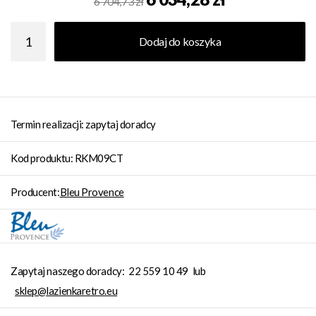
6 704,73 zł
Dodaj do koszyka
Termin realizacji: zapytaj doradcy
Kod produktu: RKM09CT
Producent:
Bleu Provence
Zapytaj naszego doradcy:
22 559 10 49
lub
sklep@lazienkaretro.eu