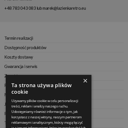
+48 783 043 083
lub
marek@lazienkaretro.eu
Termin realizacji
Dostępność produktów
Koszty dostawy
Gwarancja i serwis
Zwrot towaru
×
Ta strona używa plików
Regulamin
cookie
Najczęściej zadawane pytania
Używamy plików cookie w celu personalizacji
Jak kupować na raty
treści, reklam i analizy naszego ruchu.
Udostępniamy również informacje o tym, jak
Polityka prywatności
korzystasz z naszej witryny, naszym partnerom
reklamowym i analitycznym, którzy mogą łączyć
Twoje zamówienia
je z innymi informacjami, które im przekazałeś lub