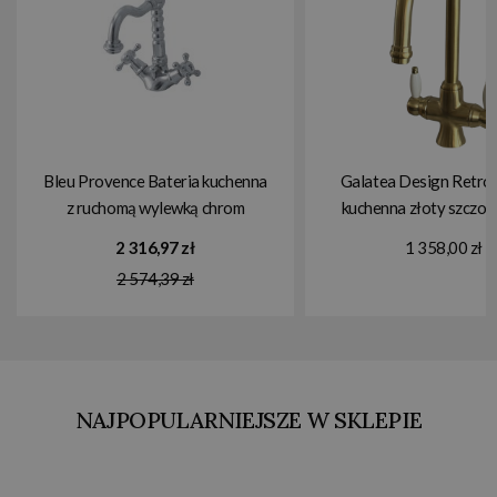
Bleu Provence Bateria kuchenna
Galatea Design Retro 
z ruchomą wylewką chrom
kuchenna złoty szczo
RLC1043CR
GDCH26BRG W MAGAZY
2 316,97 zł
1 358,00 zł
2 574,39 zł
NAJPOPULARNIEJSZE W SKLEPIE