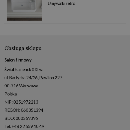
Umywalki retro
Obsługa sklepu
Salon firmowy
Świat Łazienek XXI w.
ul. Bartycka 24/26, Pawilon 227
00-716
Warszawa
Polska
NIP:
8251972213
REGON: 060351394
BDO: 000369396
Tel:
+48 22 559 10 49