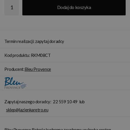
Dodaj do koszyka
Termin realizacji: zapytaj doradcy
Kod produktu: RKM08CT
Producent:
Bleu Provence
Zapytaj naszego doradcy:
22 559 10 49
lub
sklep@lazienkaretro.eu
Bleu Provence Bateria kuchenna z ruchomą wylewką corten