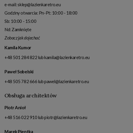
e-mail:
sklep@lazienkaretro.eu
Godziny otwarcia:
Pn-Pt: 10:00 - 18:00
Sb: 10:00 - 15:00
Nd: Zamknięte
Zobacz jak dojechać
Kamila Kumor
+48 501 284 822
lub
kamila@lazienkaretro.eu
Paweł Sobelski
+48 505 782 666
lub
pawel@lazienkaretro.eu
Obsługa architektów
Piotr Anioł
+48 516 022 910
lub
piotr@lazienkaretro.eu
Marek Pientka