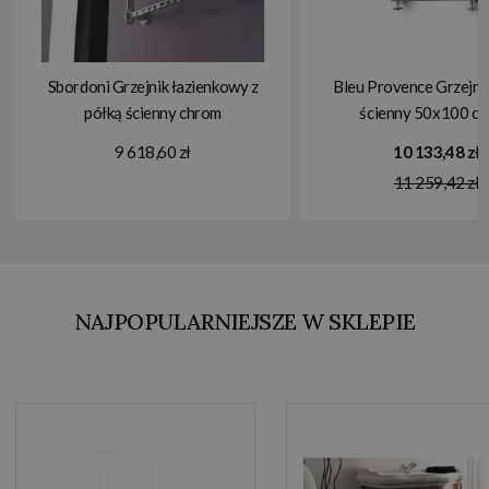
Sbordoni Grzejnik łazienkowy z
Bleu Provence Grzejni
półką ścienny chrom
ścienny 50x100 c
SBSPARMENCCR
SSPMT5CR
9 618,60 zł
10 133,48 zł
11 259,42 zł
NAJPOPULARNIEJSZE W SKLEPIE