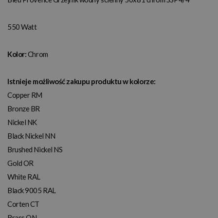
550 Watt
Kolor:
Chrom
Istnieje możliwość zakupu produktu w kolorze:
Copper RM
Bronze BR
Nickel NK
Black Nickel NN
Brushed Nickel NS
Gold OR
White RAL
Black 9005 RAL
Corten CT
Brass ON