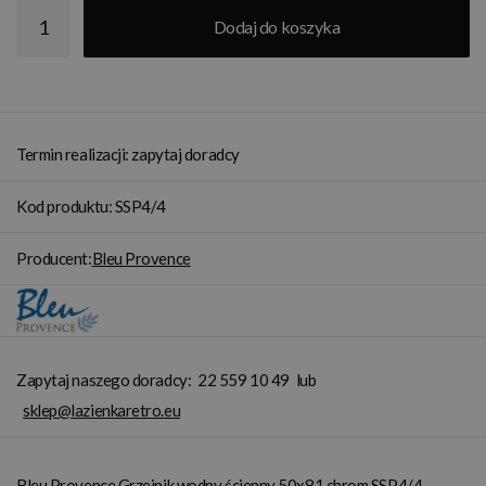
Dodaj do koszyka
Termin realizacji: zapytaj doradcy
Kod produktu: SSP4/4
Producent:
Bleu Provence
Zapytaj naszego doradcy:
22 559 10 49
lub
sklep@lazienkaretro.eu
Bleu Provence Grzejnik wodny ścienny 50x81 chrom SSP4/4