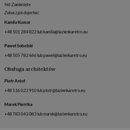
Nd: Zamknięte
Zobacz jak dojechać
Kamila Kumor
+48 501 284 822
lub
kamila@lazienkaretro.eu
Paweł Sobelski
+48 505 782 666
lub
pawel@lazienkaretro.eu
Obsługa architektów
Piotr Anioł
+48 516 022 910
lub
piotr@lazienkaretro.eu
Marek Pientka
+48 783 043 083
lub
marek@lazienkaretro.eu