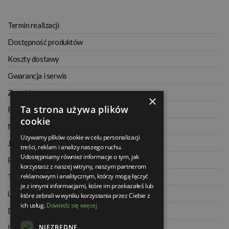
Termin realizacji
Dostępność produktów
Koszty dostawy
Gwarancja i serwis
Zwrot towaru
×
Ta strona używa plików
Regulamin
cookie
Najczęściej zadawane pytania
Używamy plików cookie w celu personalizacji
Jak kupować na raty
treści, reklam i analizy naszego ruchu.
Udostępniamy również informacje o tym, jak
Polityka prywatności
korzystasz z naszej witryny, naszym partnerom
reklamowym i analitycznym, którzy mogą łączyć
Twoje zamówienia
je z innymi informacjami, które im przekazałeś lub
Ustawienia konta
które zebrali w wyniku korzystania przez Ciebie z
ich usług.
Dowiedz się więcej
Dane kontaktowe
NIEZBĘDNE
Informacje o firmie