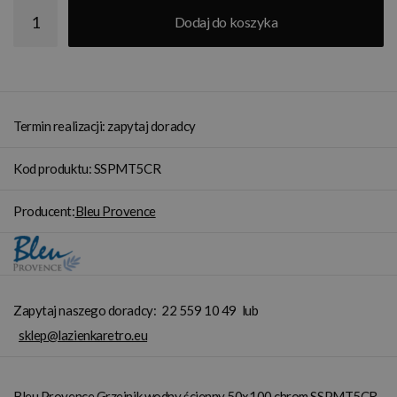
Dodaj do koszyka
Termin realizacji: zapytaj doradcy
Kod produktu: SSPMT5CR
Producent:
Bleu Provence
Zapytaj naszego doradcy:
22 559 10 49
lub
sklep@lazienkaretro.eu
Bleu Provence Grzejnik wodny ścienny 50x100 chrom SSPMT5CR