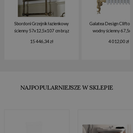
Sbordoni Grzejnik łazienkowy
Galatea Design Clifton 
ścienny 57x12,5x107 cm brąz
wodny ścienny 67,5x7
SBSPAR5/4BR
zaworami gold
15 446,34 zł
4 012,00 zł
GDAHC101GO
GDAHC75GOLD
MAGAZYNIE!!
NAJPOPULARNIEJSZE W SKLEPIE