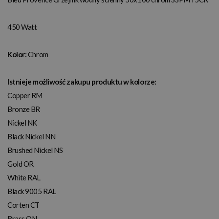
450 Watt
Kolor:
Chrom
Istnieje możliwość zakupu produktu w kolorze:
Copper RM
Bronze BR
Nickel NK
Black Nickel NN
Brushed Nickel NS
Gold OR
White RAL
Black 9005 RAL
Corten CT
Brass ON