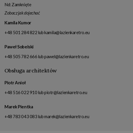
Nd: Zamknięte
Zobacz jak dojechać
Kamila Kumor
+48 501 284 822
lub
kamila@lazienkaretro.eu
Paweł Sobelski
+48 505 782 666
lub
pawel@lazienkaretro.eu
Obsługa architektów
Piotr Anioł
+48 516 022 910
lub
piotr@lazienkaretro.eu
Marek Pientka
+48 783 043 083
lub
marek@lazienkaretro.eu