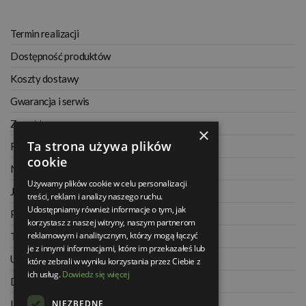
Termin realizacji
Dostępność produktów
Koszty dostawy
Gwarancja i serwis
Zwrot towaru
×
Ta strona używa plików
Regulamin
cookie
Najczęściej zadawane pytania
Używamy plików cookie w celu personalizacji
Jak kupować na raty
treści, reklam i analizy naszego ruchu.
Udostępniamy również informacje o tym, jak
Polityka prywatności
korzystasz z naszej witryny, naszym partnerom
reklamowym i analitycznym, którzy mogą łączyć
Twoje zamówienia
je z innymi informacjami, które im przekazałeś lub
Ustawienia konta
które zebrali w wyniku korzystania przez Ciebie z
ich usług.
Dowiedz się więcej
Dane kontaktowe
NIEZBĘDNE
Informacje o firmie