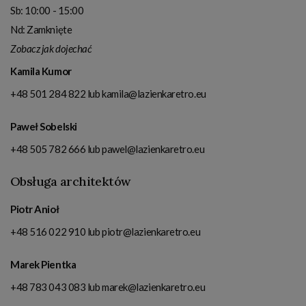
Sb: 10:00 - 15:00
Nd: Zamknięte
Zobacz jak dojechać
Kamila Kumor
+48 501 284 822
lub
kamila@lazienkaretro.eu
Paweł Sobelski
+48 505 782 666
lub
pawel@lazienkaretro.eu
Obsługa architektów
Piotr Anioł
+48 516 022 910
lub
piotr@lazienkaretro.eu
Marek Pientka
+48 783 043 083
lub
marek@lazienkaretro.eu