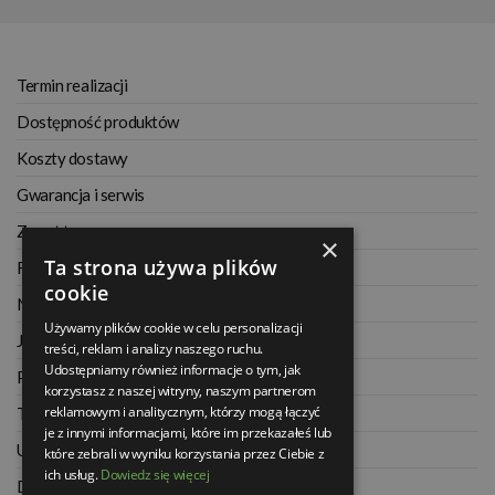
Termin realizacji
Dostępność produktów
Koszty dostawy
Gwarancja i serwis
Zwrot towaru
×
Ta strona używa plików
Regulamin
cookie
Najczęściej zadawane pytania
Używamy plików cookie w celu personalizacji
Jak kupować na raty
treści, reklam i analizy naszego ruchu.
Udostępniamy również informacje o tym, jak
Polityka prywatności
korzystasz z naszej witryny, naszym partnerom
reklamowym i analitycznym, którzy mogą łączyć
Twoje zamówienia
je z innymi informacjami, które im przekazałeś lub
Ustawienia konta
które zebrali w wyniku korzystania przez Ciebie z
ich usług.
Dowiedz się więcej
Dane kontaktowe