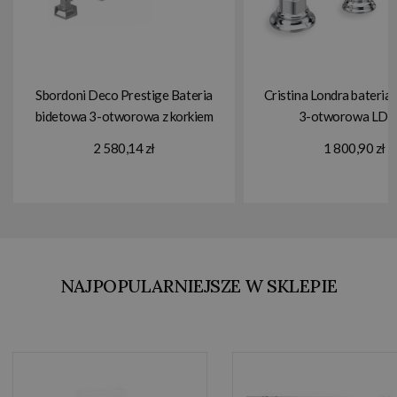
Sbordoni Deco Prestige Bateria
Cristina Londra bateria
bidetowa 3-otworowa z korkiem
3-otworowa LD3
chrom DP151CR
2 580,14 zł
1 800,90 zł
NAJPOPULARNIEJSZE W SKLEPIE