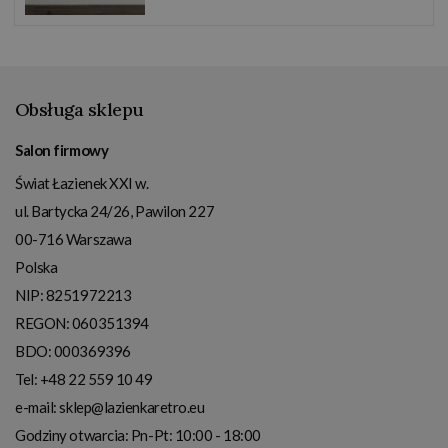
Obsługa sklepu
Salon firmowy
Świat Łazienek XXI w.
ul. Bartycka 24/26, Pawilon 227
00-716
Warszawa
Polska
NIP:
8251972213
REGON: 060351394
BDO: 000369396
Tel:
+48 22 559 10 49
e-mail:
sklep@lazienkaretro.eu
Godziny otwarcia:
Pn-Pt: 10:00 - 18:00