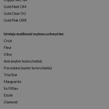
Gold Matt OM
Gold Clear OG
Gold Pink ORR
Istnieje możliwość wyboru uchwytów:
Croix
Fleur
Olive
Anis (wybór koloru hebla)
Porcelaine (wybór koloru hebla)
Tria/Star
Marguerite
So Fifties
Etoile
Diamond