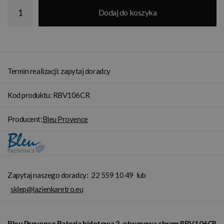
Dodaj do koszyka
Termin realizacji: zapytaj doradcy
Kod produktu: RBV106CR
Producent:
Bleu Provence
Zapytaj naszego doradcy:
22 559 10 49
lub
sklep@lazienkaretro.eu
Bleu Provence Bateria bidetowa 3-otworowa chrom RBV106CR