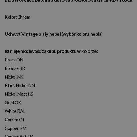
Kolor:
Chrom
Uchwyt Vintage biały hebel (wybór koloru hebla)
Istnieje możliwość zakupu produktu w kolorze:
Brass ON
Bronze BR
Nickel NK
Black Nickel NN
Nickel Matt NS
Gold OR
White RAL
Corten CT
Copper RM
Copper Ant. RA