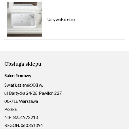
Umywalki retro
Obsługa sklepu
Salon firmowy
Świat Łazienek XXI w.
ul. Bartycka 24/26, Pawilon 227
00-716
Warszawa
Polska
NIP:
8251972213
REGON: 060351394