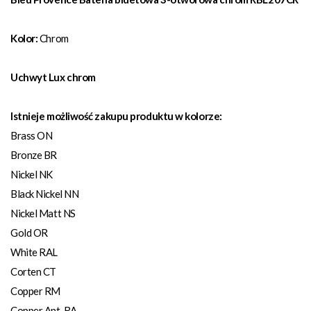
Kolor:
Chrom
Uchwyt Lux chrom
Istnieje możliwość zakupu produktu w kolorze:
Brass ON
Bronze BR
Nickel NK
Black Nickel NN
Nickel Matt NS
Gold OR
White RAL
Corten CT
Copper RM
Copper Ant. RA