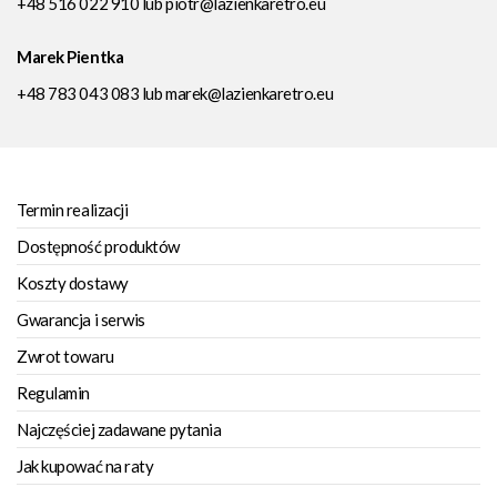
+48 516 022 910
lub
piotr@lazienkaretro.eu
Marek Pientka
+48 783 043 083
lub
marek@lazienkaretro.eu
Termin realizacji
Dostępność produktów
Koszty dostawy
Gwarancja i serwis
Zwrot towaru
Regulamin
Najczęściej zadawane pytania
Jak kupować na raty