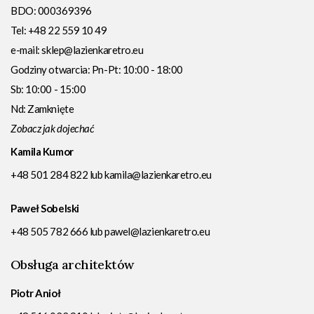
BDO: 000369396
Tel:
+48 22 559 10 49
e-mail:
sklep@lazienkaretro.eu
Godziny otwarcia:
Pn-Pt: 10:00 - 18:00
Sb: 10:00 - 15:00
Nd: Zamknięte
Zobacz jak dojechać
Kamila Kumor
+48 501 284 822
lub
kamila@lazienkaretro.eu
Paweł Sobelski
+48 505 782 666
lub
pawel@lazienkaretro.eu
Obsługa architektów
Piotr Anioł