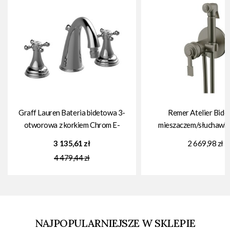
Graff Lauren Bateria bidetowa 3-
Remer Atelier Bidet
otworowa z korkiem Chrom E-
mieszaczem/słuchawka
2461-C21B
Inox AL65ZXV
3 135,61 zł
2 669,98 zł
4 479,44 zł
NAJPOPULARNIEJSZE W SKLEPIE