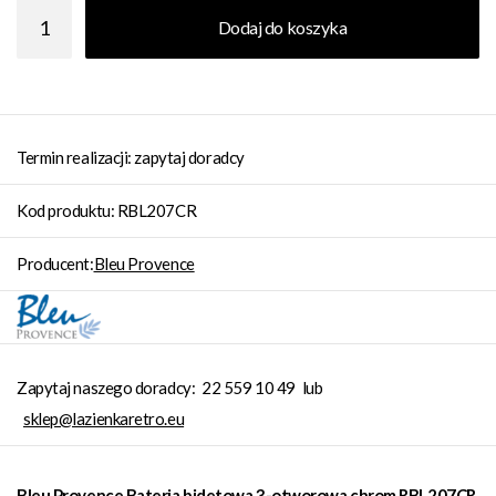
Dodaj do koszyka
Termin realizacji: zapytaj doradcy
Kod produktu: RBL207CR
Producent:
Bleu Provence
Zapytaj naszego doradcy:
22 559 10 49
lub
sklep@lazienkaretro.eu
Bleu Provence Bateria bidetowa 3-otworowa chrom RBL207CR