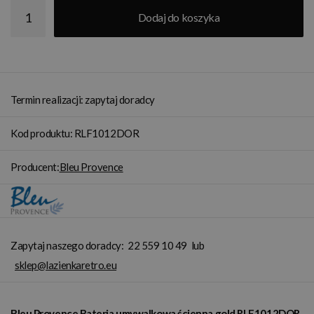
Dodaj do koszyka
Termin realizacji: zapytaj doradcy
Kod produktu: RLF1012DOR
Producent:
Bleu Provence
Zapytaj naszego doradcy:
22 559 10 49
lub
sklep@lazienkaretro.eu
Bleu Provence Bateria umywalkowa ścienna gold RLF1012DOR