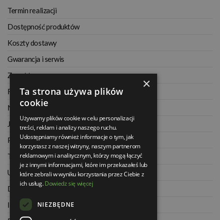
Termin realizacji
Dostępność produktów
Koszty dostawy
Gwarancja i serwis
Zwrot towaru
×
Ta strona używa plików
Regulamin
cookie
Najczęściej zadawane pytania
Używamy plików cookie w celu personalizacji
Jak kupować na raty
treści, reklam i analizy naszego ruchu.
Udostępniamy również informacje o tym, jak
Polityka prywatności
korzystasz z naszej witryny, naszym partnerom
reklamowym i analitycznym, którzy mogą łączyć
Twoje zamówienia
je z innymi informacjami, które im przekazałeś lub
Ustawienia konta
które zebrali w wyniku korzystania przez Ciebie z
ich usług.
Dowiedz się więcej
Dane kontaktowe
NIEZBĘDNE
Informacje o firmie