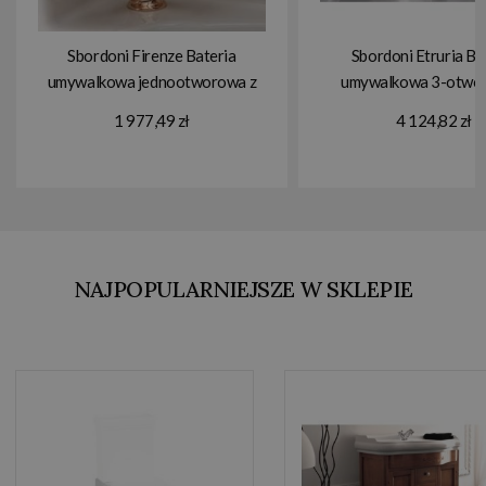
Sbordoni Firenze Bateria
Sbordoni Etruria Ba
umywalkowa jednootworowa z
umywalkowa 3-otwo
korkiem Satin Copper FI85RAO
korkiem nikiel ET14
1 977,49 zł
4 124,82 zł
NAJPOPULARNIEJSZE W SKLEPIE