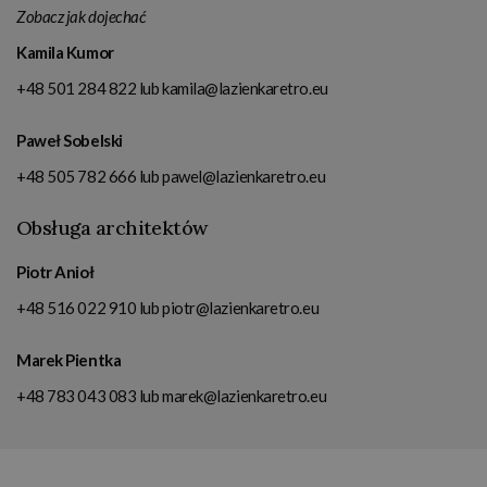
Zobacz jak dojechać
Kamila Kumor
+48 501 284 822
lub
kamila@lazienkaretro.eu
Paweł Sobelski
+48 505 782 666
lub
pawel@lazienkaretro.eu
Obsługa architektów
Piotr Anioł
+48 516 022 910
lub
piotr@lazienkaretro.eu
Marek Pientka
+48 783 043 083
lub
marek@lazienkaretro.eu