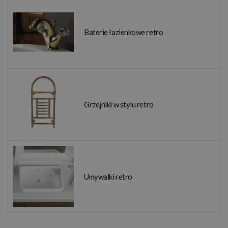
Baterie łazienkowe retro
Grzejniki w stylu retro
Umywalki retro