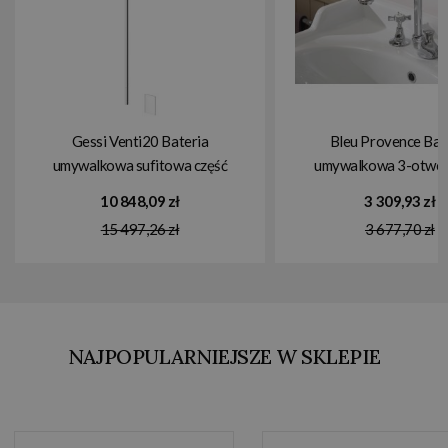
Gessi Venti20 Bateria
Bleu Provence Bat
umywalkowa sufitowa część
umywalkowa 3-otwo
zewnętrzna chrom 30656.031
korkiem chrom RLF
10 848,09 zł
3 309,93 zł
15 497,26 zł
3 677,70 zł
NAJPOPULARNIEJSZE W SKLEPIE