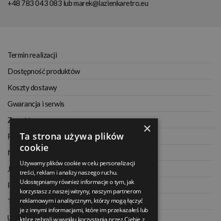
+48 783 043 083
lub
marek@lazienkaretro.eu
Termin realizacji
Dostępność produktów
Koszty dostawy
Gwarancja i serwis
Zwrot towaru
×
Ta strona używa plików
Regulamin
cookie
Najczęściej zadawane pytania
Używamy plików cookie w celu personalizacji
Jak kupować na raty
treści, reklam i analizy naszego ruchu.
Udostępniamy również informacje o tym, jak
Polityka prywatności
korzystasz z naszej witryny, naszym partnerom
reklamowym i analitycznym, którzy mogą łączyć
Twoje zamówienia
je z innymi informacjami, które im przekazałeś lub
Ustawienia konta
które zebrali w wyniku korzystania przez Ciebie z