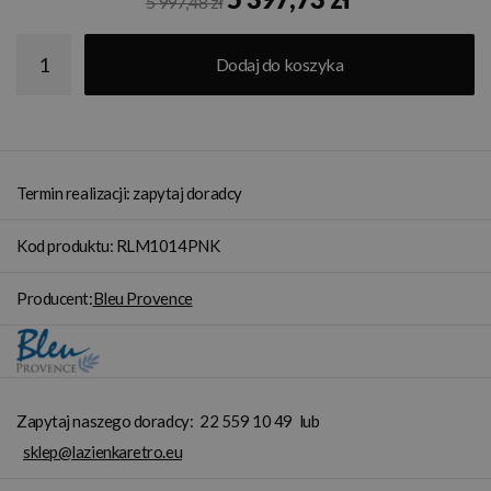
5 997,48 zł
Dodaj do koszyka
Termin realizacji: zapytaj doradcy
Kod produktu: RLM1014PNK
Producent:
Bleu Provence
Zapytaj naszego doradcy:
22 559 10 49
lub
sklep@lazienkaretro.eu