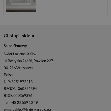
Obsługa sklepu
Salon firmowy
Świat Łazienek XXI w.
ul. Bartycka 24/26, Pawilon 227
00-716
Warszawa
Polska
NIP:
8251972213
REGON: 060351394
BDO: 000369396
Tel:
+48 22 559 10 49
e-mail:
sklep@lazienkaretro.eu