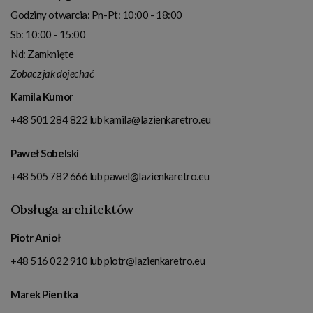
Godziny otwarcia:
Pn-Pt: 10:00 - 18:00
Sb: 10:00 - 15:00
Nd: Zamknięte
Zobacz jak dojechać
Kamila Kumor
+48 501 284 822
lub
kamila@lazienkaretro.eu
Paweł Sobelski
+48 505 782 666
lub
pawel@lazienkaretro.eu
Obsługa architektów
Piotr Anioł
+48 516 022 910
lub
piotr@lazienkaretro.eu
Marek Pientka