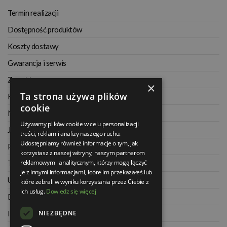
Termin realizacji
Dostępność produktów
Koszty dostawy
Gwarancja i serwis
Zwrot towaru
×
Ta strona używa plików
Regulamin
cookie
Najczęściej zadawane pytania
Używamy plików cookie w celu personalizacji
Jak kupować na raty
treści, reklam i analizy naszego ruchu.
Udostępniamy również informacje o tym, jak
Polityka prywatności
korzystasz z naszej witryny, naszym partnerom
reklamowym i analitycznym, którzy mogą łączyć
Twoje zamówienia
je z innymi informacjami, które im przekazałeś lub
Ustawienia konta
które zebrali w wyniku korzystania przez Ciebie z
ich usług.
Dowiedz się więcej
Dane kontaktowe
NIEZBĘDNE
Informacje o firmie