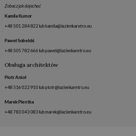
Zobacz jak dojechać
Kamila Kumor
+48 501 284 822
lub
kamila@lazienkaretro.eu
Paweł Sobelski
+48 505 782 666
lub
pawel@lazienkaretro.eu
Obsługa architektów
Piotr Anioł
+48 516 022 910
lub
piotr@lazienkaretro.eu
Marek Pientka
+48 783 043 083
lub
marek@lazienkaretro.eu