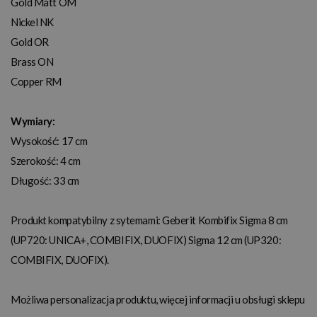
Gold Matt OM
Nickel NK
Gold OR
Brass ON
Copper RM
Wymiary:
Wysokość: 17 cm
Szerokość: 4 cm
Długość: 33 cm
Produkt kompatybilny z sytemami: Geberit Kombifix Sigma 8 cm
(UP720: UNICA+, COMBIFIX, DUOFIX) Sigma 12 cm (UP320:
COMBIFIX, DUOFIX).
Możliwa personalizacja produktu, więcej informacji u obsługi sklepu