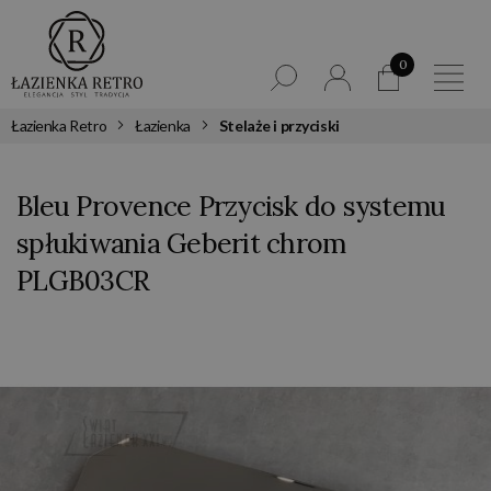
0
Łazienka Retro
Łazienka
Stelaże i przyciski
Bleu Provence Przycisk do systemu
spłukiwania Geberit chrom
PLGB03CR