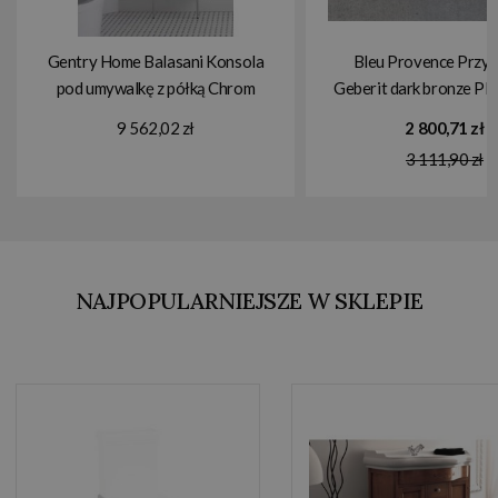
Gentry Home Balasani Konsola
Bleu Provence Przyc
pod umywalkę z półką Chrom
Geberit dark bronze 
4098
9 562,02 zł
2 800,71 zł
3 111,90 zł
NAJPOPULARNIEJSZE W SKLEPIE