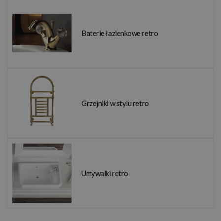
Baterie łazienkowe retro
Grzejniki w stylu retro
Umywalki retro