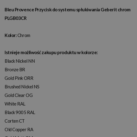
Bleu Provence Przycisk do systemu spłukiwania Geberit chrom
PLGB03CR
Kolor:
Chrom
Istnieje możliwość zakupu produktu w kolorze:
Black Nickel NN
Bronze BR
Gold Pink ORR
Brushed Nickel NS
Gold Clear OG
White RAL
Black 9005 RAL
Corten CT
Old Copper RA