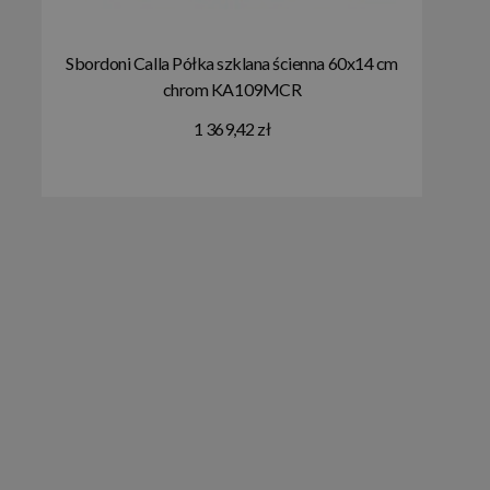
Sbordoni Calla Półka szklana ścienna 60x14 cm
chrom KA109MCR
1 369,42 zł