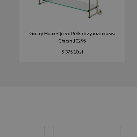
Gentry Home Queen Półka trzypoziomowa
Chrom 10295
5 375,10 zł