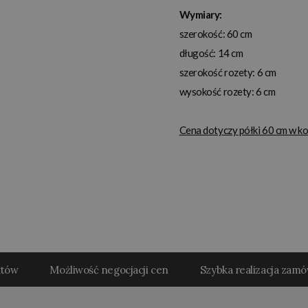
Wymiary:
szerokość: 60 cm
długość: 14 cm
szerokość rozety: 6 cm
wysokość rozety: 6 cm
Cena dotyczy półki 60 cm w ko
któw
Możliwość negocjacji cen
Szybka realizacja zam