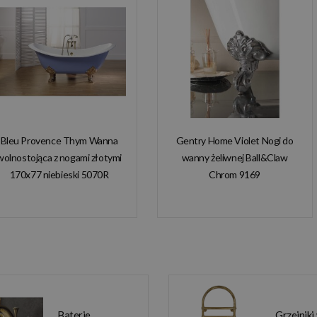
Bleu Provence Thym Wanna
Gentry Home Violet Nogi do
wolnostojąca z nogami złotymi
wanny żeliwnej Ball&Claw
170x77 niebieski 5070R
Chrom 9169
Baterie
Grzejniki