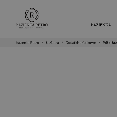
ŁAZIENKA
Łazienka Retro
Łazienka
Dodatki łazienkowe
Półki ła