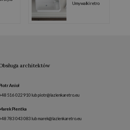
Umywalki retro
Obsługa architektów
Piotr Anioł
+48 516 022 910
lub
piotr@lazienkaretro.eu
Marek Pientka
+48 783 043 083
lub
marek@lazienkaretro.eu