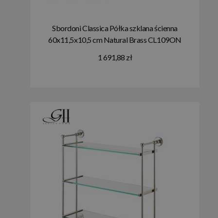
Sbordoni Classica Półka szklana ścienna
60x11,5x10,5 cm Natural Brass CL109ON
1 691,88 zł