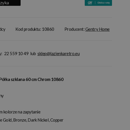
szyka
adcy
Kod produktu: 10860
Producent:
Gentry Home
y:
22 559 10 49
lub
sklep@lazienkaretro.eu
Półka szklana 60 cm Chrom 10860
ny
 kolorze na zapytanie
se Gold, Bronze, Dark Nickel, Copper