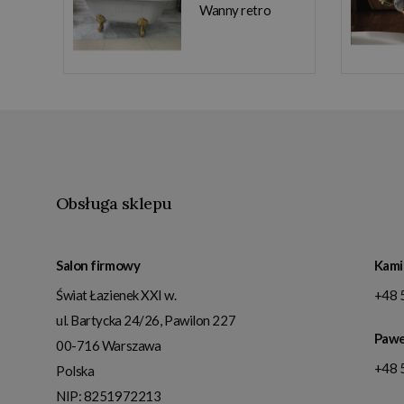
Wanny retro
Obsługa sklepu
Salon firmowy
Kami
Świat Łazienek XXI w.
+48 
ul. Bartycka 24/26, Pawilon 227
Pawe
00-716
Warszawa
+48 
Polska
NIP:
8251972213