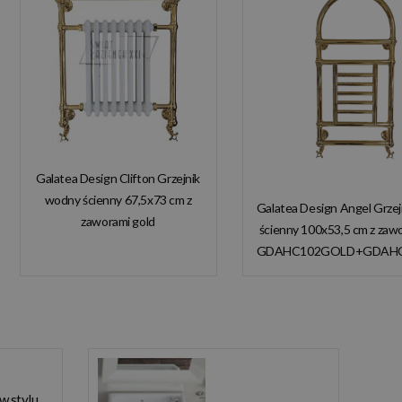
Galatea Design Clifton Grzejnik
wodny ścienny 67,5x73 cm z
Galatea Design Angel Grze
zaworami gold
ścienny 100x53,5 cm z zaw
GDAHC101GOLD
GDAHC102GOLD+GDAH
GDAHC75GOLD W
W MAGAZYNIE!
MAGAZYNIE!!
 w stylu