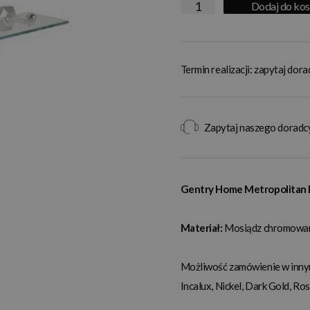
Dodaj do ko
Termin realizacji: zapytaj dor
Zapytaj naszego doradc
Gentry Home Metropolitan 
Materiał:
Mosiądz chromowa
Możliwość zamówienie w innym
Incalux, Nickel, Dark Gold, Ro