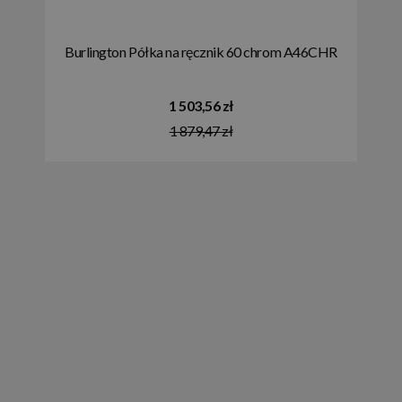
Burlington Półka na ręcznik 60 chrom A46CHR
1 503,56 zł
1 879,47 zł