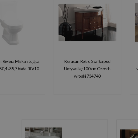
n Riviera Miska stojąca
Kerasan Retro Szafka pod
50,4x35,7 biała RIV10
Umywalkę 100 cm Orzech
włoski 734740