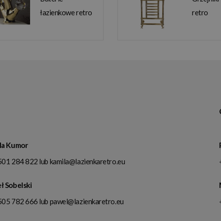
łazienkowe retro
retro
la Kumor
501 284 822
lub
kamila@lazienkaretro.eu
ł Sobelski
505 782 666
lub
pawel@lazienkaretro.eu