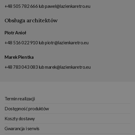
+48 505 782 666
lub
pawel@lazienkaretro.eu
Obsługa architektów
Piotr Anioł
+48 516 022 910
lub
piotr@lazienkaretro.eu
Marek Pientka
+48 783 043 083
lub
marek@lazienkaretro.eu
Termin realizacji
Dostępność produktów
Koszty dostawy
Gwarancja i serwis