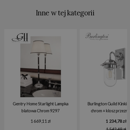
Inne w tej kategorii
Gentry Home Starlight Lampka
Burlington Guild Kinkie
blatowa Chrom 9297
chrom + klosz przezr
GUL002C
1 669,11 zł
1 234,78 zł
1 543,48 zł