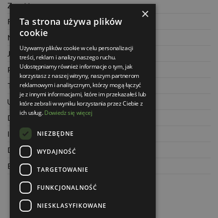
Zwrot towaru
×
Ta strona używa plików
Regulamin
cookie
Najczęściej zadawane pytania
Używamy plików cookie w celu personalizacji
Jak kupować na raty
treści, reklam i analizy naszego ruchu.
Udostępniamy również informacje o tym, jak
Polityka prywatności
korzystasz z naszej witryny, naszym partnerom
reklamowym i analitycznym, którzy mogą łączyć
Twoje zamówienia
je z innymi informacjami, które im przekazałeś lub
Ustawienia konta
które zebrali w wyniku korzystania przez Ciebie z
ich usług.
Dowiedz się więcej
Dane kontaktowe
NIEZBĘDNE
Informacje o firmie
Dla architektów
WYDAJNOŚĆ
Blog
TARGETOWANIE
FUNKCJONALNOŚĆ
NIESKLASYFIKOWANE