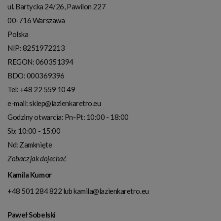
ul. Bartycka 24/26, Pawilon 227
00-716
Warszawa
Polska
NIP:
8251972213
REGON: 060351394
BDO: 000369396
Tel:
+48 22 559 10 49
e-mail:
sklep@lazienkaretro.eu
Godziny otwarcia:
Pn-Pt: 10:00 - 18:00
Sb: 10:00 - 15:00
Nd: Zamknięte
Zobacz jak dojechać
Kamila Kumor
+48 501 284 822
lub
kamila@lazienkaretro.eu
Paweł Sobelski