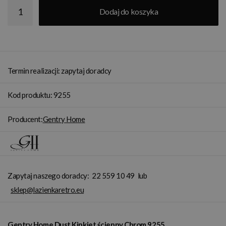
Dodaj do koszyka
Termin realizacji: zapytaj doradcy
Kod produktu: 9255
Producent:
Gentry Home
Zapytaj naszego doradcy:
22 559 10 49
lub
sklep@lazienkaretro.eu
Gentry Home Dust Kinkiet ścienny Chrom 9255