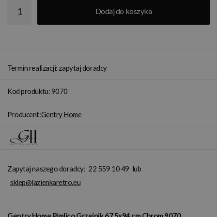
Dodaj do koszyka
Termin realizacji: zapytaj doradcy
Kod produktu: 9070
Producent:
Gentry Home
Zapytaj naszego doradcy:
22 559 10 49
lub
sklep@lazienkaretro.eu
Gentry Home Pimlico Grzejnik 67,5x94 cm Chrom 9070