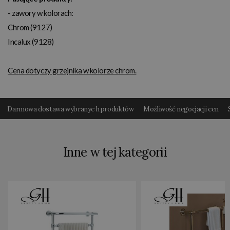
- zawory w kolorach:
Chrom (9127)
Incalux (9128)
Cena dotyczy grzejnika w kolorze chrom.
Darmowa dostawa wybranyc h produktów
Możliwość negocjacji cen
Inne w tej kategorii