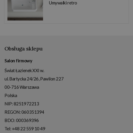
Umywalki retro
Obsługa sklepu
Salon firmowy
Świat Łazienek XXI w.
ul. Bartycka 24/26, Pawilon 227
00-716
Warszawa
Polska
NIP:
8251972213
REGON: 060351394
BDO: 000369396
Tel:
+48 22 559 10 49