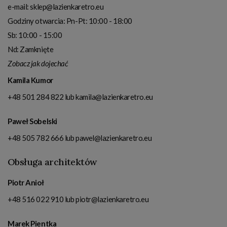
e-mail:
sklep@lazienkaretro.eu
Godziny otwarcia:
Pn-Pt: 10:00 - 18:00
Sb: 10:00 - 15:00
Nd: Zamknięte
Zobacz jak dojechać
Kamila Kumor
+48 501 284 822
lub
kamila@lazienkaretro.eu
Paweł Sobelski
+48 505 782 666
lub
pawel@lazienkaretro.eu
Obsługa architektów
Piotr Anioł
+48 516 022 910
lub
piotr@lazienkaretro.eu
Marek Pientka