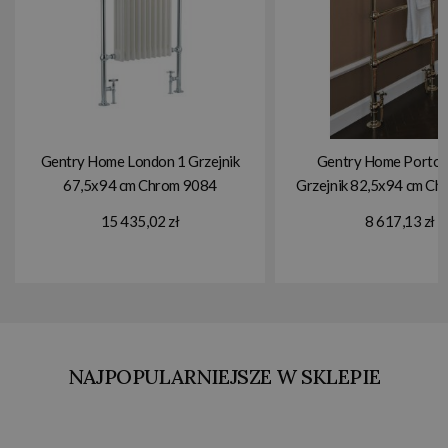
Gentry Home London 1 Grzejnik
Gentry Home Portob
67,5x94 cm Chrom 9084
Grzejnik 82,5x94 cm C
15 435,02 zł
8 617,13 zł
NAJPOPULARNIEJSZE W SKLEPIE