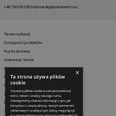
+48 783 043 083
lub
marek@lazienkaretro.eu
Termin realizacji
Dostępność produktów
Koszty dostawy
Gwarancja i serwis
Zwrot towaru
×
Ta strona używa plików
Regulamin
cookie
Najczęściej zadawane pytania
Używamy plików cookie w celu personalizacji
Jak kupować na raty
treści, reklam i analizy naszego ruchu.
Udostępniamy również informacje o tym, jak
Polityka prywatności
korzystasz z naszej witryny, naszym partnerom
reklamowym i analitycznym, którzy mogą łączyć
Twoje zamówienia
je z innymi informacjami, które im przekazałeś lub