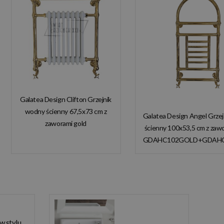
Galatea Design Clifton Grzejnik
wodny ścienny 67,5x73 cm z
Galatea Design Angel Grze
zaworami gold
ścienny 100x53,5 cm z zaw
GDAHC101GOLD
GDAHC102GOLD+GDAH
GDAHC75GOLD W
W MAGAZYNIE!
MAGAZYNIE!!
 w stylu