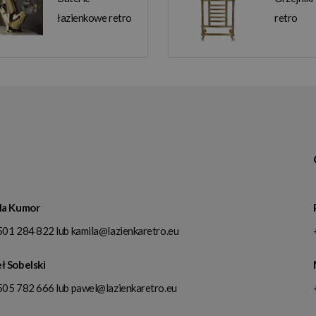
łazienkowe retro
retro
la Kumor
501 284 822
lub
kamila@lazienkaretro.eu
ł Sobelski
505 782 666
lub
pawel@lazienkaretro.eu