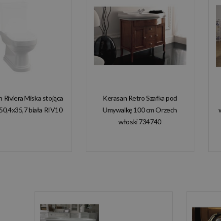
n Riviera Miska stojąca
Kerasan Retro Szafka pod
50,4x35,7 biała RIV10
Umywalkę 100 cm Orzech
włoski 734740