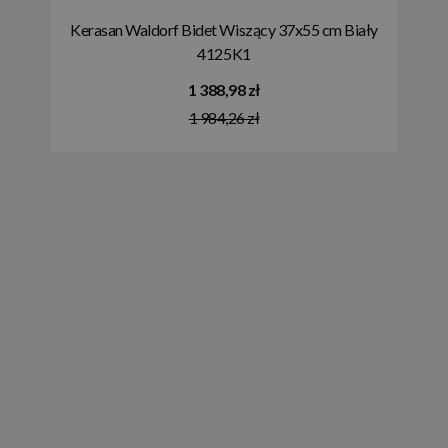
Kerasan Waldorf Bidet Wiszący 37x55 cm Biały
4125K1
1 388,98 zł
1 984,26 zł