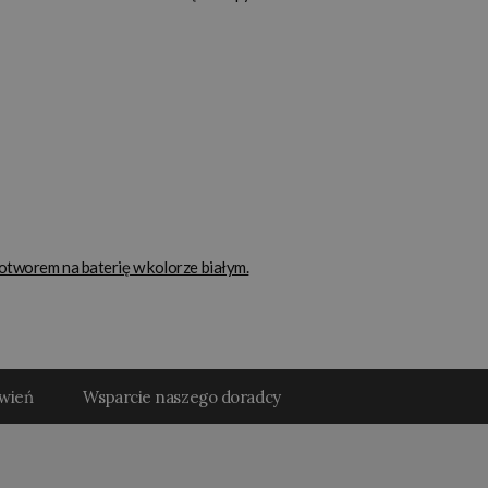
otworem na baterię w kolorze białym.
ówień
Wsparcie naszego doradcy