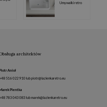
Umywalki retro
Obsługa architektów
Piotr Anioł
+48 516 022 910
lub
piotr@lazienkaretro.eu
Marek Pientka
+48 783 043 083
lub
marek@lazienkaretro.eu