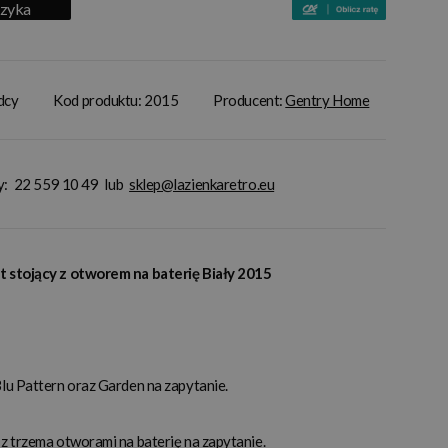
szyka
adcy
Kod produktu: 2015
Producent:
Gentry Home
y:
22 559 10 49
lub
sklep@lazienkaretro.eu
 stojący z otworem na baterię Biały 2015
lu Pattern oraz Garden na zapytanie.
z trzema otworami na baterię na zapytanie.