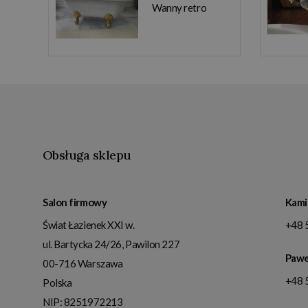
Wanny retro
Obsługa sklepu
Salon firmowy
Kami
Świat Łazienek XXI w.
+48 
ul. Bartycka 24/26, Pawilon 227
Pawe
00-716
Warszawa
+48 
Polska
NIP:
8251972213