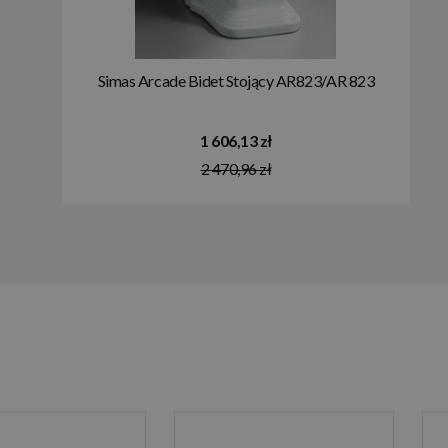
Simas Arcade Bidet Stojący AR823/AR 823
1 606,13 zł
2 470,96 zł