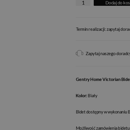
Dodaj do ko
Termin realizacji: zapytaj dor
Zapytaj naszego doradc
Gentry Home Victorian Bidet
Kolor:
Biały
Bidet dostępny w wykonaniu B
Możliwość zamówienia bidetu 