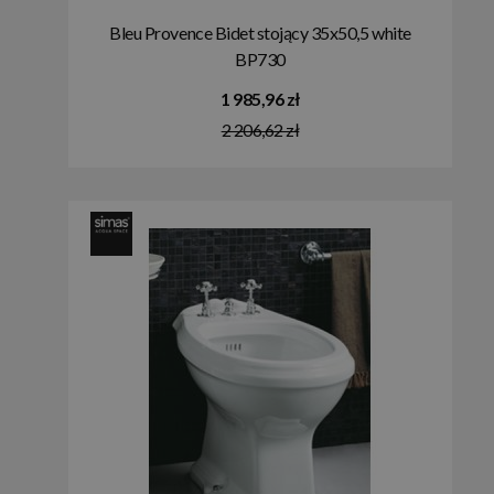
Bleu Provence Bidet stojący 35x50,5 white
BP730
1 985,96 zł
2 206,62 zł