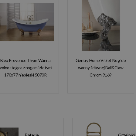
Bleu Provence Thym Wanna
Gentry Home Violet Nogi do
wolnostojąca z nogami złotymi
wanny żeliwnej Ball&Claw
170x77 niebieski 5070R
Chrom 9169
Baterie
Grzejniki