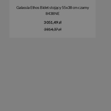
Galassia Ethos Bidet stojący 55x38 cm czarny
8438NE
3 051,49 zł
3 814,37 zł