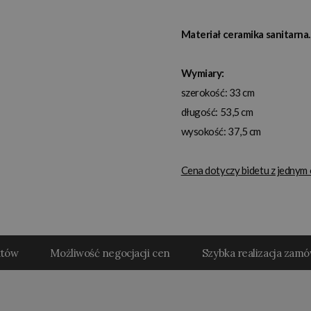
Materiał ceramika sanitarna.
Wymiary:
szerokość: 33 cm
długość: 53,5 cm
wysokość: 37,5 cm
Cena dotyczy bidetu z jednym 
któw
Możliwość negocjacji cen
Szybka realizacja zam