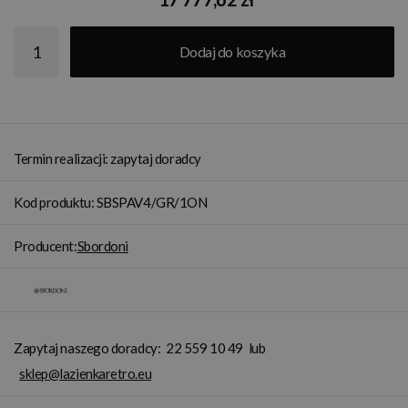
Dodaj do koszyka
Termin realizacji: zapytaj doradcy
Kod produktu: SBSPAV4/GR/1ON
Producent:
Sbordoni
Zapytaj naszego doradcy:
22 559 10 49
lub
sklep@lazienkaretro.eu