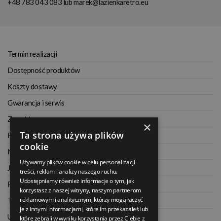
+48 783 043 083
lub
marek@lazienkaretro.eu
Termin realizacji
Dostępność produktów
Koszty dostawy
Gwarancja i serwis
Zwrot towaru
×
Ta strona używa plików
Regulamin
cookie
Najczęściej zadawane pytania
Używamy plików cookie w celu personalizacji
Jak kupować na raty
treści, reklam i analizy naszego ruchu.
Udostępniamy również informacje o tym, jak
Polityka prywatności
korzystasz z naszej witryny, naszym partnerom
reklamowym i analitycznym, którzy mogą łączyć
Twoje zamówienia
je z innymi informacjami, które im przekazałeś lub
Ustawienia konta
które zebrali w wyniku korzystania przez Ciebie z