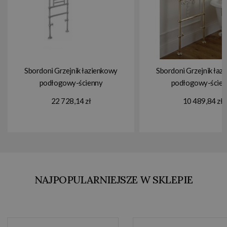
Sbordoni Grzejnik łazienkowy
Sbordoni Grzejnik łaz
podłogowy-ścienny
podłogowy-ścien
57x12,5x136 cm chrom
57x12,5x98,5 cm Natur
22 728,14 zł
10 489,84 zł
SBSPAV5/GR/1CR
SBSPAV4/1O
NAJPOPULARNIEJSZE W SKLEPIE