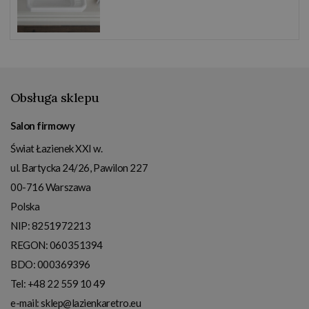
Obsługa sklepu
Salon firmowy
Świat Łazienek XXI w.
ul. Bartycka 24/26, Pawilon 227
00-716
Warszawa
Polska
NIP:
8251972213
REGON: 060351394
BDO: 000369396
Tel:
+48 22 559 10 49
e-mail:
sklep@lazienkaretro.eu