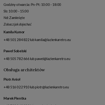
Godziny otwarcia:
Pn-Pt: 10:00 - 18:00
Sb: 10:00 - 15:00
Nd: Zamknięte
Zobacz jak dojechać
Kamila Kumor
+48 501 284 822
lub
kamila@lazienkaretro.eu
Paweł Sobelski
+48 505 782 666
lub
pawel@lazienkaretro.eu
Obsługa architektów
Piotr Anioł
+48 516 022 910
lub
piotr@lazienkaretro.eu
Marek Pientka