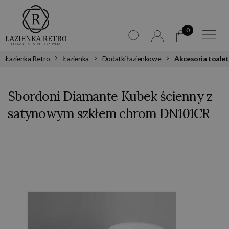
0
Łazienka Retro
Łazienka
Dodatki łazienkowe
Akcesoria toale
Sbordoni Diamante Kubek ścienny z
satynowym szkłem chrom DN101CR