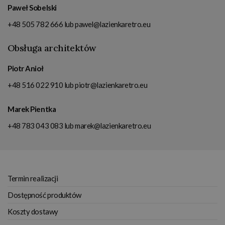
Paweł Sobelski
+48 505 782 666
lub
pawel@lazienkaretro.eu
Obsługa architektów
Piotr Anioł
+48 516 022 910
lub
piotr@lazienkaretro.eu
Marek Pientka
+48 783 043 083
lub
marek@lazienkaretro.eu
Termin realizacji
Dostępność produktów
Koszty dostawy