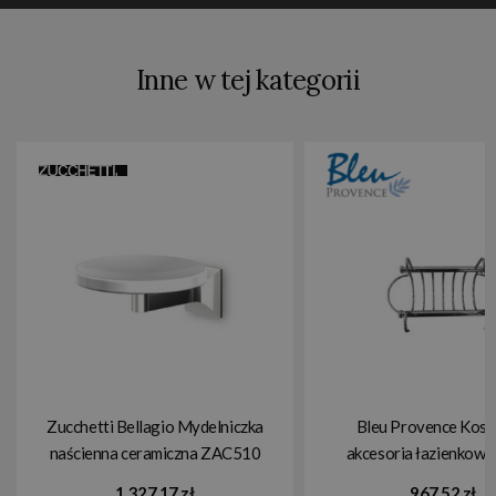
Inne w tej kategorii
Zucchetti Bellagio Mydelniczka
Bleu Provence Kosz
naścienna ceramiczna ZAC510
akcesoria łazienkowe
PGBM8
1 327,17 zł
967,52 zł