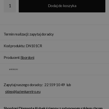
Dodaj do koszyka
Termin realizacji: zapytaj doradcy
Kod produktu: DN101CR
Producent:
Sbordoni
Zapytaj naszego doradcy:
22 559 10 49
lub
sklep@lazienkaretro.eu
Sbordoni Diamante Kubek ścienny z satynowym szkłem chrom