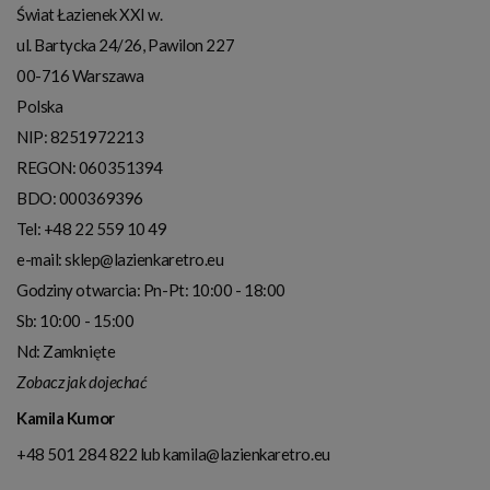
Świat Łazienek XXI w.
ul. Bartycka 24/26, Pawilon 227
00-716
Warszawa
Polska
NIP:
8251972213
REGON: 060351394
BDO: 000369396
Tel:
+48 22 559 10 49
e-mail:
sklep@lazienkaretro.eu
Godziny otwarcia:
Pn-Pt: 10:00 - 18:00
Sb: 10:00 - 15:00
Nd: Zamknięte
Zobacz jak dojechać
Kamila Kumor
+48 501 284 822
lub
kamila@lazienkaretro.eu