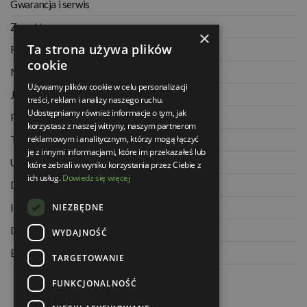
Gwarancja i serwis
Zwrot towaru
×
Ta strona używa plików
Regulamin
cookie
Najczęściej zadawane pytania
Używamy plików cookie w celu personalizacji
Jak kupować na raty
treści, reklam i analizy naszego ruchu.
Udostępniamy również informacje o tym, jak
Polityka prywatności
korzystasz z naszej witryny, naszym partnerom
reklamowym i analitycznym, którzy mogą łączyć
Twoje zamówienia
je z innymi informacjami, które im przekazałeś lub
Ustawienia konta
które zebrali w wyniku korzystania przez Ciebie z
ich usług.
Dowiedz się więcej
Dane kontaktowe
NIEZBĘDNE
Informacje o firmie
Dla architektów
WYDAJNOŚĆ
Blog
TARGETOWANIE
FUNKCJONALNOŚĆ