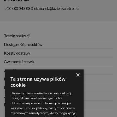
+48 783 043 083
lub
marek@lazienkaretro.eu
Termin realizacji
Dostępność produktów
Koszty dostawy
Gwarancja i serwis
Zwrot towaru
×
Ta strona używa plików
Regulamin
cookie
Najczęściej zadawane pytania
Używamy plików cookie w celu personalizacji
Jak kupować na raty
treści, reklam i analizy naszego ruchu.
Udostępniamy również informacje o tym, jak
Polityka prywatności
korzystasz z naszej witryny, naszym partnerom
reklamowym i analitycznym, którzy mogą łączyć
Twoje zamówienia