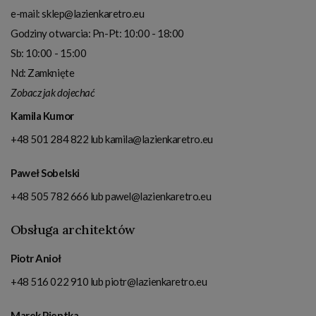
e-mail:
sklep@lazienkaretro.eu
Godziny otwarcia:
Pn-Pt: 10:00 - 18:00
Sb: 10:00 - 15:00
Nd: Zamknięte
Zobacz jak dojechać
Kamila Kumor
+48 501 284 822
lub
kamila@lazienkaretro.eu
Paweł Sobelski
+48 505 782 666
lub
pawel@lazienkaretro.eu
Obsługa architektów
Piotr Anioł
+48 516 022 910
lub
piotr@lazienkaretro.eu
Marek Pientka