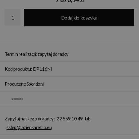
Dodaj do koszyka
Termin realizacji: zapytaj doradcy
Kod produktu: DP116NI
Producent:
Sbordoni
Zapytaj naszego doradcy:
22 559 10 49
lub
sklep@lazienkaretro.eu