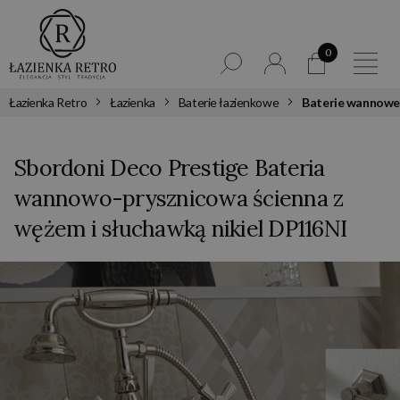
0
Łazienka Retro
Łazienka
Baterie łazienkowe
Baterie wannowe
Sbordoni Deco Prestige Bateria
wannowo-prysznicowa ścienna z
wężem i słuchawką nikiel DP116NI