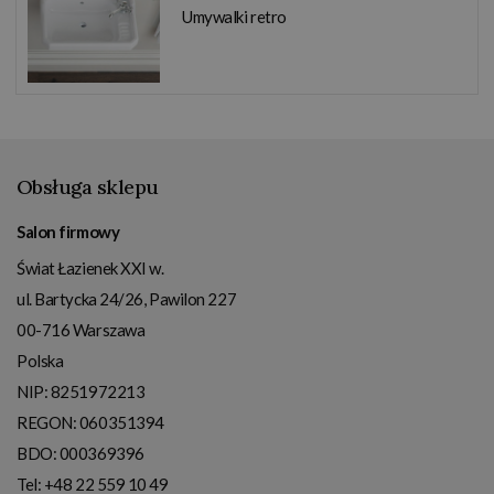
Umywalki retro
Obsługa sklepu
Salon firmowy
Świat Łazienek XXI w.
ul. Bartycka 24/26, Pawilon 227
00-716
Warszawa
Polska
NIP:
8251972213
REGON: 060351394
BDO: 000369396
Tel:
+48 22 559 10 49