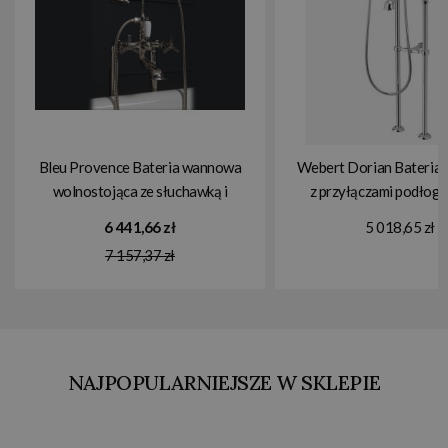
Bleu Provence Bateria wannowa
Webert Dorian Bateria
wolnostojąca ze słuchawką i
z przyłączami podłog
wężem chrom RVT111CR
wężem i słuchawką 
6 441,66 zł
5 018,65 zł
DO720801.01
7 157,37 zł
NAJPOPULARNIEJSZE W SKLEPIE