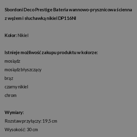
Sbordoni Deco Prestige Bateria wannowo-prysznicowa ścienna
z wężem i słuchawką nikiel DP116NI
Kolor:
Nikiel
Istnieje możliwość zakupu produktu w kolorze:
mosiądz
mosiądz błyszczący
brąz
czarny nikiel
chrom
Wymiary:
Rozstaw przyłączy: 19,5 cm
Wysokość: 30 cm