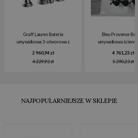
Graff Lauren Bateria
Bleu Provence Bat
umywalkowa 3-otworowa z
umywalkowa ścienna 
korkiem Chrom E-2410-LM22
RLP1012DBLA
2 960,94 zł
4 761,23 zł
4 229,92 zł
5 290,23 zł
NAJPOPULARNIEJSZE W SKLEPIE