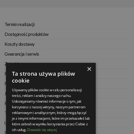
Termin realizacji
Dostępność produktów
Koszty dostawy
Gwarancja i serwis
Zwrot towaru
×
Ta strona używa plików
Regulamin
cookie
Najczęściej zadawane pytania
Używamy plików cookie w celu personalizacji
Jak kupować na raty
treści, reklam i analizy naszego ruchu.
Udostępniamy również informacje o tym, jak
Polityka prywatności
korzystasz z naszej witryny, naszym partnerom
reklamowym i analitycznym, którzy mogą łączyć
Twoje zamówienia
je z innymi informacjami, które im przekazałeś lub
Ustawienia konta
które zebrali w wyniku korzystania przez Ciebie z
ich usług.
Dowiedz się więcej
Dane kontaktowe