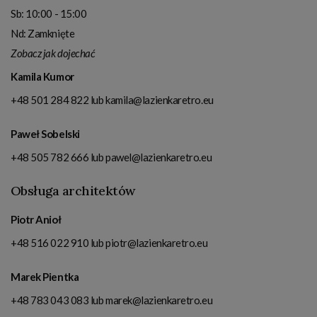
Sb: 10:00 - 15:00
Nd: Zamknięte
Zobacz jak dojechać
Kamila Kumor
+48 501 284 822
lub
kamila@lazienkaretro.eu
Paweł Sobelski
+48 505 782 666
lub
pawel@lazienkaretro.eu
Obsługa architektów
Piotr Anioł
+48 516 022 910
lub
piotr@lazienkaretro.eu
Marek Pientka
+48 783 043 083
lub
marek@lazienkaretro.eu