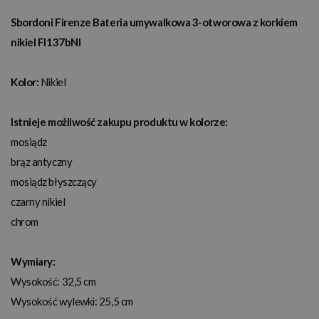
Sbordoni Firenze Bateria umywalkowa 3-otworowa z korkiem
nikiel FI137bNI
Kolor:
Nikiel
Istnieje możliwość zakupu produktu w kolorze:
mosiądz
brąz antyczny
mosiądz błyszczący
czarny nikiel
chrom
Wymiary:
Wysokość: 32,5 cm
Wysokość wylewki: 25,5 cm