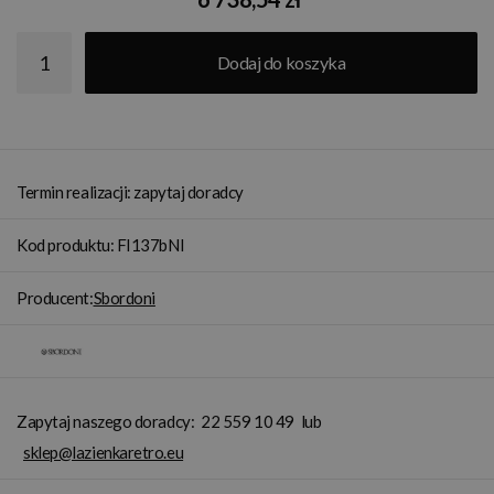
Dodaj do koszyka
Termin realizacji: zapytaj doradcy
Kod produktu: FI137bNI
Producent:
Sbordoni
Zapytaj naszego doradcy:
22 559 10 49
lub
sklep@lazienkaretro.eu