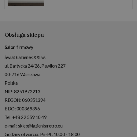
Obsługa sklepu
Salon firmowy
Świat Łazienek XXI w.
ul. Bartycka 24/26, Pawilon 227
00-716
Warszawa
Polska
NIP:
8251972213
REGON: 060351394
BDO: 000369396
Tel:
+48 22 559 10 49
e-mail:
sklep@lazienkaretro.eu
Godziny otwarcia:
Pn-Pt: 10:00 - 18:00