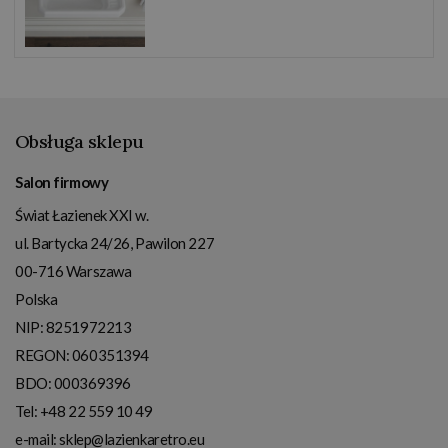
Obsługa sklepu
Salon firmowy
Świat Łazienek XXI w.
ul. Bartycka 24/26, Pawilon 227
00-716
Warszawa
Polska
NIP:
8251972213
REGON: 060351394
BDO: 000369396
Tel:
+48 22 559 10 49
e-mail:
sklep@lazienkaretro.eu