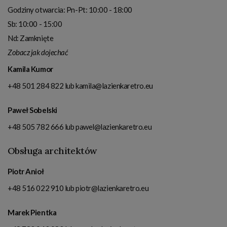
Godziny otwarcia:
Pn-Pt: 10:00 - 18:00
Sb: 10:00 - 15:00
Nd: Zamknięte
Zobacz jak dojechać
Kamila Kumor
+48 501 284 822
lub
kamila@lazienkaretro.eu
Paweł Sobelski
+48 505 782 666
lub
pawel@lazienkaretro.eu
Obsługa architektów
Piotr Anioł
+48 516 022 910
lub
piotr@lazienkaretro.eu
Marek Pientka