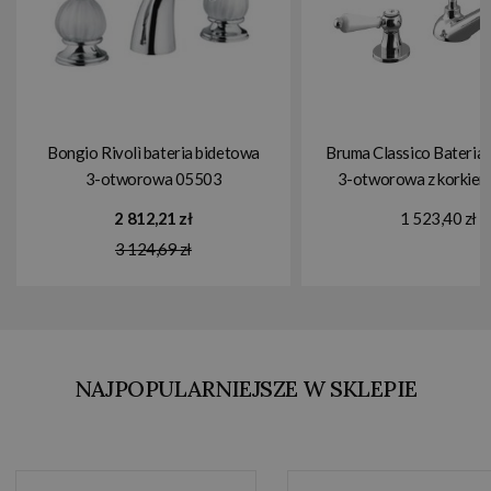
Bongio Rivolì bateria bidetowa
Bruma Classico Bateria
3-otworowa 05503
3-otworowa z korkie
1180620CR
2 812,21 zł
1 523,40 zł
3 124,69 zł
NAJPOPULARNIEJSZE W SKLEPIE