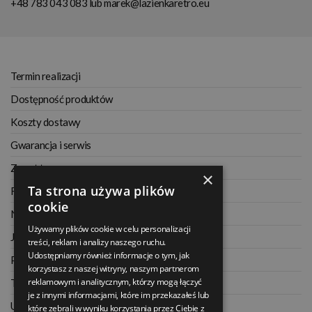
+48 783 043 083
lub
marek@lazienkaretro.eu
Termin realizacji
Dostępność produktów
Koszty dostawy
Gwarancja i serwis
Zwrot towaru
×
Ta strona używa plików
Regulamin
cookie
Najczęściej zadawane pytania
Używamy plików cookie w celu personalizacji
Jak kupować na raty
treści, reklam i analizy naszego ruchu.
Udostępniamy również informacje o tym, jak
Polityka prywatności
korzystasz z naszej witryny, naszym partnerom
reklamowym i analitycznym, którzy mogą łączyć
Twoje zamówienia
je z innymi informacjami, które im przekazałeś lub
Ustawienia konta
które zebrali w wyniku korzystania przez Ciebie z