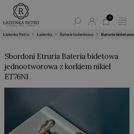
0
Łazienka Retro
Łazienka
Baterie łazienkowe
Baterie bidetow
Sbordoni Etruria Bateria bidetowa
jednootworowa z korkiem nikiel
ET76NI