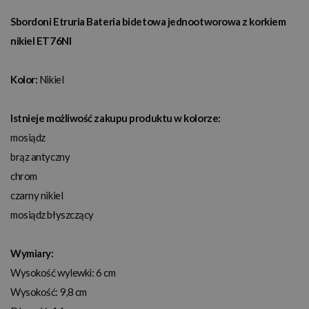
Sbordoni Etruria Bateria bidetowa jednootworowa z korkiem
nikiel ET76NI
Kolor:
Nikiel
Istnieje możliwość zakupu produktu w kolorze:
mosiądz
brąz antyczny
chrom
czarny nikiel
mosiądz błyszczący
Wymiary:
Wysokość wylewki: 6 cm
Wysokość: 9,8 cm