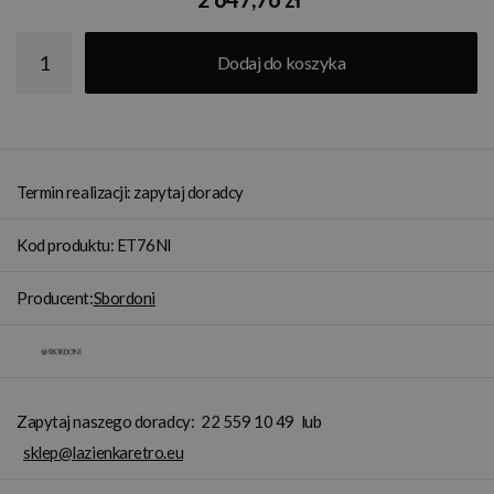
Dodaj do koszyka
Termin realizacji: zapytaj doradcy
Kod produktu: ET76NI
Producent:
Sbordoni
Zapytaj naszego doradcy:
22 559 10 49
lub
sklep@lazienkaretro.eu