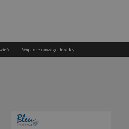
ówień
Wsparcie naszego doradcy