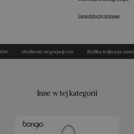
Cena dotyczy zestawu
któw
Możliwość negocjacji cen
Szybka realizacja zam
Inne w tej kategorii