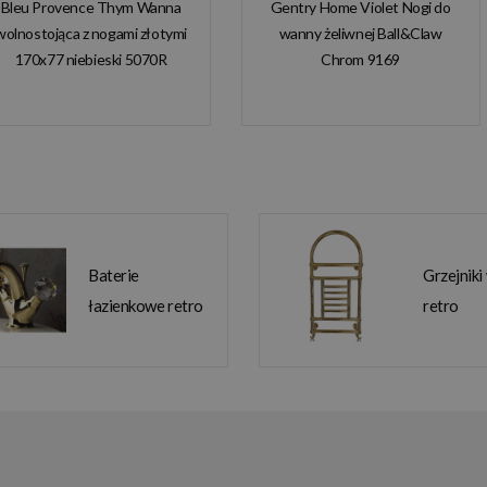
Bleu Provence Thym Wanna
Gentry Home Violet Nogi do
wolnostojąca z nogami złotymi
wanny żeliwnej Ball&Claw
170x77 niebieski 5070R
Chrom 9169
Baterie
Grzejniki
łazienkowe retro
retro