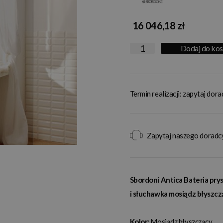
16 046,18 zł
Dodaj do ko
Termin realizacji: zapytaj dor
Zapytaj naszego doradc
Sbordoni Antica Bateria pr
i słuchawka mosiądz błysz
Kolor:
Mosiądz błyszczący