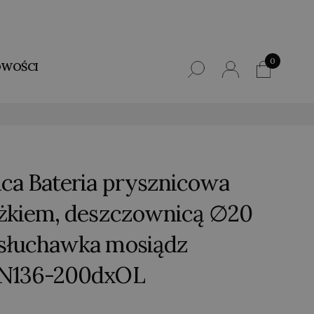
0
WOŚCI
ica Bateria prysznicowa
ążkiem, deszczownicą ∅20
 słuchawka mosiądz
AN136-200dxOL