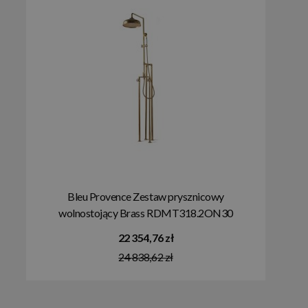
Bleu Provence Zestaw prysznicowy
wolnostojący Brass RDMT318.2ON30
22 354,76 zł
24 838,62 zł