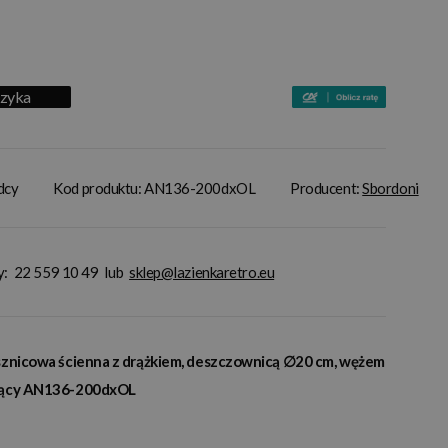
szyka
adcy
Kod produktu: AN136-200dxOL
Producent:
Sbordoni
y:
22 559 10 49
lub
sklep@lazienkaretro.eu
ysznicowa ścienna z drążkiem, deszczownicą ∅20 cm, wężem
czący AN136-200dxOL