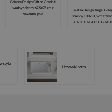
Galatea Design Clifton Grzejnik
wodny ścienny 67,5x73 cm z
Galatea Design Angel Grze
zaworami gold
ścienny 100x53,5 cm z zaw
GDAHC101GOLD
GDAHC102GOLD+GDAH
GDAHC75GOLD W
W MAGAZYNIE!
MAGAZYNIE!!
 w stylu
Umywalki retro