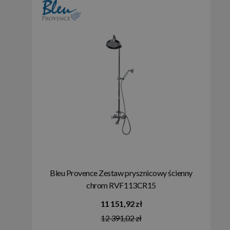
Bleu Provence Zestaw prysznicowy ścienny
chrom RVF113CR15
11 151,92 zł
12 391,02 zł