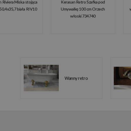
n Riviera Miska stojąca
Kerasan Retro Szafka pod
50,4x35,7 biała RIV10
Umywalkę 100 cm Orzech
włoski 734740
Wanny retro