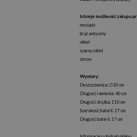
Istnieje możliwość zakupu p
mosiądz
brąz antyczny
nikiel
czarny nikiel
chrom
Wymiary:
Deszczownica: ∅20 cm
Długość ramienia: 40 cm
Długość drążka: 110 cm
Szerokość baterii: 27 cm
Długość baterii: 17 cm
Informacje u obsługi sklepu