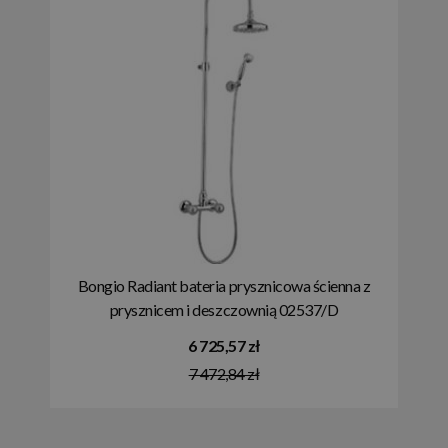
Bongio Radiant bateria prysznicowa ścienna z
prysznicem i deszczownią 02537/D
6 725,57 zł
7 472,84 zł