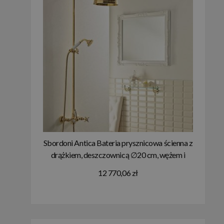
Sbordoni Antica Bateria prysznicowa ścienna z
drążkiem, deszczownicą ∅20 cm, wężem i
słuchawka mosiądz błyszczący
12 770,06 zł
AN154s200dxOL