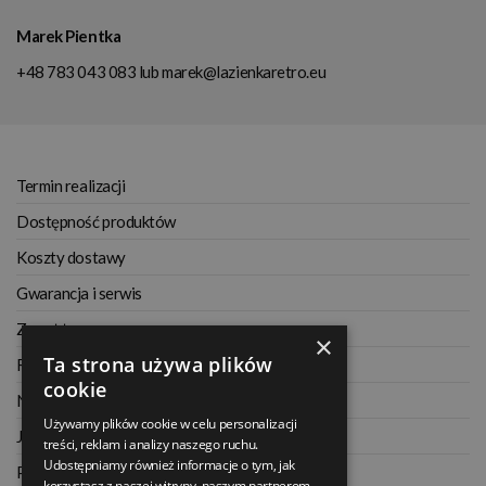
Marek Pientka
+48 783 043 083
lub
marek@lazienkaretro.eu
Termin realizacji
Dostępność produktów
Koszty dostawy
Gwarancja i serwis
Zwrot towaru
×
Ta strona używa plików
Regulamin
cookie
Najczęściej zadawane pytania
Używamy plików cookie w celu personalizacji
Jak kupować na raty
treści, reklam i analizy naszego ruchu.
Udostępniamy również informacje o tym, jak
Polityka prywatności
korzystasz z naszej witryny, naszym partnerom