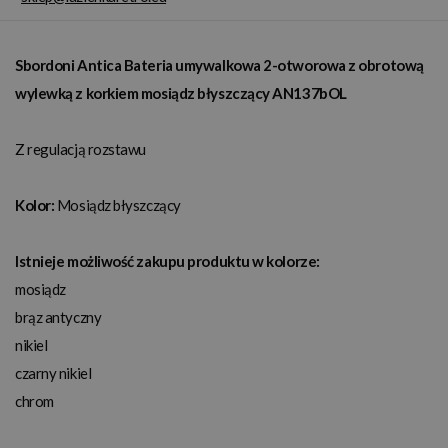
Sbordoni Antica Bateria umywalkowa 2-otworowa z obrotową
wylewką z korkiem mosiądz błyszczący AN137bOL
Z regulacją rozstawu
Kolor:
Mosiądz błyszczący
Istnieje możliwość zakupu produktu w kolorze:
mosiądz
brąz antyczny
nikiel
czarny nikiel
chrom