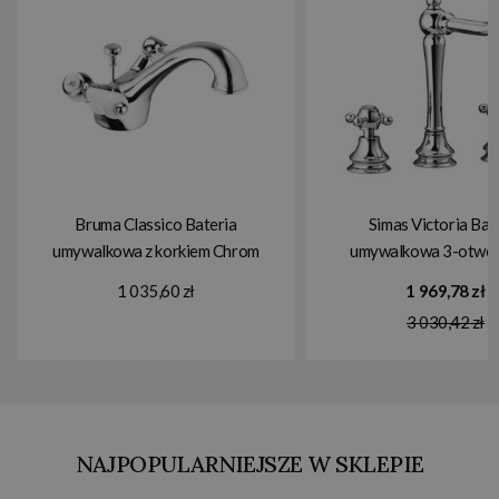
Bruma Classico Bateria
Simas Victoria Bat
umywalkowa z korkiem Chrom
umywalkowa 3-otwo
1180130CR
korkiem automatyczny
1 035,60 zł
1 969,78 zł
VIBLA.CC
3 030,42 zł
NAJPOPULARNIEJSZE W SKLEPIE