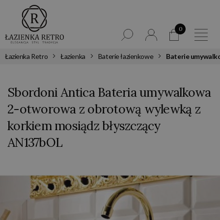
0
Łazienka Retro
Łazienka
Baterie łazienkowe
Baterie umywalk
Sbordoni Antica Bateria umywalkowa
2-otworowa z obrotową wylewką z
korkiem mosiądz błyszczący
AN137bOL