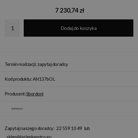
7 230,74 zł
Dodaj do koszyka
Termin realizacji: zapytaj doradcy
Kod produktu: AN137bOL
Producent:
Sbordoni
Zapytaj naszego doradcy:
22 559 10 49
lub
sklep@lazienkaretro.eu