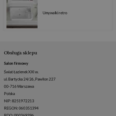
Umywalki retro
Obsługa sklepu
Salon firmowy
Świat Łazienek XXI w.
ul. Bartycka 24/26, Pawilon 227
00-716
Warszawa
Polska
NIP:
8251972213
REGON: 060351394
BDO: 000369396