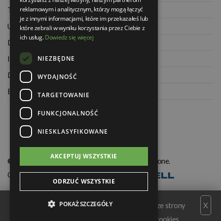
reklamowym i analitycznym, którzy mogą łączyć
Twoje zamówienia
je z innymi informacjami, które im przekazałeś lub
Ustawienia konta
które zebrali w wyniku korzystania przez Ciebie z
ich usług.
Dowiedz się więcej
Dane kontaktowe
NIEZBĘDNE
Informacje o firmie
Dla architektów
WYDAJNOŚĆ
Blog
TARGETOWANIE
FUNKCJONALNOŚĆ
NIESKLASYFIKOWANE
AKCEPTUJ WSZYSTKIE
© Świat Łazienek XXI w. Wszelkie prawa zastrzeżone.
Oprogramowanie KQS.store
:
Realizacja
ODRZUĆ WSZYSTKIE
POKAŻ SZCZEGÓŁY
Serwis wykorzystuje pliki cookies. Korzystając ze strony
X
wyrażasz zgodę na wykorzystywanie plików cookies.