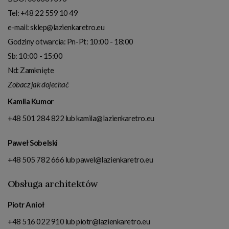
Tel:
+48 22 559 10 49
e-mail:
sklep@lazienkaretro.eu
Godziny otwarcia:
Pn-Pt: 10:00 - 18:00
Sb: 10:00 - 15:00
Nd: Zamknięte
Zobacz jak dojechać
Kamila Kumor
+48 501 284 822
lub
kamila@lazienkaretro.eu
Paweł Sobelski
+48 505 782 666
lub
pawel@lazienkaretro.eu
Obsługa architektów
Piotr Anioł
+48 516 022 910
lub
piotr@lazienkaretro.eu