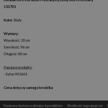
133701
Kolor
: Biały
Wymiary
:
Wysokość: 20 cm
Szerokość: 96 cm
Długość: 80 cm
Pasujące produkty:
- Syfon 905601
Cena dotyczy samego brodzika
Darmowa dostawa wybranyc h produktów
Możliwość negocjacji cen