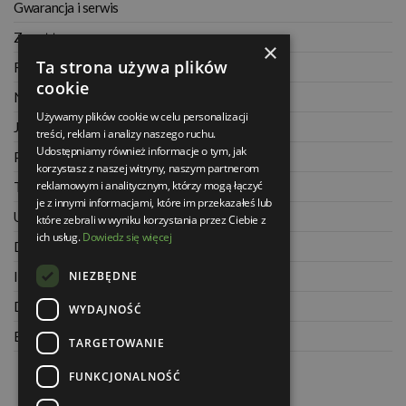
Gwarancja i serwis
Zwrot towaru
×
Ta strona używa plików
Regulamin
cookie
Najczęściej zadawane pytania
Używamy plików cookie w celu personalizacji
Jak kupować na raty
treści, reklam i analizy naszego ruchu.
Udostępniamy również informacje o tym, jak
Polityka prywatności
korzystasz z naszej witryny, naszym partnerom
reklamowym i analitycznym, którzy mogą łączyć
Twoje zamówienia
je z innymi informacjami, które im przekazałeś lub
Ustawienia konta
które zebrali w wyniku korzystania przez Ciebie z
ich usług.
Dowiedz się więcej
Dane kontaktowe
NIEZBĘDNE
Informacje o firmie
Dla architektów
WYDAJNOŚĆ
Blog
TARGETOWANIE
FUNKCJONALNOŚĆ