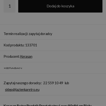
Dodaj do koszyka
Termin realizacji: zapytaj doradcy
Kod produktu: 133701
Producent:
Kerasan
Zapytaj naszego doradcy:
22 559 10 49
lub
sklep@lazienkaretro.eu
Kerasan Retro Brodzik Prostokątny Lewy 80x96 cm Biały