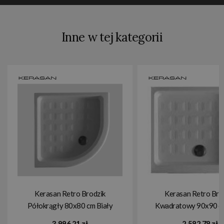
Inne w tej kategorii
Kerasan Retro Brodzik
Kerasan Retro Bro
Półokrągły 80x80 cm Biały
Kwadratowy 90x90 cm
134201
133801
3 996,21 zł
2 582,78 zł