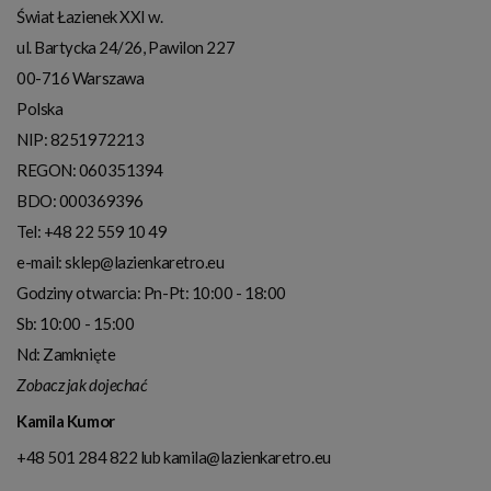
Świat Łazienek XXI w.
ul. Bartycka 24/26, Pawilon 227
00-716
Warszawa
Polska
NIP:
8251972213
REGON: 060351394
BDO: 000369396
Tel:
+48 22 559 10 49
e-mail:
sklep@lazienkaretro.eu
Godziny otwarcia:
Pn-Pt: 10:00 - 18:00
Sb: 10:00 - 15:00
Nd: Zamknięte
Zobacz jak dojechać
Kamila Kumor
+48 501 284 822
lub
kamila@lazienkaretro.eu