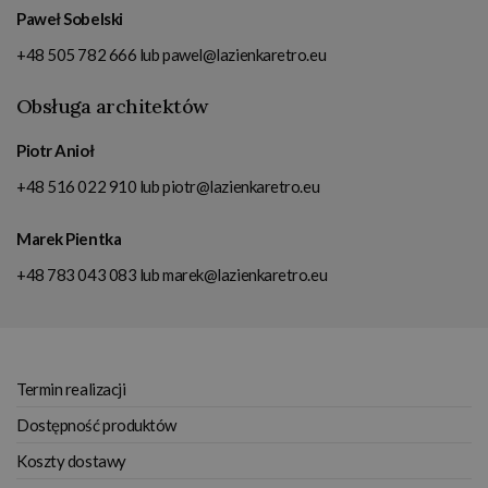
Paweł Sobelski
+48 505 782 666
lub
pawel@lazienkaretro.eu
Obsługa architektów
Piotr Anioł
+48 516 022 910
lub
piotr@lazienkaretro.eu
Marek Pientka
+48 783 043 083
lub
marek@lazienkaretro.eu
Termin realizacji
Dostępność produktów
Koszty dostawy