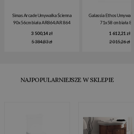
Simas Arcade Umywalka Ścienna
Galassia Ethos Umywalk
90x56cm biała AR864/AR 864
71x58 cm biała 8
3 500,14 zł
1 612,21 zł
5 384,83 zł
2 015,26 zł
NAJPOPULARNIEJSZE W SKLEPIE