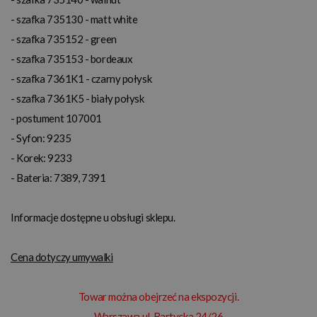
- szafka 735130 - matt white
- szafka 735152 - green
- szafka 735153 - bordeaux
- szafka 7361K1 - czarny połysk
- szafka 7361K5 - biały połysk
- postument 107001
- Syfon: 9235
- Korek: 9233
- Bateria: 7389, 7391
Informacje dostępne u obsługi sklepu.
Cena dotyczy umywalki
Towar można obejrzeć na ekspozycji.
Warszawa ul. Bartycka 24/26