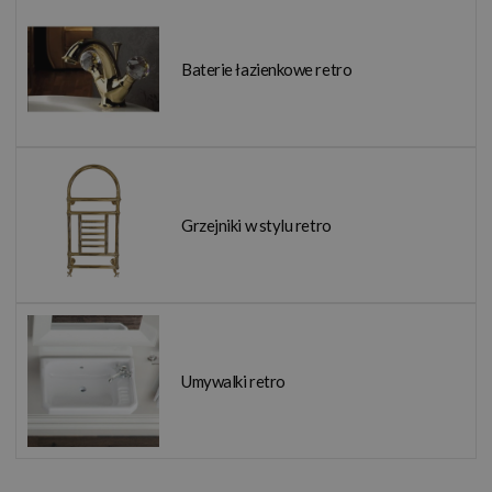
Baterie łazienkowe retro
Grzejniki w stylu retro
Umywalki retro