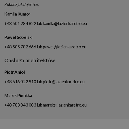
Zobacz jak dojechać
Kamila Kumor
+48 501 284 822
lub
kamila@lazienkaretro.eu
Paweł Sobelski
+48 505 782 666
lub
pawel@lazienkaretro.eu
Obsługa architektów
Piotr Anioł
+48 516 022 910
lub
piotr@lazienkaretro.eu
Marek Pientka
+48 783 043 083
lub
marek@lazienkaretro.eu