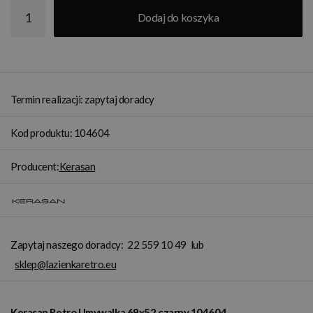
Dodaj do koszyka
Termin realizacji: zapytaj doradcy
Kod produktu: 104604
Producent:
Kerasan
Zapytaj naszego doradcy:
22 559 10 49
lub
sklep@lazienkaretro.eu
Kerasan Retro Umywalka 69x52 czarny 104604