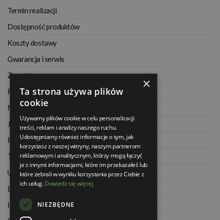
Termin realizacji
Dostępność produktów
Koszty dostawy
Gwarancja i serwis
Zwrot towaru
×
Ta strona używa plików
Regulamin
cookie
Najczęściej zadawane pytania
Używamy plików cookie w celu personalizacji
Jak kupować na raty
treści, reklam i analizy naszego ruchu.
Udostępniamy również informacje o tym, jak
Polityka prywatności
korzystasz z naszej witryny, naszym partnerom
reklamowym i analitycznym, którzy mogą łączyć
Twoje zamówienia
je z innymi informacjami, które im przekazałeś lub
Ustawienia konta
które zebrali w wyniku korzystania przez Ciebie z
ich usług.
Dowiedz się więcej
Dane kontaktowe
NIEZBĘDNE
Informacje o firmie