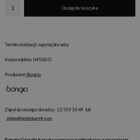
Dodaj do koszyka
Termin realizacji: zapytaj doradcy
Kod produktu: 04530/D
Producent:
Bongio
Zapytaj naszego doradcy:
22 559 10 49
lub
sklep@lazienkaretro.eu
Bongio Cristallo bateria wannowa podtynkowa z prysznicem