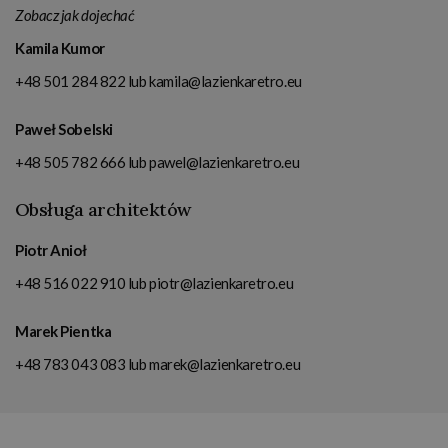
Zobacz jak dojechać
Kamila Kumor
+48 501 284 822
lub
kamila@lazienkaretro.eu
Paweł Sobelski
+48 505 782 666
lub
pawel@lazienkaretro.eu
Obsługa architektów
Piotr Anioł
+48 516 022 910
lub
piotr@lazienkaretro.eu
Marek Pientka
+48 783 043 083
lub
marek@lazienkaretro.eu