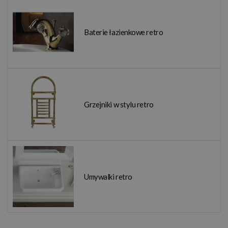
Baterie łazienkowe retro
Grzejniki w stylu retro
Umywalki retro