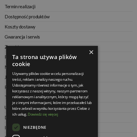
Termin realizacji
Dostępność produktów
Koszty dostawy
Gwarancja i serwis
Zwrot towaru
×
Ta strona używa plików
Regulamin
cookie
Najczęściej zadawane pytania
Używamy plików cookie w celu personalizacji
Jak kupować na raty
treści, reklam i analizy naszego ruchu.
Udostępniamy również informacje o tym, jak
Polityka prywatności
korzystasz z naszej witryny, naszym partnerom
reklamowym i analitycznym, którzy mogą łączyć
Twoje zamówienia
je z innymi informacjami, które im przekazałeś lub
Ustawienia konta
które zebrali w wyniku korzystania przez Ciebie z
ich usług.
Dowiedz się więcej
Dane kontaktowe
NIEZBĘDNE
Informacje o firmie