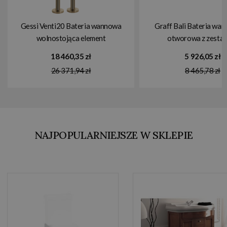
Gessi Venti20 Bateria wannowa
Graff Bali Bateria wa
wolnostojąca element
otworowa z zesta
zewnętrzny warm bronze pvd
prysznicowym Chrom 
18 460,35 zł
5 926,05 zł
65128.735
LM21B
26 371,94 zł
8 465,78 zł
NAJPOPULARNIEJSZE W SKLEPIE