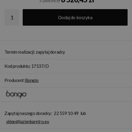
7 244,95 zł
Dodaj do koszyka
Termin realizacji: zapytaj doradcy
Kod produktu: 17537/D
Producent:
Bongio
Zapytaj naszego doradcy:
22 559 10 49
lub
sklep@lazienkaretro.eu