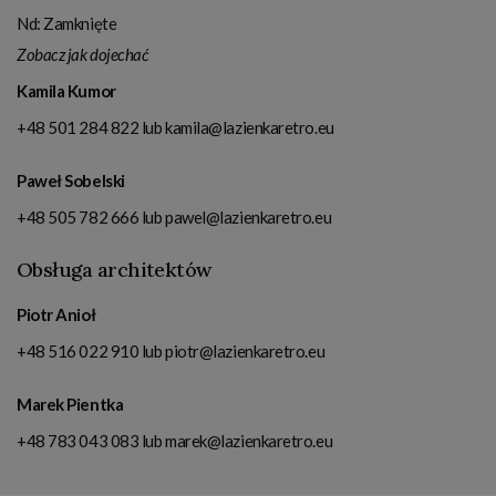
Nd: Zamknięte
Zobacz jak dojechać
Kamila Kumor
+48 501 284 822
lub
kamila@lazienkaretro.eu
Paweł Sobelski
+48 505 782 666
lub
pawel@lazienkaretro.eu
Obsługa architektów
Piotr Anioł
+48 516 022 910
lub
piotr@lazienkaretro.eu
Marek Pientka
+48 783 043 083
lub
marek@lazienkaretro.eu