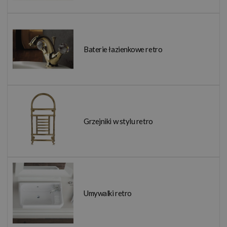
Baterie łazienkowe retro
Grzejniki w stylu retro
Umywalki retro