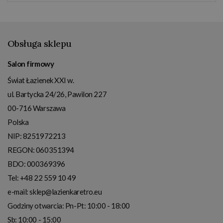
Obsługa sklepu
Salon firmowy
Świat Łazienek XXI w.
ul. Bartycka 24/26, Pawilon 227
00-716
Warszawa
Polska
NIP:
8251972213
REGON: 060351394
BDO: 000369396
Tel:
+48 22 559 10 49
e-mail:
sklep@lazienkaretro.eu
Godziny otwarcia:
Pn-Pt: 10:00 - 18:00
Sb: 10:00 - 15:00