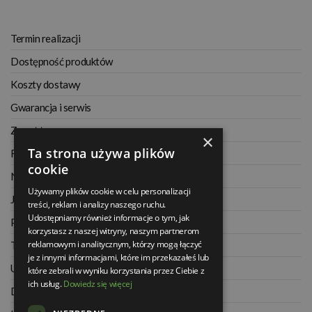
Termin realizacji
Dostępność produktów
Koszty dostawy
Gwarancja i serwis
Zwrot towaru
×
Ta strona używa plików
Regulamin
cookie
Najczęściej zadawane pytania
Używamy plików cookie w celu personalizacji
Jak kupować na raty
treści, reklam i analizy naszego ruchu.
Udostępniamy również informacje o tym, jak
Polityka prywatności
korzystasz z naszej witryny, naszym partnerom
reklamowym i analitycznym, którzy mogą łączyć
Twoje zamówienia
je z innymi informacjami, które im przekazałeś lub
Ustawienia konta
które zebrali w wyniku korzystania przez Ciebie z
ich usług.
Dowiedz się więcej
Dane kontaktowe