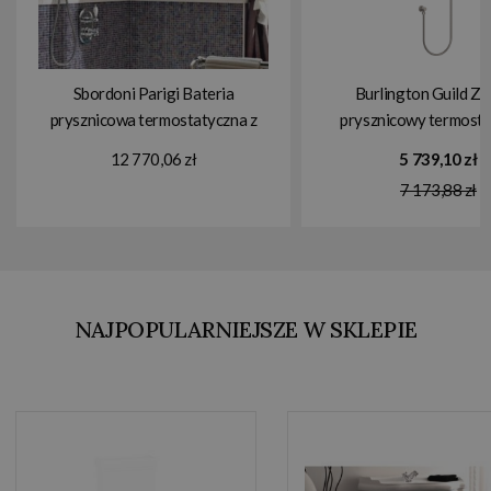
Sbordoni Parigi Bateria
Burlington Guild Z
prysznicowa termostatyczna z
prysznicowy termost
przełącznikiem podtynkowa z
brushed nickel
12 770,06 zł
5 739,10 zł
wężem, słuchawką, ramieniem i
GUSHOWERPACK
7 173,88 zł
deszczownicą Ø15 cm chrom
PA4170dx150CR
NAJPOPULARNIEJSZE W SKLEPIE