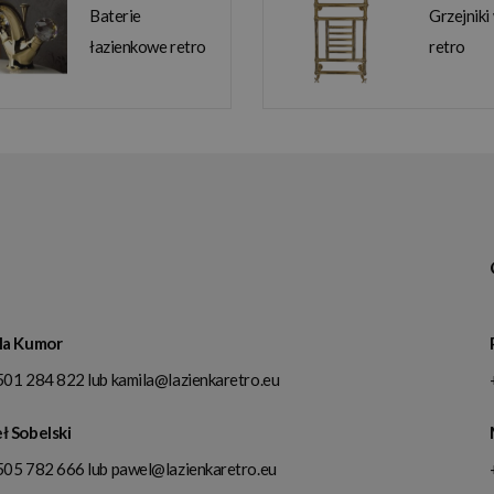
Baterie
Grzejniki
łazienkowe retro
retro
la Kumor
501 284 822
lub
kamila@lazienkaretro.eu
ł Sobelski
505 782 666
lub
pawel@lazienkaretro.eu