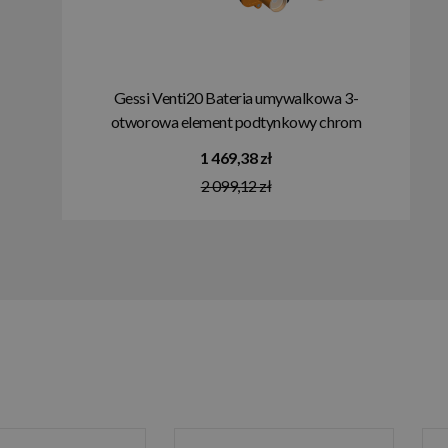
Gessi Venti20 Bateria umywalkowa 3-
otworowa element podtynkowy chrom
45089.031
1 469,38 zł
2 099,12 zł