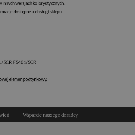
w innych wersjach kolorystycznych.
ormacje dostępne u obsługi sklepu.
1L/5CR, F5401/5CR
kowej elemen podtynkowy.
ówień
Wsparcie naszego doradcy