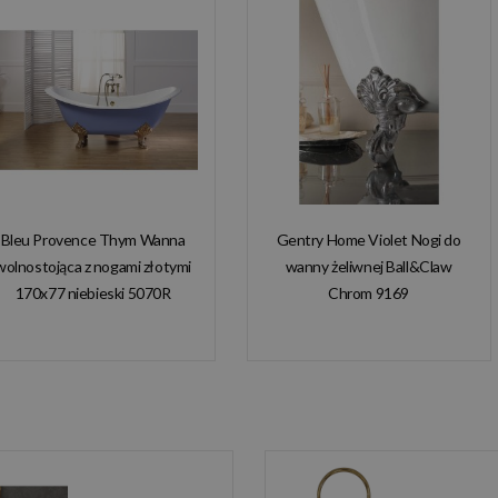
Bleu Provence Thym Wanna
Gentry Home Violet Nogi do
wolnostojąca z nogami złotymi
wanny żeliwnej Ball&Claw
170x77 niebieski 5070R
Chrom 9169