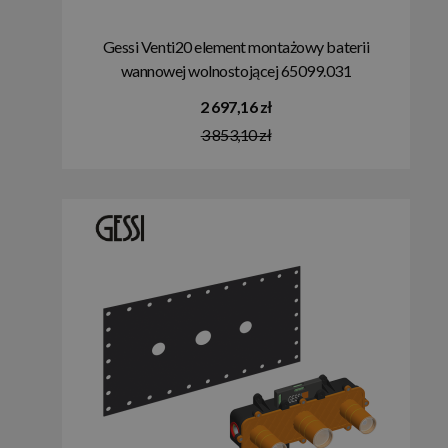
Gessi Venti20 element montażowy baterii
wannowej wolnostojącej 65099.031
2 697,16 zł
3 853,10 zł