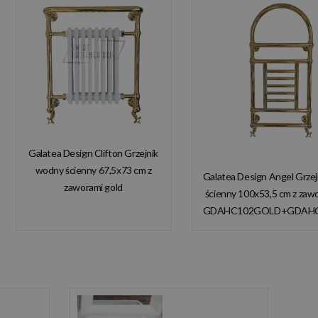
Galatea Design Clifton Grzejnik
wodny ścienny 67,5x73 cm z
Galatea Design Angel Grze
zaworami gold
ścienny 100x53,5 cm z zaw
GDAHC101GOLD
GDAHC102GOLD+GDAH
GDAHC75GOLD W
W MAGAZYNIE!
MAGAZYNIE!!