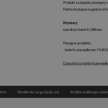
Produkt za dopłatą dostępny 
Paleta dostępna w galerii, inf
Wymiary:
szerokość baterii: 288 mm
Pasujące produkty:
- baterie umywalkowe: F540
Cena dotyczy baterii umywal
któw
Możliwość negocjacji cen
Szybka realizacja zam