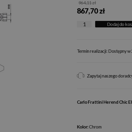
964,11 zł
867,70 zł
Dodaj do ko
Termin realizacji: Dostępny w
Zapytaj naszego doradc
Carlo Frattini Herend Chic
Kolor:
Chrom