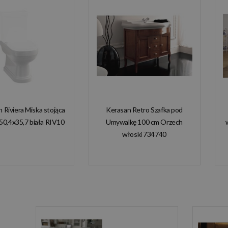
n Riviera Miska stojąca
Kerasan Retro Szafka pod
50,4x35,7 biała RIV10
Umywalkę 100 cm Orzech
włoski 734740