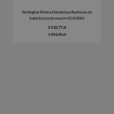
Burlington Riviera Element podtynkowy do
baterii prysznicowych HOX.006V
1 532,77 zł
1 915,95 zł