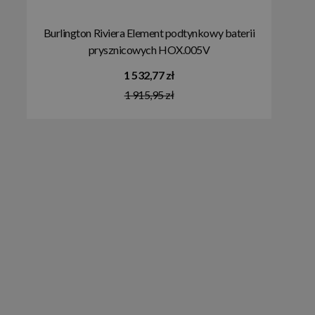
Burlington Riviera Element podtynkowy baterii
prysznicowych HOX.005V
1 532,77 zł
1 915,95 zł