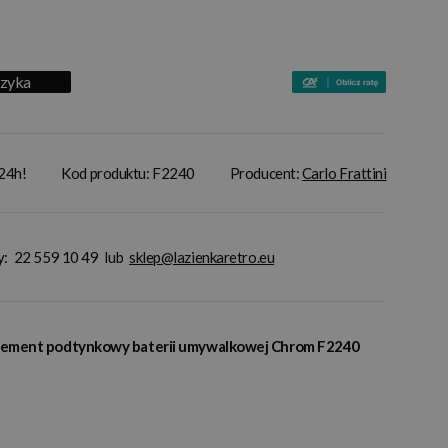
szyka
 24h!
Kod produktu: F2240
Producent:
Carlo Frattini
y:
22 559 10 49
lub
sklep@lazienkaretro.eu
 Element podtynkowy baterii umywalkowej Chrom F2240