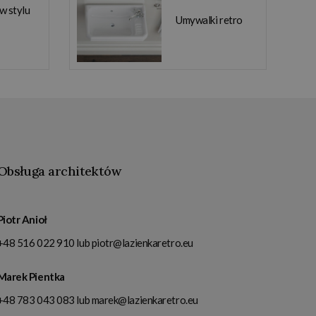
 w stylu
Umywalki retro
Obsługa architektów
Piotr Anioł
+48 516 022 910
lub
piotr@lazienkaretro.eu
Marek Pientka
+48 783 043 083
lub
marek@lazienkaretro.eu