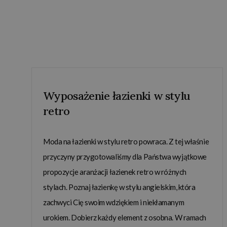
Wyposażenie łazienki w stylu
retro
Moda na łazienki w stylu retro powraca. Z tej właśnie
przyczyny przygotowaliśmy dla Państwa wyjątkowe
propozycje aranżacji łazienek retro w różnych
stylach. Poznaj łazienkę w stylu angielskim, która
zachwyci Cię swoim wdziękiem i niekłamanym
urokiem. Dobierz każdy element z osobna. W ramach