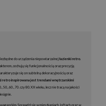
iezbędne do urządzenia niepowtarzalnej
łazienki retro
.
terem, cechują się funkcjonalnością oraz precyzją
harakteryzuje się on subtelną dekoracyjnością oraz
i retro inspirowana jest trendami wnętrzarskimi
, 50., 60., 70. czy 80. XX wieku, lecz nie tracą na jakości
esignie.
waganckim. Sprawdzi się w mieszkaniach, loftach oraz w