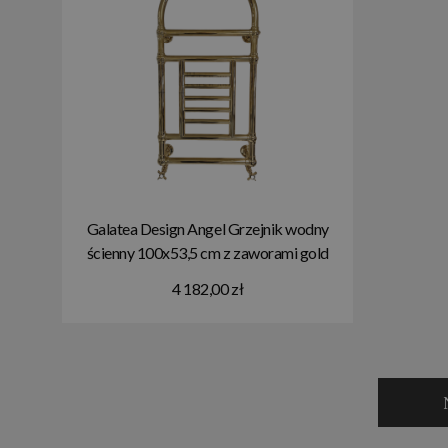
Galatea Design Angel Grzejnik wodny
ścienny 100x53,5 cm z zaworami gold
GDAHC102GOLD+GDAHC75GOLD
4 182,00 zł
W MAGAZYNIE!!