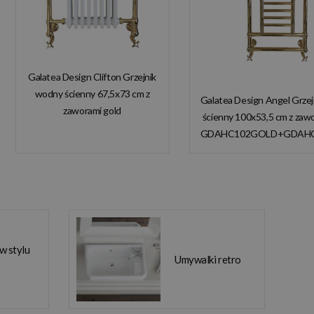
Galatea Design Clifton Grzejnik
wodny ścienny 67,5x73 cm z
Galatea Design Angel Grze
zaworami gold
ścienny 100x53,5 cm z zaw
GDAHC101GOLD
GDAHC102GOLD+GDAH
GDAHC75GOLD W
W MAGAZYNIE!
MAGAZYNIE!!
 w stylu
Umywalki retro