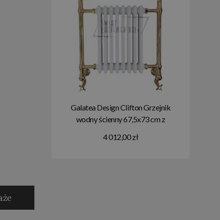
Galatea Design Clifton Grzejnik
wodny ścienny 67,5x73 cm z
zaworami gold GDAHC101GOLD
4 012,00 zł
GDAHC75GOLD W MAGAZYNIE!!
aże