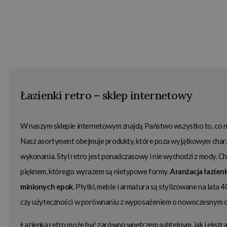
Łazienki retro – sklep internetowy
W naszym sklepie internetowym znajdą Państwo wszystko to, co n
Nasz asortyment obejmuje produkty, które poza wyjątkowym charak
wykonania. Styl retro jest ponadczasowy i nie wychodzi z mody. C
pięknem, którego wyrazem są nietypowe formy.
Aranżacja łazienk
minionych epok
. Płytki, meble i armatura są stylizowane na lata 40.
czy użyteczności w porównaniu z wyposażeniem o nowoczesnym d
Łazienka retro może być zarówno wnętrzem subtelnym, jak i ekstra