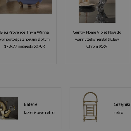
Bleu Provence Thym Wanna
Gentry Home Violet Nogi do
wolnostojąca z nogami złotymi
wanny żeliwnej Ball&Claw
170x77 niebieski 5070R
Chrom 9169
Baterie
Grzejniki
łazienkowe retro
retro