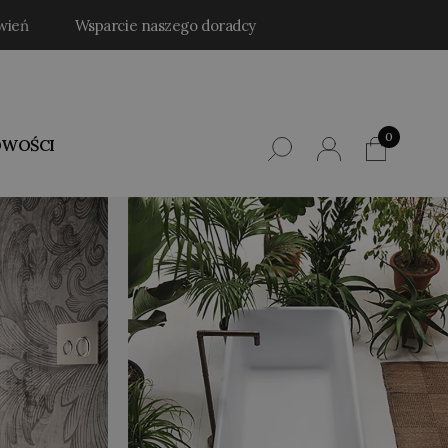
wień
Wsparcie naszego doradcy
0
WOŚCI