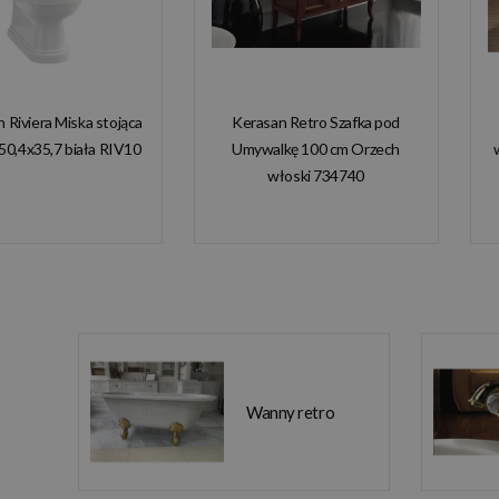
n Riviera Miska stojąca
Kerasan Retro Szafka pod
50,4x35,7 biała RIV10
Umywalkę 100 cm Orzech
włoski 734740
Wanny retro