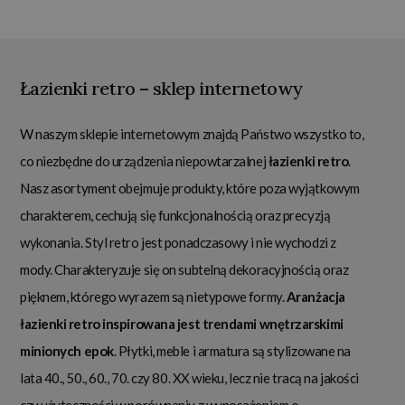
Łazienki retro – sklep internetowy
W naszym sklepie internetowym znajdą Państwo wszystko to,
co niezbędne do urządzenia niepowtarzalnej
łazienki retro
.
Nasz asortyment obejmuje produkty, które poza wyjątkowym
charakterem, cechują się funkcjonalnością oraz precyzją
wykonania. Styl retro jest ponadczasowy i nie wychodzi z
mody. Charakteryzuje się on subtelną dekoracyjnością oraz
pięknem, którego wyrazem są nietypowe formy.
Aranżacja
łazienki retro inspirowana jest trendami wnętrzarskimi
minionych epok
. Płytki, meble i armatura są stylizowane na
lata 40., 50., 60., 70. czy 80. XX wieku, lecz nie tracą na jakości
czy użyteczności w porównaniu z wyposażeniem o