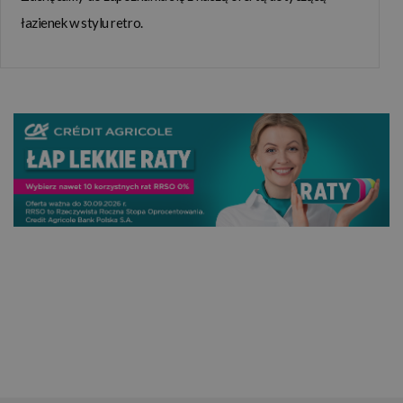
dobrej dostępności też nowoczesnych elementów
łazienek w stylu retro.
wykończenia wnętrz, od lat pozostają chętnie wybierane przez
klientów. Zdecydowanie się podczas remontu lub wykańczania
łazienki w swoim nowym domu na klasyczną aranżację zawsze
daje znakomite rezultaty i sprawia, ze wszyscy domownicy
lubią spędzać w takim wnętrzu dużo czasu.
Charakterystyczne dla takiego wystroju są przede wszystkim
ciężkie, solidne meble z ciemnego drewna oraz eleganckie
armatury i dodatki, jak np. złote lub miedziane uchwyty. W
łazienkach klasycznych często stosuje się także glazurę w
jasnych kolorach, a także mozaikę, która dodaje pomieszczeniu
niepowtarzalnego charakteru. Styl ten nie tylko prezentuje się
pięknie, ale również zapewnia wygodę i funkcjonalność.
Łazienki klasyczne świetnie się sprawdzają w każdym
budownictwie. Niezależnie od tego, czy ma się mieszkanie w