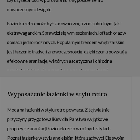
nowoczesnym designie.
Łazienka retro może być zarówno wnętrzem subtelnym, jak i
ekstrawaganckim. Sprawdzi się w mieszkaniach, loftach oraz w
domach jednorodzinnych. Popularnym trendem wnętrzarskim
jest łączenie tradycji z nowoczesnością, dzięki czemu powstają
efektowne aranżacje, w których
ascetyczna i chłodna
prostota delikatnie przenika się ze staromodnymi
elementami
, nadającymi pomieszczeniu ciepła i przytulności.
Znajdą Państwo u nas starannie wyselekcjonowane produkty,
Wyposażenie łazienki w stylu retro
których owocem zestawienia będzie wnętrze o niebanalnej i
nieprzeciętnej estetyce.
Moda na łazienki w stylu retro powraca. Z tej właśnie
przyczyny przygotowaliśmy dla Państwa wyjątkowe
propozycje aranżacji łazienek retro w różnych stylach.
Sklep z łazienkami klasycznymi w Warszawie
Poznaj łazienkę w stylu angielskim, która zachwyci Cię swoim