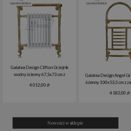
Galatea Design Clifton Grzejnik
wodny ścienny 67,5x73 cm z
Galatea Design Angel Gr
zaworami gold
ścienny 100x53,5 cm z z
4 012,00 zł
GDAHC101GOLD
GDAHC102GOLD+GD
4 182,00 zł
GDAHC75GOLD W
W MAGAZYNIE
MAGAZYNIE!!
Nowości w sklepie