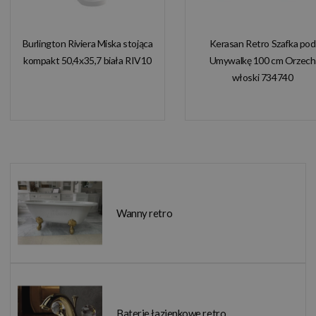
Burlington Riviera Miska stojąca
Kerasan Retro Szafka pod
kompakt 50,4x35,7 biała RIV10
Umywalkę 100 cm Orzech
włoski 734740
Wanny retro
Baterie łazienkowe retro