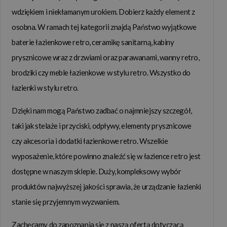
Poza sprzedażą internetową, świadczymy także usługi
wdziękiem i niekłamanym urokiem. Dobierz każdy element z
bezpośrednio w naszym salonie firmowym. Oferowane przez
osobna. W ramach tej kategorii znajdą Państwo wyjątkowe
nas
wyposażenie łazienek klasycznych mogą obejrzeć
baterie łazienkowe retro, ceramikę sanitarną, kabiny
Państwo w naszej stacjonarnej siedzibie w Warszawie
. W
prysznicowe wraz z drzwiami oraz parawanami, wanny retro,
katalogu produktów znajdują się
baterie retro
, meble,
kabiny
brodziki czy meble łazienkowe w stylu retro. Wszystko do
prysznicowe
,
wanny wolnostojące
, ceramika i dodatki
łazienki w stylu retro.
łazienkowe. Z naszą pomocą zadbają Państwo także o
Dzięki nam mogą Państwo zadbać o najmniejszy szczegół,
najdrobniejsze elementy wykończeniowe. Asortyment
taki jak stelaże i przyciski, odpływy, elementy prysznicowe
uzupełniają akcesoria i blaty kuchenne oraz grzejniki retro
czy akcesoria i dodatki łazienkowe retro. Wszelkie
wraz z niezbędnym wyposażeniem dodatkowym. Na stronie
wyposażenie, które powinno znaleźć się w łazience retro jest
sklepu regularnie pojawiają się wyprzedaże, na których można
dostępne w naszym sklepie. Duży, kompleksowy wybór
zakupić dostępne od ręki produkty w korzystnych cenach.
produktów najwyższej jakości sprawia, że urządzanie łazienki
Łazienki klasyczne
to stylowy i elegancki wybór dla osób
stanie się przyjemnym wyzwaniem.
ceniących tradycyjne rozwiązania. Łazienki klasyczne pomimo
Zachęcamy do zapoznania się z naszą ofertą dotyczącą