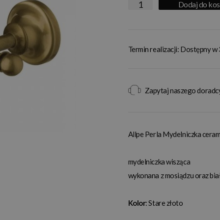
Dodaj do ko
Termin realizacji: Dostępny w 
Zapytaj naszego doradc
Allpe Perla Mydelniczka cera
mydelniczka wisząca
wykonana z mosiądzu oraz biał
Kolor
: Stare złoto