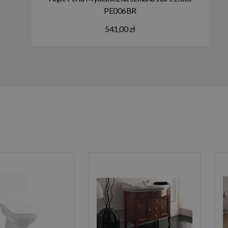
PE006BR
541,00 zł