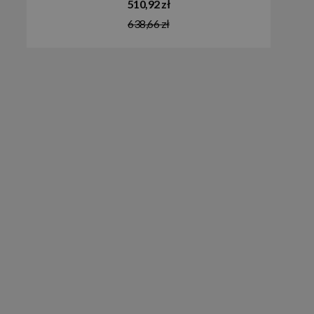
510,92 zł
638,66 zł