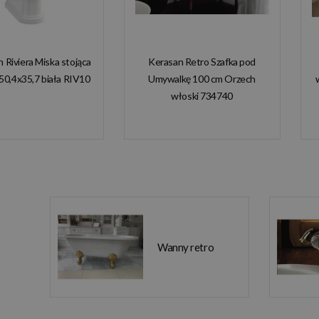
n Riviera Miska stojąca
Kerasan Retro Szafka pod
50,4x35,7 biała RIV10
Umywalkę 100 cm Orzech
włoski 734740
Wanny retro