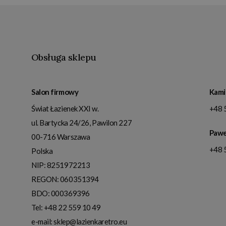
Obsługa sklepu
Salon firmowy
Kami
Świat Łazienek XXI w.
+48 
ul. Bartycka 24/26, Pawilon 227
Pawe
00-716
Warszawa
+48 
Polska
NIP:
8251972213
REGON: 060351394
BDO: 000369396
Tel:
+48 22 559 10 49
e-mail:
sklep@lazienkaretro.eu