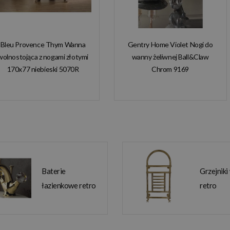
Bleu Provence Thym Wanna
Gentry Home Violet Nogi do
wolnostojąca z nogami złotymi
wanny żeliwnej Ball&Claw
170x77 niebieski 5070R
Chrom 9169
Baterie
Grzejniki
łazienkowe retro
retro