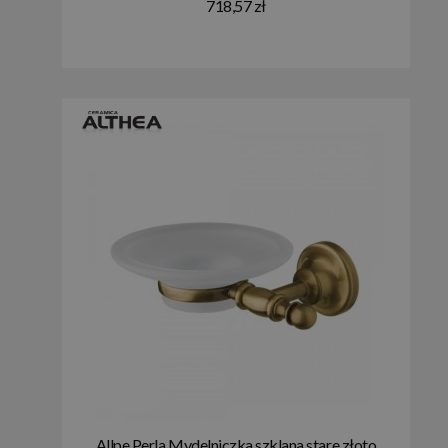
718,57 zł
Allpe Perla Mydelniczka szklana stare złoto