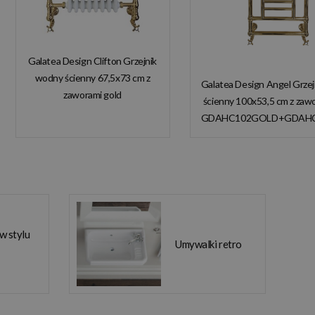
Galatea Design Clifton Grzejnik
wodny ścienny 67,5x73 cm z
Galatea Design Angel Grze
zaworami gold
ścienny 100x53,5 cm z zaw
GDAHC101GOLD
GDAHC102GOLD+GDAH
GDAHC75GOLD W
W MAGAZYNIE!
MAGAZYNIE!!
 w stylu
Umywalki retro