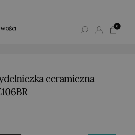
0
WOŚCI
Mydelniczka ceramiczna
PE106BR