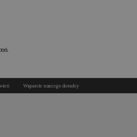
nnej.
ówień
Wsparcie naszego doradcy