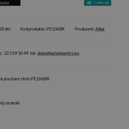
szyka
30 dni
Kod produktu: PE106BR
Producent:
Allpe
y:
22 559 10 49
lub
sklep@lazienkaretro.eu
miczna stare złoto PE106BR
ej ceramiki