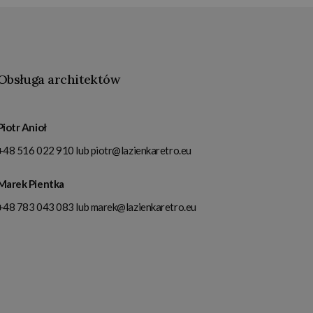
Obsługa architektów
Piotr Anioł
+48 516 022 910
lub
piotr@lazienkaretro.eu
Marek Pientka
+48 783 043 083
lub
marek@lazienkaretro.eu