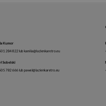
la Kumor
501 284 822
lub
kamila@lazienkaretro.eu
ł Sobelski
505 782 666
lub
pawel@lazienkaretro.eu