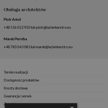
Obsługa architektów
Piotr Anioł
+48 516 022 910
lub
piotr@lazienkaretro.eu
Marek Pientka
+48 783 043 083
lub
marek@lazienkaretro.eu
Termin realizacji
Dostępność produktów
Koszty dostawy
Gwarancja i serwis
Zwrot towaru