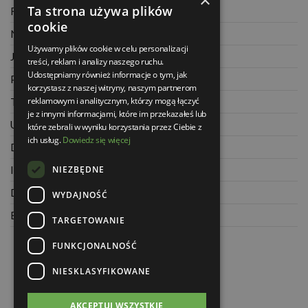
×
Ta strona używa plików
Regulamin
cookie
Najczęściej zadawane pytania
Używamy plików cookie w celu personalizacji
Jak kupować na raty
treści, reklam i analizy naszego ruchu.
Udostępniamy również informacje o tym, jak
Polityka prywatności
korzystasz z naszej witryny, naszym partnerom
reklamowym i analitycznym, którzy mogą łączyć
Twoje zamówienia
je z innymi informacjami, które im przekazałeś lub
Ustawienia konta
które zebrali w wyniku korzystania przez Ciebie z
ich usług.
Dowiedz się więcej
Dane kontaktowe
NIEZBĘDNE
Informacje o firmie
Dla architektów
WYDAJNOŚĆ
Blog
TARGETOWANIE
FUNKCJONALNOŚĆ
NIESKLASYFIKOWANE
AKCEPTUJ WSZYSTKIE