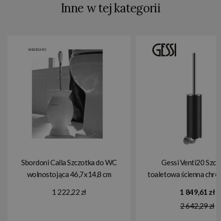
Inne w tej kategorii
Sbordoni Calla Szczotka do WC
Gessi Venti20 Szcz
wolnostojąca 46,7x14,8 cm
toaletowa ścienna chro
chrom KA110CR
65420.031
1 222,22 zł
1 849,61 zł
2 642,29 zł