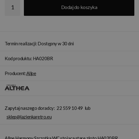
Dodaj do koszyka
Termin realizacji: Dostępny w 30 dni
Kod produktu: HA020BR
Producent:
Allpe
Zapytaj naszego doradcy:
22 559 10 49
lub
sklep@lazienkaretro.eu
Allpe Harmony Szczotka WC stojąca stare złoto HA020BR