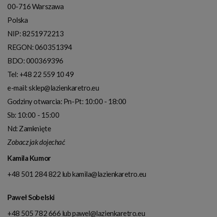
00-716
Warszawa
Polska
NIP:
8251972213
REGON: 060351394
BDO: 000369396
Tel:
+48 22 559 10 49
e-mail:
sklep@lazienkaretro.eu
Godziny otwarcia:
Pn-Pt: 10:00 - 18:00
Sb: 10:00 - 15:00
Nd: Zamknięte
Zobacz jak dojechać
Kamila Kumor
+48 501 284 822
lub
kamila@lazienkaretro.eu
Paweł Sobelski
+48 505 782 666
lub
pawel@lazienkaretro.eu