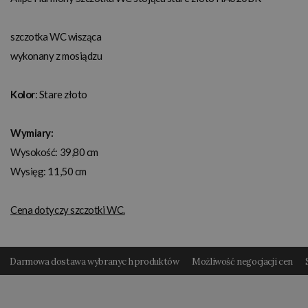
szczotka WC wisząca
wykonany z mosiądzu
Kolor
: Stare złoto
Wymiary:
Wysokość: 39,80 cm
Wysięg: 11,50 cm
Cena dotyczy szczotki WC.
Darmowa dostawa wybranyc h produktów
Możliwość negocjacji cen