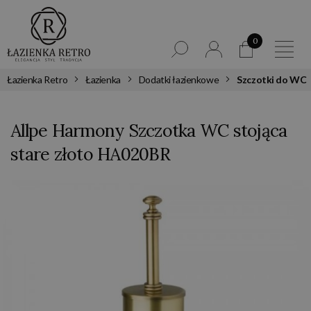
0
Łazienka Retro
Łazienka
Dodatki łazienkowe
Szczotki do WC
Allpe Harmony Szczotka WC stojąca
stare złoto HA020BR