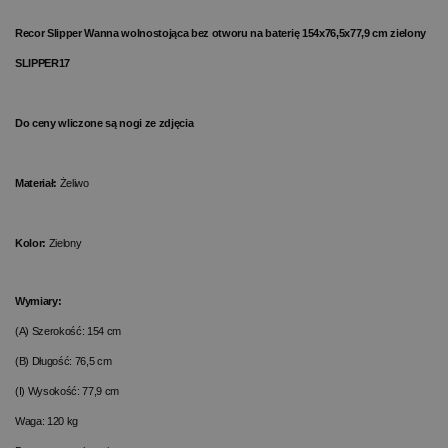
Recor Slipper Wanna wolnostojąca bez otworu na baterię 154x76,5x77,9 cm zielony
SLIPPER17
Do ceny wliczone są nogi ze zdjęcia
Materiał:
Żeliwo
Kolor:
Zielony
Wymiary:
(A) Szerokość: 154 cm
(B) Długość: 76,5 cm
(I) Wysokość: 77,9 cm
Waga: 120 kg