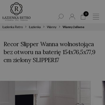
0
Łazienka Retro
Łazienka
Wanny
Wanny żeliwne
Recor Slipper Wanna wolnostojąca
bez otworu na baterię 154x76,5x77,9
cm zielony SLIPPER17