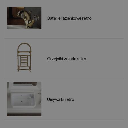
Baterie łazienkowe retro
Grzejniki w stylu retro
Umywalki retro