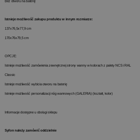
Bez otworu na baterię
Istnieje możliwość zakupu produktu w innym rozmiarze:
137x76,5x77,9 cm
170x76x79,5 cm
OPCJE:
Istnieje możliwość zamówienia zewnętrznej strony wanny w kolorach z palety NCS i RAL
Classic
Istnieje możliwość wybicia otworu na baterię
Istnieje możliwość personalizacji nóg wannowych (GALERIA) (kształt, kolor)
Informacje dostępne u obsługi sklepu
Syfon należy zamówić oddzielnie