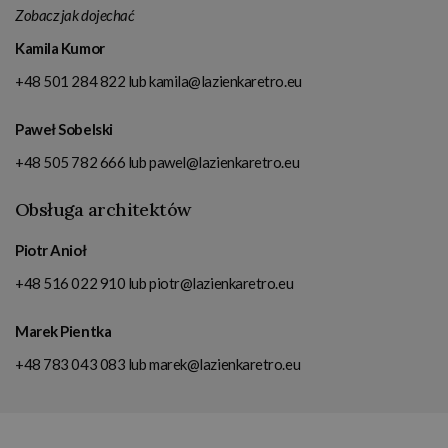
Zobacz jak dojechać
Kamila Kumor
+48 501 284 822
lub
kamila@lazienkaretro.eu
Paweł Sobelski
+48 505 782 666
lub
pawel@lazienkaretro.eu
Obsługa architektów
Piotr Anioł
+48 516 022 910
lub
piotr@lazienkaretro.eu
Marek Pientka
+48 783 043 083
lub
marek@lazienkaretro.eu