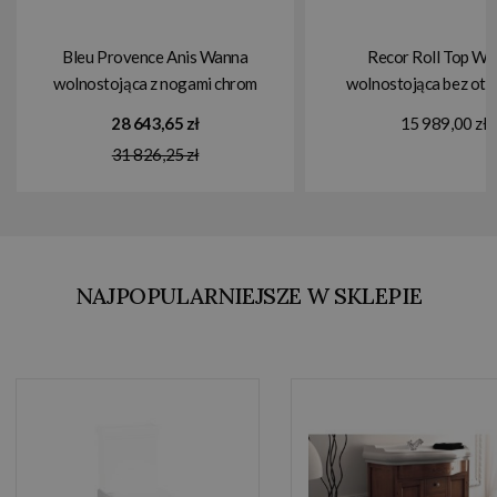
Bleu Provence Anis Wanna
Recor Roll Top W
wolnostojąca z nogami chrom
wolnostojąca bez otw
137x76,5 czerwony 1030R
baterię 154x77x61 cm 
28 643,65 zł
15 989,00 zł
ROLLTOP6
31 826,25 zł
NAJPOPULARNIEJSZE W SKLEPIE