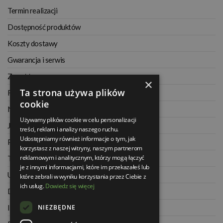
Termin realizacji
Dostępność produktów
Koszty dostawy
Gwarancja i serwis
Zwrot towaru
×
Ta strona używa plików
Regulamin
cookie
Najczęściej zadawane pytania
Używamy plików cookie w celu personalizacji
Jak kupować na raty
treści, reklam i analizy naszego ruchu.
Udostępniamy również informacje o tym, jak
Polityka prywatności
korzystasz z naszej witryny, naszym partnerom
reklamowym i analitycznym, którzy mogą łączyć
Twoje zamówienia
je z innymi informacjami, które im przekazałeś lub
Ustawienia konta
które zebrali w wyniku korzystania przez Ciebie z
ich usług.
Dowiedz się więcej
Dane kontaktowe
NIEZBĘDNE
Informacje o firmie