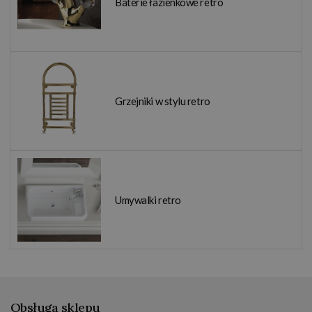
Baterie łazienkowe retro
Grzejniki w stylu retro
Umywalki retro
Obsługa sklepu