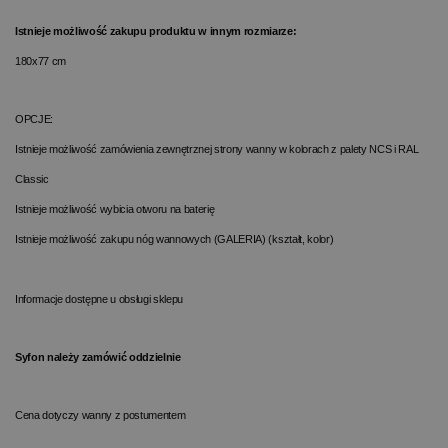
Istnieje możliwość zakupu produktu w innym rozmiarze:
180x77 cm
OPCJE:
Istnieje możliwość zamówienia zewnętrznej strony wanny w kolorach z palety NCS i RAL
Classic
Istnieje możliwość wybicia otworu na baterię
Istnieje możliwość zakupu nóg wannowych (GALERIA) (kształt, kolor)
Informacje dostępne u obsługi sklepu
Syfon należy zamówić oddzielnie
Cena dotyczy wanny z postumentem