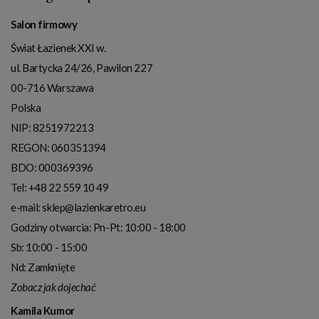
Salon firmowy
Świat Łazienek XXI w.
ul. Bartycka 24/26, Pawilon 227
00-716
Warszawa
Polska
NIP:
8251972213
REGON: 060351394
BDO: 000369396
Tel:
+48 22 559 10 49
e-mail:
sklep@lazienkaretro.eu
Godziny otwarcia:
Pn-Pt: 10:00 - 18:00
Sb: 10:00 - 15:00
Nd: Zamknięte
Zobacz jak dojechać
Kamila Kumor