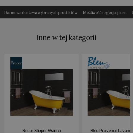
Darmowa dostawa wybranyc h produktów
Możliwość negocjacji cen
Inne w tej kategorii
Recor Slipper Wanna
Bleu Provence Lavand