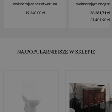
wolnostojąca bez otworu na
wolnostojąca z nogami
baterię 170x76x79,5 cm żółty
154x76,5 żółty 2
19 340,00 zł
28 261,71 zł
SLIPPER9
31 401,90 zł
NAJPOPULARNIEJSZE W SKLEPIE