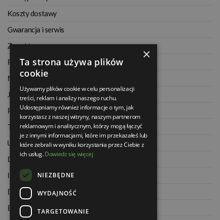
Koszty dostawy
Gwarancja i serwis
Zwrot towaru
×
Ta strona używa plików
Regulamin
cookie
Najczęściej zadawane pytania
Używamy plików cookie w celu personalizacji
Jak kupować na raty
treści, reklam i analizy naszego ruchu.
Udostępniamy również informacje o tym, jak
Polityka prywatności
korzystasz z naszej witryny, naszym partnerom
reklamowym i analitycznym, którzy mogą łączyć
Twoje zamówienia
je z innymi informacjami, które im przekazałeś lub
Ustawienia konta
które zebrali w wyniku korzystania przez Ciebie z
ich usług.
Dowiedz się więcej
Dane kontaktowe
NIEZBĘDNE
Informacje o firmie
Dla architektów
WYDAJNOŚĆ
Blog
TARGETOWANIE