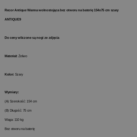
Recor Antique Wanna wolnostojąca bez otworu na baterię 154x75 cm szary
ANTIQUE9
Do ceny wliczone są nogi ze zdjęcia
Materiał:
Żeliwo
Kolor:
Szary
Wymiary:
(A) Szerokość: 154 cm
(B) Długość: 75 cm
Waga: 110 kg
Bez otworu na baterię