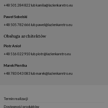
+48 501 284 822
lub
kamila@lazienkaretro.eu
Paweł Sobelski
+48 505 782 666
lub
pawel@lazienkaretro.eu
Obsługa architektów
Piotr Anioł
+48 516 022 910
lub
piotr@lazienkaretro.eu
Marek Pientka
+48 783 043 083
lub
marek@lazienkaretro.eu
Termin realizacji
Dostępność produktów