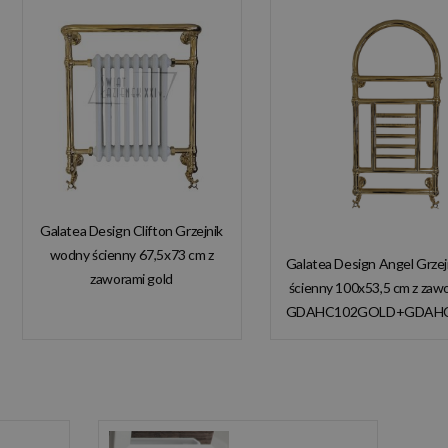
Galatea Design Clifton Grzejnik
wodny ścienny 67,5x73 cm z
Galatea Design Angel Grze
zaworami gold
ścienny 100x53,5 cm z zaw
GDAHC101GOLD
GDAHC102GOLD+GDAH
GDAHC75GOLD W
W MAGAZYNIE!
MAGAZYNIE!!