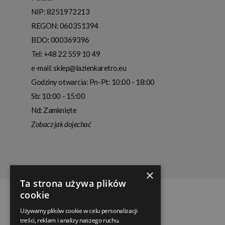
NIP:
8251972213
REGON: 060351394
BDO: 000369396
Tel:
+48 22 559 10 49
e-mail:
sklep@lazienkaretro.eu
Godziny otwarcia:
Pn-Pt: 10:00 - 18:00
Sb: 10:00 - 15:00
Nd: Zamknięte
Zobacz jak dojechać
×
Ta strona używa plików
cookie
Używamy plików cookie w celu personalizacji
treści, reklam i analizy naszego ruchu.