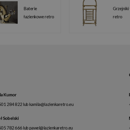
Baterie
Grzejniki
łazienkowe retro
retro
la Kumor
501 284 822
lub
kamila@lazienkaretro.eu
ł Sobelski
505 782 666
lub
pawel@lazienkaretro.eu