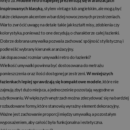
wnętrza.
Modele retro najlepiej prezentują się w aranżacjach
inspirowanych klasyką
, stylem vintage lub angielskim, ale mogą być
także ciekawym akcentem w bardziej nowoczesnych przestrzeniach.
Warto zwrócić uwagę na detale takie jak kształt misy, zdobienia czy
kolorystyka, ponieważ to one decydują o charakterze całej łazienki.
Dobrze dobrana umywalka pozwala zachować spójność stylistyczną i
podkreślić wybrany kierunek aranżacyjny.
Jak dopasować rozmiar umywalki retro do łazienki?
Wielkość umywalki powinna być dostosowana do metrażu
pomieszczenia oraz ilości dostępnej przestrzeni.
W mniejszych
łazienkach lepiej sprawdzają się kompaktowe modele
, które nie
zajmują zbyt dużo miejsca, a jednocześnie pozostają wygodne w
użytkowaniu. W większych wnętrzach można zdecydować się na bardziej
rozbudowane formy, które stanowią wyraźny element dekoracyjny.
Ważne jest zachowanie proporcji między umywalką a pozostałym
wyposażeniem, aby całość była funkcjonalna i estetyczna.