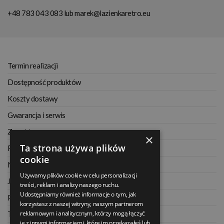
+48 783 043 083
lub
marek@lazienkaretro.eu
Termin realizacji
Dostępność produktów
Koszty dostawy
Gwarancja i serwis
Zwrot towaru
×
Ta strona używa plików
Regulamin
cookie
Najczęściej zadawane pytania
Używamy plików cookie w celu personalizacji
Jak kupować na raty
treści, reklam i analizy naszego ruchu.
Udostępniamy również informacje o tym, jak
Polityka prywatności
korzystasz z naszej witryny, naszym partnerom
reklamowym i analitycznym, którzy mogą łączyć
Twoje zamówienia
je z innymi informacjami, które im przekazałeś lub