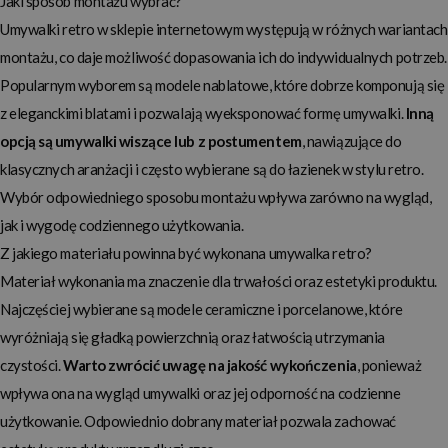
Jaki sposób montażu wybrać?
Umywalki retro w sklepie internetowym
występują w różnych wariantach
montażu, co daje możliwość dopasowania ich do indywidualnych potrzeb.
Popularnym wyborem są modele nablatowe, które dobrze komponują się
z eleganckimi blatami i pozwalają wyeksponować formę umywalki.
Inną
opcją są umywalki wiszące lub z postumentem
, nawiązujące do
klasycznych aranżacji i często wybierane są do łazienek w stylu retro.
Wybór odpowiedniego sposobu montażu wpływa zarówno na wygląd,
jak i wygodę codziennego użytkowania.
Z jakiego materiału powinna być wykonana umywalka retro?
Materiał wykonania ma znaczenie dla trwałości oraz estetyki produktu.
Najczęściej wybierane są modele ceramiczne i porcelanowe, które
wyróżniają się gładką powierzchnią oraz łatwością utrzymania
czystości.
Warto zwrócić uwagę na jakość wykończenia
, ponieważ
wpływa ona na wygląd umywalki oraz jej odporność na codzienne
użytkowanie. Odpowiednio dobrany materiał pozwala zachować