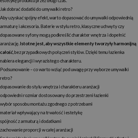
estetykę produktu przez długi czas.
Jak dobrać dodatki do umywalki retro?
Aby uzyskać spójny efekt, warto dopasować do umywalki odpowiednią
armaturę i akcesoria. Baterie w stylu retro, klasyczne uchwyty czy
dopasowane syfony mogą podkreślić charakter wnętrza i dopełnić
aranżację.
Istotne jest, aby wszystkie elementy tworzyły harmonijną
całość
, bez przypadkowych połączeń stylów. Dzięki temu łazienka
nabiera elegancji i wyrazistego charakteru.
Podsumowanie – co warto wziąć pod uwagę przy wyborze umywalki
retro?
dopasowanie do stylu wnętrza i charakteru aranżacji
odpowiedni rozmiar dostosowany do przestrzeni łazienki
wybór sposobu montażu zgodnego z potrzebami
materiał wpływający na trwałość i estetykę
spójność z armaturą i dodatkami
zachowanie proporcji w całej aranżacji