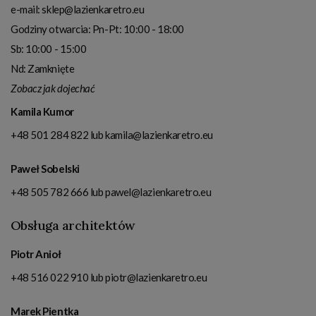
e-mail:
sklep@lazienkaretro.eu
Godziny otwarcia:
Pn-Pt: 10:00 - 18:00
Sb: 10:00 - 15:00
Nd: Zamknięte
Zobacz jak dojechać
Kamila Kumor
+48 501 284 822
lub
kamila@lazienkaretro.eu
Paweł Sobelski
+48 505 782 666
lub
pawel@lazienkaretro.eu
Obsługa architektów
Piotr Anioł
+48 516 022 910
lub
piotr@lazienkaretro.eu
Marek Pientka