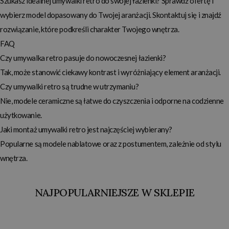
Szukasz idealnej umywalki retro do swojej łazienki? Sprawdź ofertę i
wybierz model dopasowany do Twojej aranżacji. Skontaktuj się i znajdź
rozwiązanie, które podkreśli charakter Twojego wnętrza.
FAQ
Czy umywalka retro pasuje do nowoczesnej łazienki?
Tak, może stanowić ciekawy kontrast i wyróżniający element aranżacji.
Czy umywalki retro są trudne w utrzymaniu?
Nie, modele ceramiczne są łatwe do czyszczenia i odporne na codzienne
użytkowanie.
Jaki montaż umywalki retro jest najczęściej wybierany?
Popularne są modele nablatowe oraz z postumentem, zależnie od stylu
wnętrza.
NAJPOPULARNIEJSZE W SKLEPIE