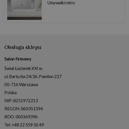
Umywalki retro
Obsługa sklepu
Salon firmowy
Świat Łazienek XXI w.
ul. Bartycka 24/26, Pawilon 227
00-716
Warszawa
Polska
NIP:
8251972213
REGON: 060351394
BDO: 000369396
Tel:
+48 22 559 10 49