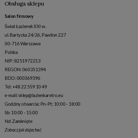
Obsługa sklepu
Salon firmowy
Świat Łazienek XXI w.
ul. Bartycka 24/26, Pawilon 227
00-716
Warszawa
Polska
NIP:
8251972213
REGON: 060351394
BDO: 000369396
Tel:
+48 22 559 10 49
e-mail:
sklep@lazienkaretro.eu
Godziny otwarcia:
Pn-Pt: 10:00 - 18:00
Sb: 10:00 - 15:00
Nd: Zamknięte
Zobacz jak dojechać