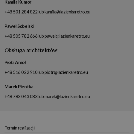
Kamila Kumor
+48 501 284 822
lub
kamila@lazienkaretro.eu
Paweł Sobelski
+48 505 782 666
lub
pawel@lazienkaretro.eu
Obsługa architektów
Piotr Anioł
+48 516 022 910
lub
piotr@lazienkaretro.eu
Marek Pientka
+48 783 043 083
lub
marek@lazienkaretro.eu
Termin realizacji