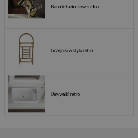
Baterie łazienkowe retro
Grzejniki w stylu retro
Umywalki retro