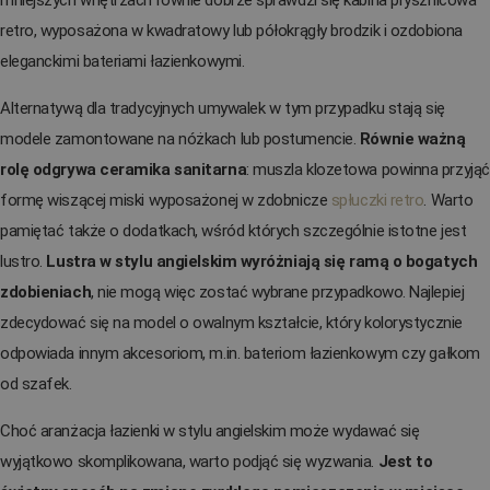
retro, wyposażona w kwadratowy lub półokrągły brodzik i ozdobiona
eleganckimi bateriami łazienkowymi.
Alternatywą dla tradycyjnych umywalek w tym przypadku stają się
modele zamontowane na nóżkach lub postumencie.
Równie ważną
rolę odgrywa ceramika sanitarna
: muszla klozetowa powinna przyjąć
formę wiszącej miski wyposażonej w zdobnicze
spłuczki retro
. Warto
pamiętać także o dodatkach, wśród których szczególnie istotne jest
lustro.
Lustra w stylu angielskim wyróżniają się ramą o bogatych
zdobieniach
, nie mogą więc zostać wybrane przypadkowo. Najlepiej
zdecydować się na model o owalnym kształcie, który kolorystycznie
odpowiada innym akcesoriom, m.in. bateriom łazienkowym czy gałkom
od szafek.
Choć aranżacja łazienki w stylu angielskim może wydawać się
wyjątkowo skomplikowana, warto podjąć się wyzwania.
Jest to