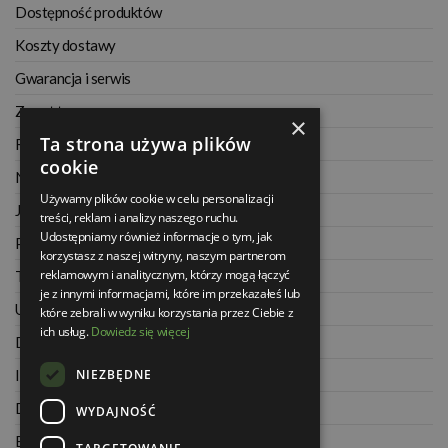
Dostępność produktów
Koszty dostawy
Gwarancja i serwis
Zwrot towaru
×
Ta strona używa plików
Regulamin
cookie
Najczęściej zadawane pytania
Używamy plików cookie w celu personalizacji
Jak kupować na raty
treści, reklam i analizy naszego ruchu.
Udostępniamy również informacje o tym, jak
Polityka prywatności
korzystasz z naszej witryny, naszym partnerom
reklamowym i analitycznym, którzy mogą łączyć
Twoje zamówienia
je z innymi informacjami, które im przekazałeś lub
Ustawienia konta
które zebrali w wyniku korzystania przez Ciebie z
ich usług.
Dowiedz się więcej
Dane kontaktowe
NIEZBĘDNE
Informacje o firmie
Dla architektów
WYDAJNOŚĆ
Blog