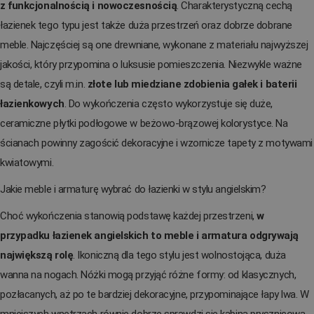
z funkcjonalnością i nowoczesnością
. Charakterystyczną cechą
łazienek tego typu jest także duża przestrzeń oraz dobrze dobrane
meble. Najczęściej są one drewniane, wykonane z materiału najwyższej
jakości, który przypomina o luksusie pomieszczenia. Niezwykle ważne
są detale, czyli m.in.
złote lub miedziane zdobienia gałek i baterii
łazienkowych
. Do wykończenia często wykorzystuje się duże,
ceramiczne płytki podłogowe w beżowo-brązowej kolorystyce. Na
ścianach powinny zagościć dekoracyjne i wzornicze tapety z motywami
kwiatowymi.
Jakie meble i armaturę wybrać do łazienki w stylu angielskim?
Choć wykończenia stanowią podstawę każdej przestrzeni,
w
przypadku łazienek angielskich to meble i armatura odgrywają
największą rolę
. Ikoniczną dla tego stylu jest wolnostojąca, duża
wanna na nogach. Nóżki mogą przyjąć różne formy: od klasycznych,
pozłacanych, aż po te bardziej dekoracyjne, przypominające łapy lwa. W
mniejszych wnętrzach równie dobrze sprawdzi się kabina prysznicowa