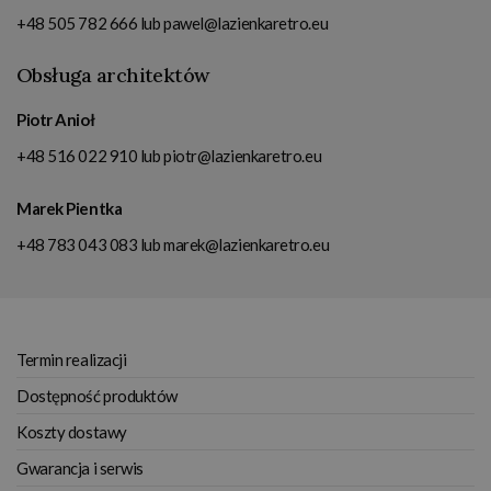
+48 505 782 666
lub
pawel@lazienkaretro.eu
Obsługa architektów
Piotr Anioł
+48 516 022 910
lub
piotr@lazienkaretro.eu
Marek Pientka
+48 783 043 083
lub
marek@lazienkaretro.eu
Termin realizacji
Dostępność produktów
Koszty dostawy
Gwarancja i serwis