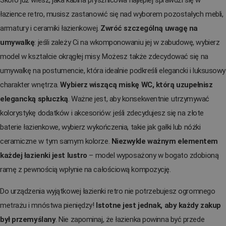
łazience retro, musisz zastanowić się nad wyborem pozostałych mebli,
armatury i ceramiki łazienkowej.
Zwróć szczególną uwagę na
umywalkę
: jeśli zależy Ci na wkomponowaniu jej w zabudowę, wybierz
model w kształcie okrągłej misy. Możesz także zdecydować się na
umywalkę na postumencie, która idealnie podkreśli elegancki i luksusowy
charakter wnętrza.
Wybierz wiszącą miskę WC, którą uzupełnisz
elegancką spłuczką
. Ważne jest, aby konsekwentnie utrzymywać
kolorystykę dodatków i akcesoriów: jeśli zdecydujesz się na złote
baterie łazienkowe, wybierz wykończenia, takie jak gałki lub nóżki
ceramiczne w tym samym kolorze.
Niezwykle ważnym elementem
każdej łazienki jest lustro
– model wyposażony w bogato zdobioną
ramę z pewnością wpłynie na całościową kompozycję.
Do urządzenia wyjątkowej łazienki retro nie potrzebujesz ogromnego
metrażu i mnóstwa pieniędzy!
Istotne jest jednak, aby każdy zakup
był przemyślany
. Nie zapominaj, że łazienka powinna być przede