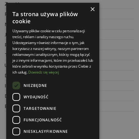
Zwrot towaru
×
Ta strona używa plików
Regulamin
cookie
Najczęściej zadawane pytania
Używamy plików cookie w celu personalizacji
Jak kupować na raty
treści, reklam i analizy naszego ruchu.
Udostępniamy również informacje o tym, jak
Polityka prywatności
korzystasz z naszej witryny, naszym partnerom
reklamowym i analitycznym, którzy mogą łączyć
Twoje zamówienia
je z innymi informacjami, które im przekazałeś lub
Ustawienia konta
które zebrali w wyniku korzystania przez Ciebie z
ich usług.
Dowiedz się więcej
Dane kontaktowe
NIEZBĘDNE
Informacje o firmie
Dla architektów
WYDAJNOŚĆ
Blog
TARGETOWANIE
FUNKCJONALNOŚĆ
NIESKLASYFIKOWANE