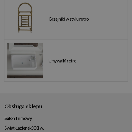
Grzejniki w stylu retro
Umywalki retro
Obsługa sklepu
Salon firmowy
Świat Łazienek XXI w.