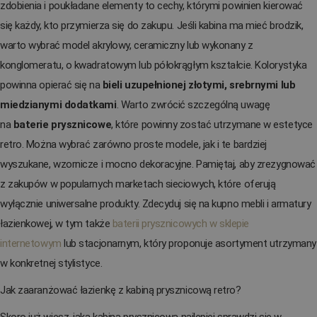
zdobienia i poukładane elementy to cechy, którymi powinien kierować
się każdy, kto przymierza się do zakupu. Jeśli kabina ma mieć brodzik,
warto wybrać model akrylowy, ceramiczny lub wykonany z
konglomeratu, o kwadratowym lub półokrągłym kształcie. Kolorystyka
powinna opierać się na
bieli uzupełnionej złotymi, srebrnymi lub
miedzianymi dodatkami
. Warto zwrócić szczególną uwagę
na
baterie prysznicowe
, które powinny zostać utrzymane w estetyce
retro. Można wybrać zarówno proste modele, jak i te bardziej
wyszukane, wzornicze i mocno dekoracyjne. Pamiętaj, aby zrezygnować
z zakupów w popularnych marketach sieciowych, które oferują
wyłącznie uniwersalne produkty. Zdecyduj się na kupno mebli i armatury
łazienkowej, w tym także
baterii prysznicowych w sklepie
internetowym
lub stacjonarnym, który proponuje asortyment utrzymany
w konkretnej stylistyce.
Jak zaaranżować łazienkę z kabiną prysznicową retro?
Skoro już wiesz, jaka kabina prysznicowa najlepiej sprawdzi się w