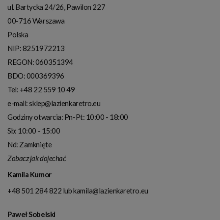
ul. Bartycka 24/26, Pawilon 227
00-716
Warszawa
Polska
NIP:
8251972213
REGON: 060351394
BDO: 000369396
Tel:
+48 22 559 10 49
e-mail:
sklep@lazienkaretro.eu
Godziny otwarcia:
Pn-Pt: 10:00 - 18:00
Sb: 10:00 - 15:00
Nd: Zamknięte
Zobacz jak dojechać
Kamila Kumor
+48 501 284 822
lub
kamila@lazienkaretro.eu
Paweł Sobelski