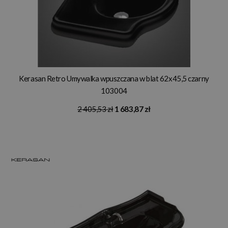
Kerasan Retro Umywalka wpuszczana w blat 62x45,5 czarny
103004
2 405,53 zł
1 683,87 zł