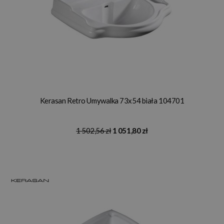
Kerasan Retro Umywalka 73x54 biała 104701
1 502,56 zł
1 051,80 zł