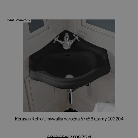
Kerasan Retro Umywalka narożna 57x58 czarny 103204
2 869,65 zł
2 008,75 zł