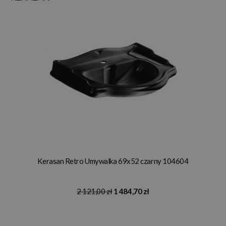
Kerasan Retro Umywalka 69x52 czarny 104604
2 121,00 zł
1 484,70 zł