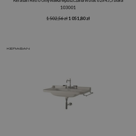
103001
1 502,56 zł
1 051,80 zł