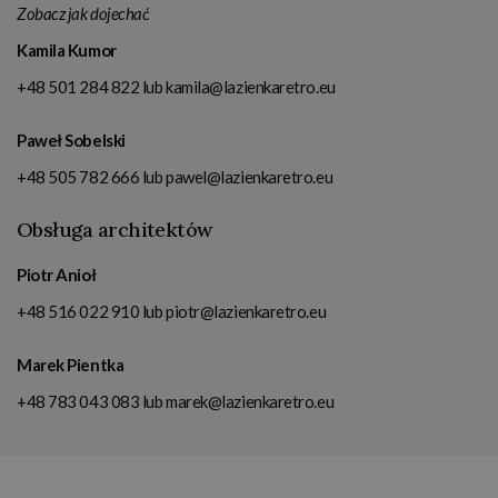
Zobacz jak dojechać
Kamila Kumor
+48 501 284 822
lub
kamila@lazienkaretro.eu
Paweł Sobelski
+48 505 782 666
lub
pawel@lazienkaretro.eu
Obsługa architektów
Piotr Anioł
+48 516 022 910
lub
piotr@lazienkaretro.eu
Marek Pientka
+48 783 043 083
lub
marek@lazienkaretro.eu