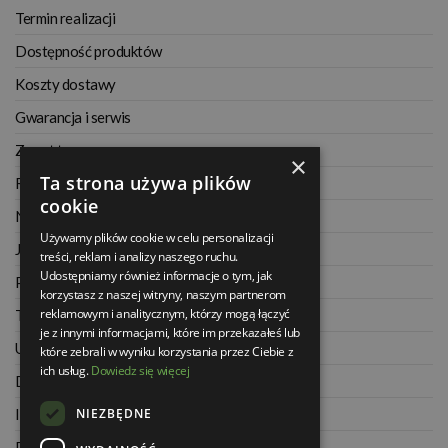
Termin realizacji
Dostępność produktów
Koszty dostawy
Gwarancja i serwis
Zwrot towaru
×
Ta strona używa plików
Regulamin
cookie
Najczęściej zadawane pytania
Używamy plików cookie w celu personalizacji
Jak kupować na raty
treści, reklam i analizy naszego ruchu.
Udostępniamy również informacje o tym, jak
Polityka prywatności
korzystasz z naszej witryny, naszym partnerom
reklamowym i analitycznym, którzy mogą łączyć
Twoje zamówienia
je z innymi informacjami, które im przekazałeś lub
Ustawienia konta
które zebrali w wyniku korzystania przez Ciebie z
ich usług.
Dowiedz się więcej
Dane kontaktowe
NIEZBĘDNE
Informacje o firmie
Dla architektów