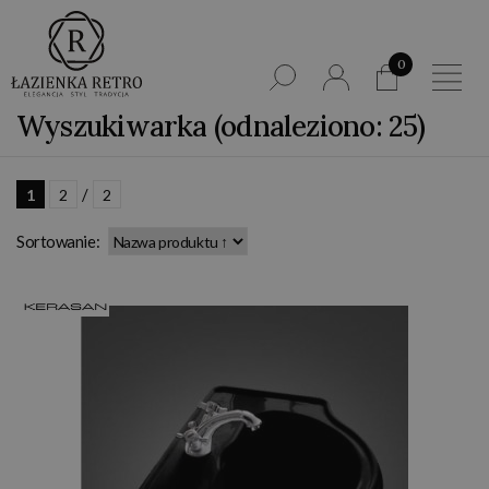
0
Wyszukiwarka (odnaleziono: 25)
/
1
2
2
Sortowanie: