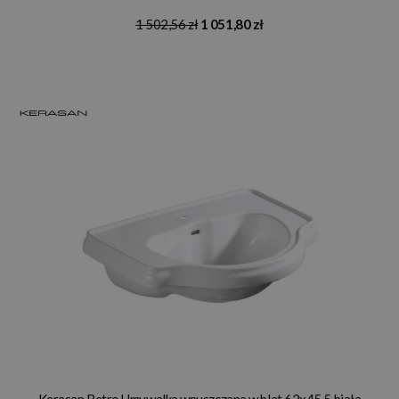
1 502,56 zł
1 051,80 zł
Kerasan Retro Umywalka wpuszczana w blat 62x45,5 biała