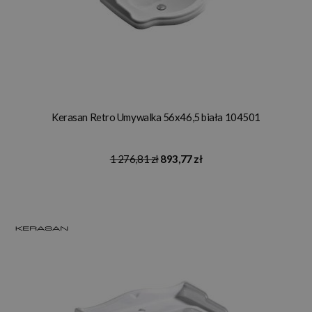
Kerasan Retro Umywalka 56x46,5 biała 104501
1 276,81 zł
893,77 zł