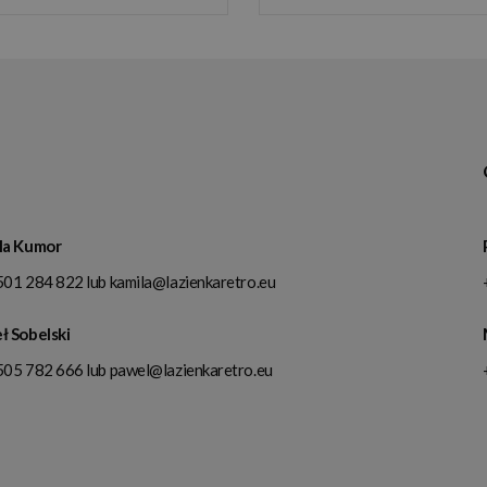
la Kumor
501 284 822
lub
kamila@lazienkaretro.eu
ł Sobelski
505 782 666
lub
pawel@lazienkaretro.eu