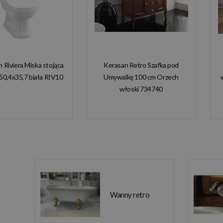
n Riviera Miska stojąca
Kerasan Retro Szafka pod
50,4x35,7 biała RIV10
Umywalkę 100 cm Orzech
włoski 734740
Wanny retro