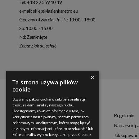
Tel:
+48 22 559 10 49
e-mail:
sklep@lazienkaretro.eu
Godziny otwarcia:
Pn-Pt: 10:00 - 18:00
Sb: 10:00 - 15:00
Nd: Zamknięte
Zobacz jak dojechać
×
Ta strona używa plików
cookie
Używamy plików cookie w celu personalizacji
treści, reklam i analizy naszego ruchu.
Udostępniamy również informacje o tym, jak
Termin realizacji
Regulamin
korzystasz z naszej witryny, naszym partnerom
reklamowym i analitycznym, którzy mogą łączyć
Dostępność produktów
Najczęściej 
je z innymi informacjami, które im przekazałeś lub
które zebrali w wyniku korzystania przez Ciebie z
Koszty dostawy
Jak kupować 