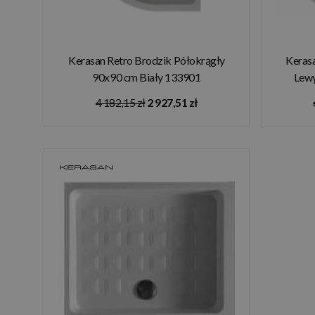
Kerasan Retro Brodzik Półokrągły
Kerasa
90x90 cm Biały 133901
Lewy
4 182,15 zł
2 927,51 zł