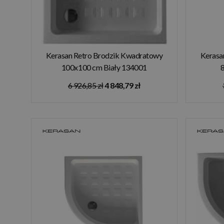
Kerasan Retro Brodzik Kwadratowy
Kerasa
100x100 cm Biały 134001
8
6 926,85 zł
4 848,79 zł