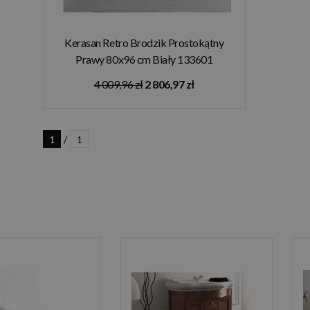
Kerasan Retro Brodzik Prostokątny
Prawy 80x96 cm Biały 133601
4 009,96 zł
2 806,97 zł
/
1
1