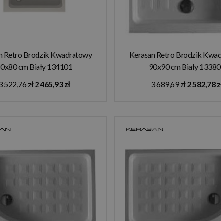
n Retro Brodzik Kwadratowy
Kerasan Retro Brodzik Kwa
0x80 cm Biały 134101
90x90 cm Biały 1338
3 522,76 zł
2 465,93 zł
3 689,69 zł
2 582,78 z