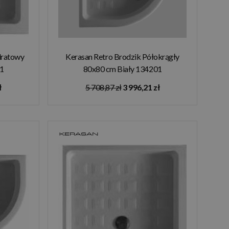
dratowy
Kerasan Retro Brodzik Półokrągły
01
80x80 cm Biały 134201
ł
5 708,87 zł
3 996,21 zł