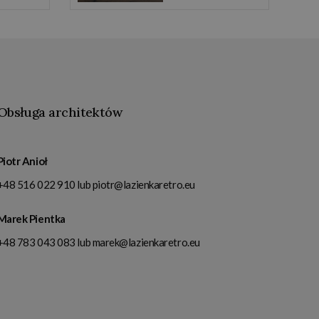
Obsługa architektów
Piotr Anioł
+48 516 022 910
lub
piotr@lazienkaretro.eu
Marek Pientka
+48 783 043 083
lub
marek@lazienkaretro.eu