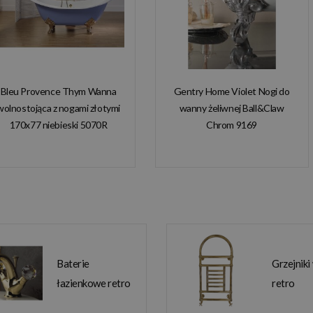
Bleu Provence Thym Wanna
Gentry Home Violet Nogi do
wolnostojąca z nogami złotymi
wanny żeliwnej Ball&Claw
170x77 niebieski 5070R
Chrom 9169
Baterie
Grzejniki
łazienkowe retro
retro