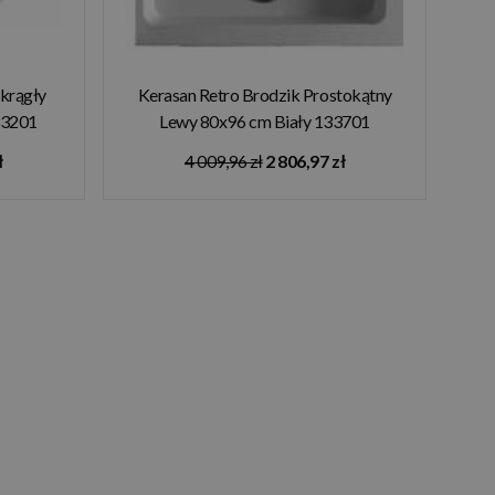
okrągły
Kerasan Retro Brodzik Prostokątny
33201
Lewy 80x96 cm Biały 133701
ł
4 009,96 zł
2 806,97 zł