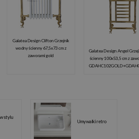
Galatea Design Clifton Grzejnik
wodny ścienny 67,5x73 cm z
Galatea Design Angel Grze
zaworami gold
ścienny 100x53,5 cm z zaw
GDAHC101GOLD
GDAHC102GOLD+GDAH
GDAHC75GOLD W
W MAGAZYNIE!
MAGAZYNIE!!
 w stylu
Umywalki retro