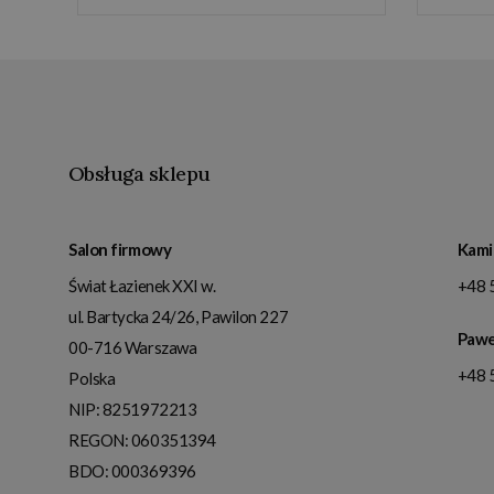
Obsługa sklepu
Salon firmowy
Kami
Świat Łazienek XXI w.
+48 
ul. Bartycka 24/26, Pawilon 227
Pawe
00-716
Warszawa
+48 
Polska
NIP:
8251972213
REGON: 060351394
BDO: 000369396