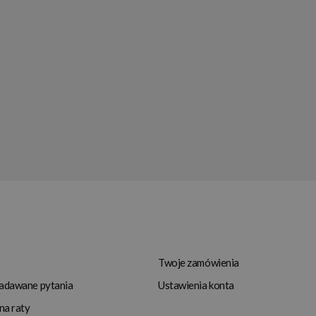
Twoje zamówienia
zadawane pytania
Ustawienia konta
na raty