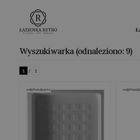
Ł
Wyszukiwarka (odnaleziono: 9)
/
1
1