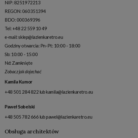
NIP:
8251972213
REGON: 060351394
BDO: 000369396
Tel:
+48 22 559 10 49
e-mail:
sklep@lazienkaretro.eu
Godziny otwarcia:
Pn-Pt: 10:00 - 18:00
Sb: 10:00 - 15:00
Nd: Zamknięte
Zobacz jak dojechać
Kamila Kumor
+48 501 284 822
lub
kamila@lazienkaretro.eu
Paweł Sobelski
+48 505 782 666
lub
pawel@lazienkaretro.eu
Obsługa architektów