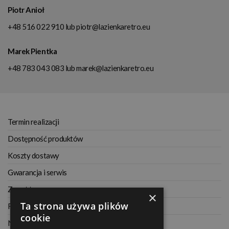
Piotr Anioł
+48 516 022 910
lub
piotr@lazienkaretro.eu
Marek Pientka
+48 783 043 083
lub
marek@lazienkaretro.eu
Termin realizacji
Dostępność produktów
Koszty dostawy
Gwarancja i serwis
Zwrot towaru
×
Ta strona używa plików
Regulamin
cookie
Najczęściej zadawane pytania