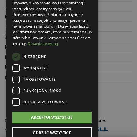
Używamy plików cookie w celu personalizacji
Jak kupować na raty
treści, reklam i analizy naszego ruchu.
Udostępniamy również informacje o tym, jak
Polityka prywatności
korzystasz z naszej witryny, naszym partnerom
reklamowym i analitycznym, którzy mogą łączyć
Twoje zamówienia
je z innymi informacjami, które im przekazałeś lub
Ustawienia konta
które zebrali w wyniku korzystania przez Ciebie z
ich usług.
Dowiedz się więcej
Dane kontaktowe
NIEZBĘDNE
Informacje o firmie
Dla architektów
WYDAJNOŚĆ
Blog
TARGETOWANIE
FUNKCJONALNOŚĆ
NIESKLASYFIKOWANE
AKCEPTUJ WSZYSTKIE
© Świat Łazienek XXI w. Wszelkie prawa zastrzeżone.
Oprogramowanie KQS.store
:
Realizacja
ODRZUĆ WSZYSTKIE