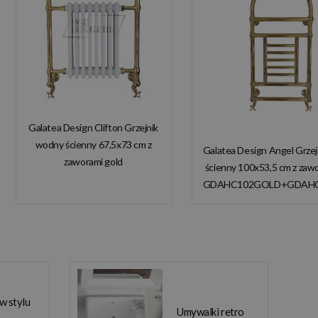
Galatea Design Clifton Grzejnik
wodny ścienny 67,5x73 cm z
Galatea Design Angel Grze
zaworami gold
ścienny 100x53,5 cm z zaw
GDAHC101GOLD
GDAHC102GOLD+GDAH
GDAHC75GOLD W
W MAGAZYNIE!
MAGAZYNIE!!
 w stylu
Umywalki retro