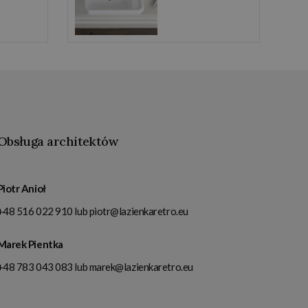
Obsługa architektów
Piotr Anioł
+48 516 022 910
lub
piotr@lazienkaretro.eu
Marek Pientka
+48 783 043 083
lub
marek@lazienkaretro.eu