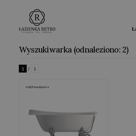
Ł
Wyszukiwarka (odnaleziono: 2)
/
1
1