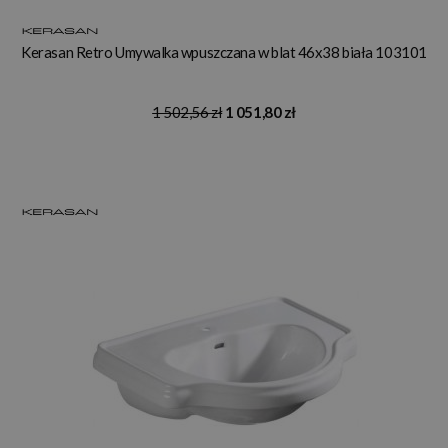
Kerasan Retro Umywalka wpuszczana w blat 46x38 biała 103101
1 502,56 zł
1 051,80 zł