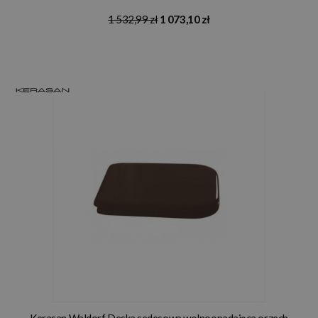
1 532,99 zł
1 073,10 zł
Kerasan Waldorf Deska sedesowa wolnoopadająca orzech