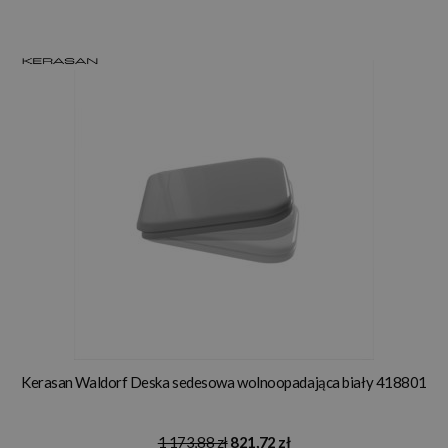
Kerasan Waldorf Deska sedesowa wolnoopadająca biały 418801
1 173,88 zł
821,72 zł