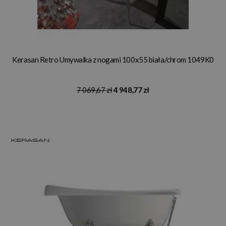
Kerasan Retro Umywalka z nogami 100x55 biała/chrom 1049K0
7 069,67 zł
4 948,77 zł