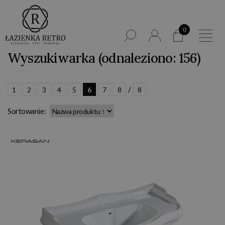
0
Wyszukiwarka (odnaleziono: 156)
/
1
2
3
4
5
6
7
8
8
Sortowanie: