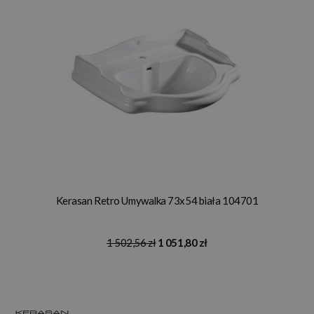
Kerasan Retro Umywalka 73x54 biała 104701
1 502,56 zł
1 051,80 zł