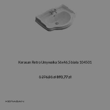
Kerasan Retro Umywalka 56x46,5 biała 104501
1 276,81 zł
893,77 zł