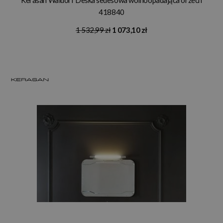
418840
1 532,99 zł
1 073,10 zł