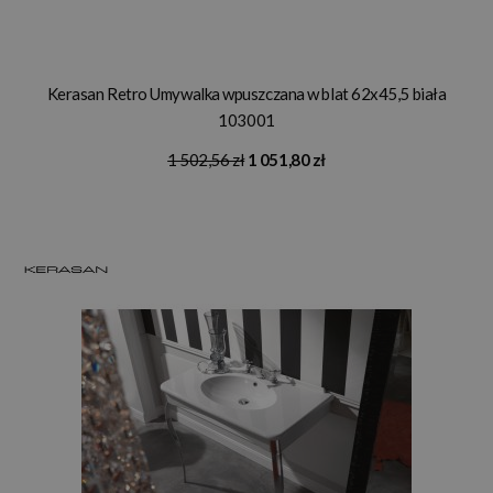
Kerasan Retro Umywalka wpuszczana w blat 62x45,5 biała
103001
1 502,56 zł
1 051,80 zł