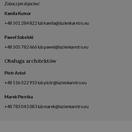
Zobacz jak dojechać
Kamila Kumor
+48 501 284 822
lub
kamila@lazienkaretro.eu
Paweł Sobelski
+48 505 782 666
lub
pawel@lazienkaretro.eu
Obsługa architektów
Piotr Anioł
+48 516 022 910
lub
piotr@lazienkaretro.eu
Marek Pientka
+48 783 043 083
lub
marek@lazienkaretro.eu