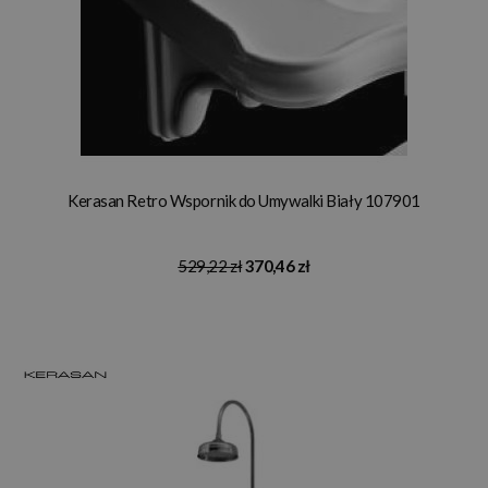
Kerasan Retro Wspornik do Umywalki Biały 107901
529,22 zł
370,46 zł