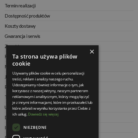
Termin realizacji
Dostępność produktów
Koszty dostawy
Gwarancja i serwis
Zwrot towaru
×
Ta strona używa plików
Regulamin
cookie
Najczęściej zadawane pytania
Używamy plików cookie w celu personalizacji
Jak kupować na raty
treści, reklam i analizy naszego ruchu.
Udostępniamy również informacje o tym, jak
Polityka prywatności
korzystasz z naszej witryny, naszym partnerom
reklamowym i analitycznym, którzy mogą łączyć
Twoje zamówienia
je z innymi informacjami, które im przekazałeś lub
Ustawienia konta
które zebrali w wyniku korzystania przez Ciebie z
ich usług.
Dowiedz się więcej
Dane kontaktowe
NIEZBĘDNE
Informacje o firmie
Dla architektów