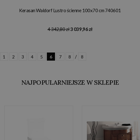
Kerasan Waldorf Lustro ścienne 100x70 cm 740601
4 342,80 zł
3 039,96 zł
/
1
2
3
4
5
6
7
8
8
NAJPOPULARNIEJSZE W SKLEPIE