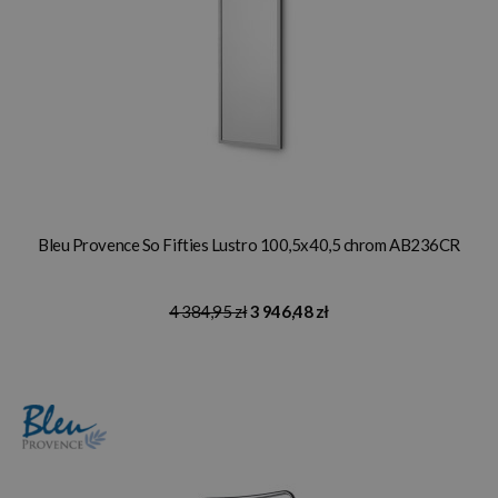
Bleu Provence So Fifties Lustro 100,5x40,5 chrom AB236CR
4 384,95 zł
3 946,48 zł