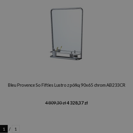
Bleu Provence So Fifties Lustro z półką 90x65 chrom AB233CR
4 809,30 zł
4 328,37 zł
/
1
1