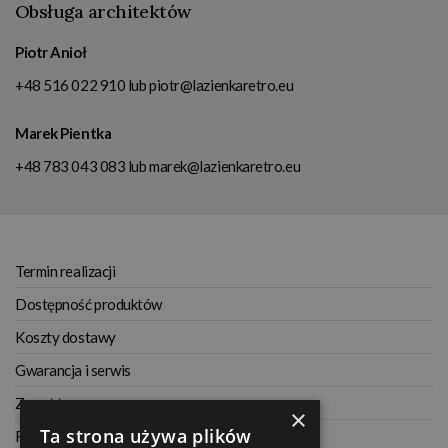
Obsługa architektów
Piotr Anioł
+48 516 022 910
lub
piotr@lazienkaretro.eu
Marek Pientka
+48 783 043 083
lub
marek@lazienkaretro.eu
Termin realizacji
Dostępność produktów
Koszty dostawy
Gwarancja i serwis
Zwrot towaru
×
Ta strona używa plików
Regulamin