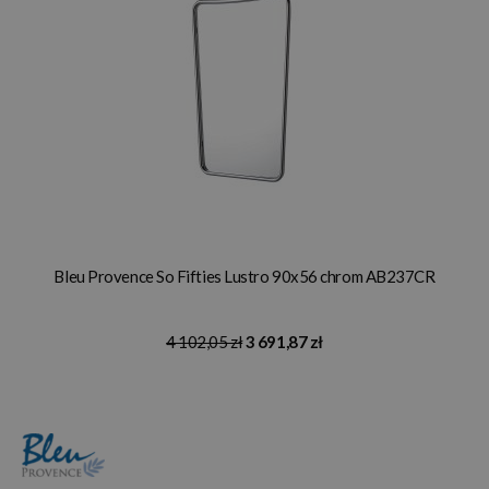
Bleu Provence So Fifties Lustro 90x56 chrom AB237CR
4 102,05 zł
3 691,87 zł