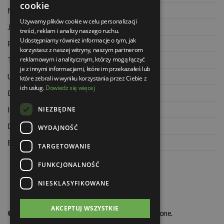
cookie
Najczęściej zadawane pytania
Używamy plików cookie w celu personalizacji
Jak kupować na raty
treści, reklam i analizy naszego ruchu.
Udostępniamy również informacje o tym, jak
Polityka prywatności
korzystasz z naszej witryny, naszym partnerom
reklamowym i analitycznym, którzy mogą łączyć
Twoje zamówienia
je z innymi informacjami, które im przekazałeś lub
Ustawienia konta
które zebrali w wyniku korzystania przez Ciebie z
ich usług.
Dowiedz się więcej
Dane kontaktowe
NIEZBĘDNE
Informacje o firmie
Dla architektów
WYDAJNOŚĆ
Blog
TARGETOWANIE
FUNKCJONALNOŚĆ
NIESKLASYFIKOWANE
AKCEPTUJ WSZYSTKIE
© Świat Łazienek XXI w. Wszelkie prawa zastrzeżone.