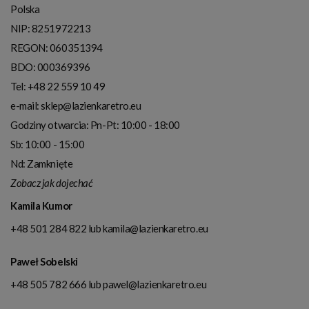
Polska
NIP:
8251972213
REGON: 060351394
BDO: 000369396
Tel:
+48 22 559 10 49
e-mail:
sklep@lazienkaretro.eu
Godziny otwarcia:
Pn-Pt: 10:00 - 18:00
Sb: 10:00 - 15:00
Nd: Zamknięte
Zobacz jak dojechać
Kamila Kumor
+48 501 284 822
lub
kamila@lazienkaretro.eu
Paweł Sobelski
+48 505 782 666
lub
pawel@lazienkaretro.eu